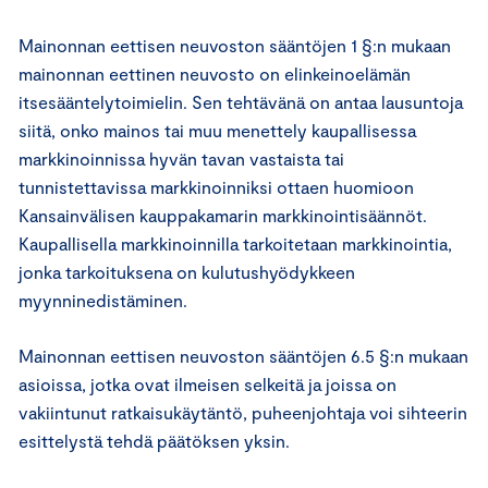
Mainonnan eettisen neuvoston sääntöjen 1 §:n mukaan
mainonnan eettinen neuvosto on elinkeinoelämän
itsesääntelytoimielin. Sen tehtävänä on antaa lausuntoja
siitä, onko mainos tai muu menettely kaupallisessa
markkinoinnissa hyvän tavan vastaista tai
tunnistettavissa markkinoinniksi ottaen huomioon
Kansainvälisen kauppakamarin markkinointisäännöt.
Kaupallisella markkinoinnilla tarkoitetaan markkinointia,
jonka tarkoituksena on kulutushyödykkeen
myynninedistäminen.
Mainonnan eettisen neuvoston sääntöjen 6.5 §:n mukaan
asioissa, jotka ovat ilmeisen selkeitä ja joissa on
vakiintunut ratkaisukäytäntö, puheenjohtaja voi sihteerin
esittelystä tehdä päätöksen yksin.