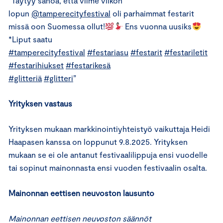
”Täytyy sanoa, että viime viikon
lopun
@tamperecityfestival
oli parhaimmat festarit
missä oon Suomessa ollut!
Ens vuonna uusiks
*Liput saatu
#tamperecityfestival
#festariasu
#festarit
#festariletit
#festarihiukset
#festarikesä
#glitteriä
#glitteri
”
Yrityksen vastaus
Yrityksen mukaan markkinointiyhteistyö vaikuttaja Heidi
Haapasen kanssa on loppunut 9.8.2025. Yrityksen
mukaan se ei ole antanut festivaalilippuja ensi vuodelle
tai sopinut mainonnasta ensi vuoden festivaalin osalta.
Mainonnan eettisen neuvoston lausunto
Mainonnan eettisen neuvoston säännöt