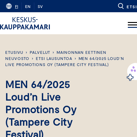
Skip
FI
EN
SV
ETSI
to
content
ETUSIVU
›
PALVELUT
›
MAINONNAN EETTINEN
NEUVOSTO
›
ETSI LAUSUNTOA
›
MEN 64/2025 LOUD’N
LIVE PROMOTIONS OY (TAMPERE CITY FESTIVAL)
MEN 64/2025
Loud’n Live
Promotions Oy
(Tampere City
Festival)