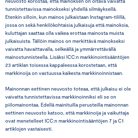
neuvosto korostaa, että mainoksen on oltava vaivatta
tunnistettavissa mainokseksi yhdellä silmäyksellä.
Etenkin silloin, kun mainos julkaistaan Instagram-tilillä,
jossa on sekä henkilökohtaisia julkaisuja että mainoksia,
kuluttajan saattaa olla vaikea erottaa mainosta muista
julkaisuista. Tällöin mainos on merkittävä mainokseksi
vaivatta havaittavalla, selkeällä ja ymmärrettävällä
mainostunnisteella. Lisäksi ICC:n markkinointisääntöjen
23 artiklan toisessa kappaleessa korostetaan, että
markkinoija on vastuussa kaikesta markkinoinnistaan.
Mainonnan eettinen neuvosto toteaa, että julkaisu ei ole
vaivatta tunnistettavissa markkinoinniksi eli se on
piilomainontaa. Edellä mainituilla perusteilla mainonnan
eettinen neuvosto katsoo, että markkinoija ja vaikuttaja
ovat menetelleet ICC:n markkinointisääntöjen 7 ja C1
artiklojen vastaisesti.