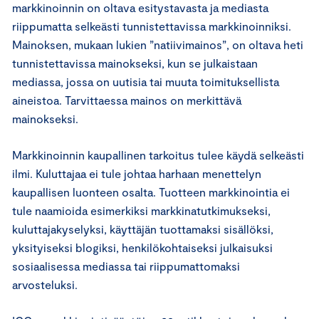
markkinoinnin on oltava esitystavasta ja mediasta
riippumatta selkeästi tunnistettavissa markkinoinniksi.
Mainoksen, mukaan lukien ”natiivimainos”, on oltava heti
tunnistettavissa mainokseksi, kun se julkaistaan
mediassa, jossa on uutisia tai muuta toimituksellista
aineistoa. Tarvittaessa mainos on merkittävä
mainokseksi.
Markkinoinnin kaupallinen tarkoitus tulee käydä selkeästi
ilmi. Kuluttajaa ei tule johtaa harhaan menettelyn
kaupallisen luonteen osalta. Tuotteen markkinointia ei
tule naamioida esimerkiksi markkinatutkimukseksi,
kuluttajakyselyksi, käyttäjän tuottamaksi sisällöksi,
yksityiseksi blogiksi, henkilökohtaiseksi julkaisuksi
sosiaalisessa mediassa tai riippumattomaksi
arvosteluksi.