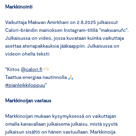
Markkinointi
Vaikuttaja Makwan Amirkhani on 2.8.2025 julkaissut
Calori-brändin mainoksen Instagram-tilillä ”makwanufc”.
Julkaisussa on video, jossa kuvataan kuinka vaikuttaja
asettaa ateriapakkauksia jääkaappiin. Julkaisussa on
videon ohella teksti:
”Kiitos
@calori.fi
Taattua energiaa nautinnolla
#pianleikkiloppuu
”
Markkinoijan vastaus
Markkinoijan mukaan kysymyksessä on vaikuttajan
omalla kanavallaan julkaisema julkaisu, mistä syystä
julkaisun sisältö on hänen vastuullaan. Markkinoija