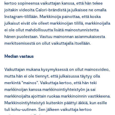
kertoo sopineensa vaikuttajan kanssa, että hän tekee
joitakin videoita Calori-brändistä ja julkaisee ne omalla
Instagram-tilillään. Markkinoija painottaa, että koska
julkaisut eivät ole olleet markkinoijan tilillä, markkinoijalla
ei ole ollut mahdollisuutta lisätä mainostunnistetta
hänen puolestaan. Vastuu mainonnan asianmukaisesta
merkitsemisestä on ollut vaikuttajalla itsellään.
Median vastaus
Vaikuttajan mukana kysymyksessä on ollut mainosvideo,
mutta hän ei ole tiennyt, että julkaisussa täytyy olla
merkintä ”mainos”. Vaikuttaja kertoo, että hän teki
markkinoijan kanssa markkinointiyhteistyön ja sai
markkinoijalta ajoittain ruokaa markkinoinnin vastikkeena.
Markkinointiyhteistyö kuitenkin päättyi äkkiä, kun esille
tuli kohu-uutinen. Sen jälkeen vaikuttaja kertoo