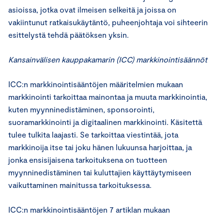
asioissa, jotka ovat ilmeisen selkeitä ja joissa on
vakiintunut ratkaisukäytäntö, puheenjohtaja voi sihteerin
esittelystä tehdä päätöksen yksin.
Kansainvälisen kauppakamarin (ICC) markkinointisäännöt
ICC:n markkinointisääntöjen määritelmien mukaan
markkinointi tarkoittaa mainontaa ja muuta markkinointia,
kuten myynninedistäminen, sponsorointi,
suoramarkkinointi ja digitaalinen markkinointi. Käsitettä
tulee tulkita laajasti. Se tarkoittaa viestintää, jota
markkinoija itse tai joku hänen lukuunsa harjoittaa, ja
jonka ensisijaisena tarkoituksena on tuotteen
myynninedistäminen tai kuluttajien käyttäytymiseen
vaikuttaminen mainitussa tarkoituksessa.
ICC:n markkinointisääntöjen 7 artiklan mukaan