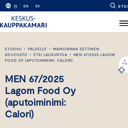
Skip
FI
EN
SV
ETSI
to
content
ETUSIVU
›
PALVELUT
›
MAINONNAN EETTINEN
NEUVOSTO
›
ETSI LAUSUNTOA
›
MEN 67/2025 LAGOM
FOOD OY (APUTOIMINIMI: CALORI)
MEN 67/2025
Lagom Food Oy
(aputoiminimi:
Calori)