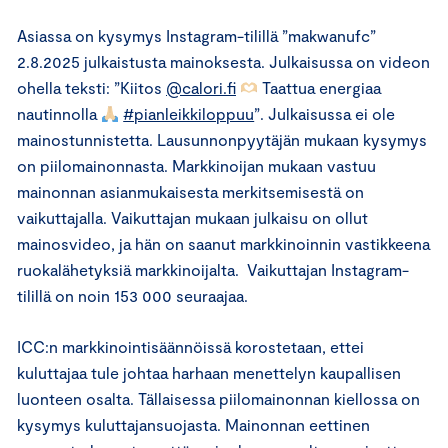
Asiassa on kysymys Instagram-tilillä ”makwanufc”
2.8.2025 julkaistusta mainoksesta. Julkaisussa on videon
ohella teksti: ”Kiitos
@calori.fi
Taattua energiaa
nautinnolla
#pianleikkiloppuu
”. Julkaisussa ei ole
mainostunnistetta. Lausunnonpyytäjän mukaan kysymys
on piilomainonnasta. Markkinoijan mukaan vastuu
mainonnan asianmukaisesta merkitsemisestä on
vaikuttajalla. Vaikuttajan mukaan julkaisu on ollut
mainosvideo, ja hän on saanut markkinoinnin vastikkeena
ruokalähetyksiä markkinoijalta. Vaikuttajan Instagram-
tilillä on noin 153 000 seuraajaa.
ICC:n markkinointisäännöissä korostetaan, ettei
kuluttajaa tule johtaa harhaan menettelyn kaupallisen
luonteen osalta. Tällaisessa piilomainonnan kiellossa on
kysymys kuluttajansuojasta. Mainonnan eettinen