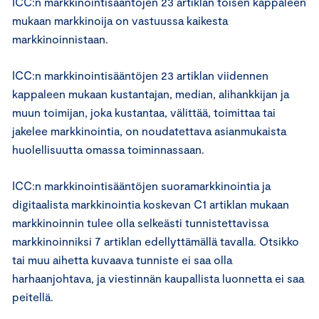
ICC:n markkinointisääntöjen 23 artiklan toisen kappaleen
mukaan markkinoija on vastuussa kaikesta
markkinoinnistaan.
ICC:n markkinointisääntöjen 23 artiklan viidennen
kappaleen mukaan kustantajan, median, alihankkijan ja
muun toimijan, joka kustantaa, välittää, toimittaa tai
jakelee markkinointia, on noudatettava asianmukaista
huolellisuutta omassa toiminnassaan.
ICC:n markkinointisääntöjen suoramarkkinointia ja
digitaalista markkinointia koskevan C1 artiklan mukaan
markkinoinnin tulee olla selkeästi tunnistettavissa
markkinoinniksi 7 artiklan edellyttämällä tavalla. Otsikko
tai muu aihetta kuvaava tunniste ei saa olla
harhaanjohtava, ja viestinnän kaupallista luonnetta ei saa
peitellä.