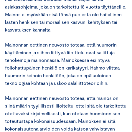
asiakasohjelma, joka on tarkoitettu 18 vuotta täyttäneille.
Mainos ei myöskään sisältönsä puolesta ole haitallinen
lasten henkisen tai moraalisen kasvun, kehityksen tai
kasvatuksen kannalta.
Mainonnan eettinen neuvosto toteaa, että huumorin
käyttäminen ja siihen liittyvä liioittelu ovat sallittuja
tehokeinoja mainonnassa. Mainoksessa esiintyvä
foliohattupäinen henkilö on karikatyyri. Hahmo viittaa
huumorin keinoin henkilöön, joka on epäluuloinen
teknologiaa kohtaan ja uskoo salaliittoteorioihin.
Mainonnan eettinen neuvosto toteaa, että mainos on
siinä määrin tyylillisesti liioiteltu, ettei sitä ole tarkoitettu
otettavaksi kirjaimellisesti, kun otetaan huomioon sen
toteutustapa kokonaisuudessaan. Mainoksen ei sitä
kokonaisuutena arvioiden voida katsoa vahvistavan