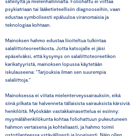
säteilyltä ja mielenhallinnalta. Foliohattu ei viittaa
psykiatriaan tai lääketieteellisiin diagnooseihin, vaan
edustaa symbolisesti epäluuloa viranomaisia ja
teknologiaa kohtaan.
Mainoksen hahmo edustaa liioiteltua tulkintaa
salaliittoteoreetikosta. Jotta katsojalle ei jäisi
epäselväksi, että kysymys on salaliittoteoreetikon
karikatyyristä, mainoksen lopussa käytetään
iskulauseena: "Tarjouksia ilman sen suurempia
salaliittoja."
Mainoksessa ei viitata mielenterveyssairauksiin, eikä
siinä pilkata tai halvenneta tällaisista sairauksista kärsiviä
henkilöitä. Myöskään vastakkainasettelua ei esiinny:
myymälähenkilökunta kohtaa foliohattuun pukeutuneen
hahmon vertaisena ja kohteliaasti, ja hahmo toimii
ostotilanteessa ystävällisesti ja loogisesti. Näin ollen