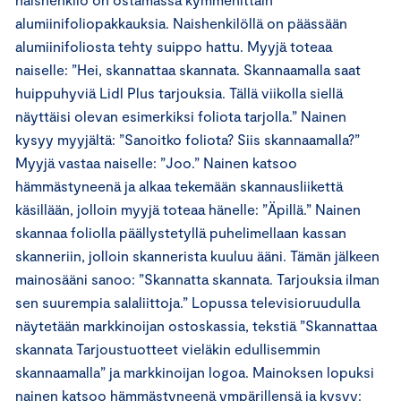
alumiinifoliopakkauksia. Naishenkilöllä on päässään
alumiinifoliosta tehty suippo hattu. Myyjä toteaa
naiselle: ”Hei, skannattaa skannata. Skannaamalla saat
huippuhyviä Lidl Plus tarjouksia. Tällä viikolla siellä
näyttäisi olevan esimerkiksi foliota tarjolla.” Nainen
kysyy myyjältä: ”Sanoitko foliota? Siis skannaamalla?”
Myyjä vastaa naiselle: ”Joo.” Nainen katsoo
hämmästyneenä ja alkaa tekemään skannausliikettä
käsillään, jolloin myyjä toteaa hänelle: ”Äpillä.” Nainen
skannaa foliolla päällystetyllä puhelimellaan kassan
skanneriin, jolloin skannerista kuuluu ääni. Tämän jälkeen
mainosääni sanoo: ”Skannatta skannata. Tarjouksia ilman
sen suurempia salaliittoja.” Lopussa televisioruudulla
näytetään markkinoijan ostoskassia, tekstiä ”Skannattaa
skannata Tarjoustuotteet vieläkin edullisemmin
skannaamalla” ja markkinoijan logoa. Mainoksen lopuksi
nainen katsoo hämmästyneenä ympärillensä ja kysyy: