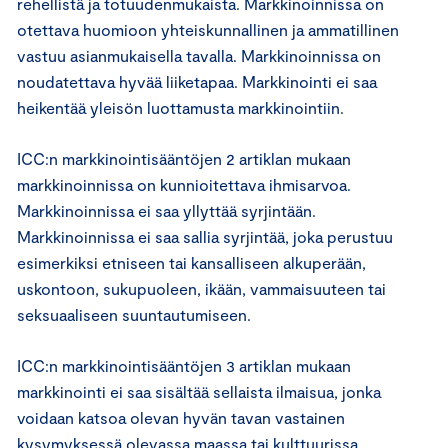
rehellistä ja totuudenmukaista. Markkinoinnissa on
otettava huomioon yhteiskunnallinen ja ammatillinen
vastuu asianmukaisella tavalla. Markkinoinnissa on
noudatettava hyvää liiketapaa. Markkinointi ei saa
heikentää yleisön luottamusta markkinointiin.
ICC:n markkinointisääntöjen 2 artiklan mukaan
markkinoinnissa on kunnioitettava ihmisarvoa.
Markkinoinnissa ei saa yllyttää syrjintään.
Markkinoinnissa ei saa sallia syrjintää, joka perustuu
esimerkiksi etniseen tai kansalliseen alkuperään,
uskontoon, sukupuoleen, ikään, vammaisuuteen tai
seksuaaliseen suuntautumiseen.
ICC:n markkinointisääntöjen 3 artiklan mukaan
markkinointi ei saa sisältää sellaista ilmaisua, jonka
voidaan katsoa olevan hyvän tavan vastainen
kysymyksessä olevassa maassa tai kulttuurissa.