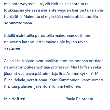
mielenterveyteen liittyviä kielteisiä asenteita tai
loukkaavan yleisesti mielenterveyden häiriöistä kärsiviä
henkilöitä. Mainosta ei myöskään voida pitää nuorille
sopimattomana.
Edellä mainituilla perusteilla mainonnan eettinen
neuvosto katsoo, ettei mainos ole hyvän tavan
vastainen.
Asian käsittelyyn ovat osallistuneet mainonnan eettisen
neuvoston puheenjohtaja professori Mia Hoffrén sekä
jäsenet vastaava päätoimittaja Iina Artima-Kyrki, YTM
Elina Hakala, varatuomari Katri Kummoinen, varatuomari
Pia Kumpulainen ja lehtori Tommi Pelkonen.
Mia Hoffrén Paula Paloranta