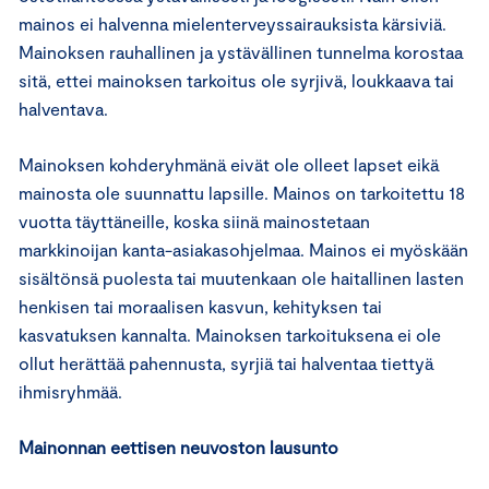
mainos ei halvenna mielenterveyssairauksista kärsiviä.
Mainoksen rauhallinen ja ystävällinen tunnelma korostaa
sitä, ettei mainoksen tarkoitus ole syrjivä, loukkaava tai
halventava.
Mainoksen kohderyhmänä eivät ole olleet lapset eikä
mainosta ole suunnattu lapsille. Mainos on tarkoitettu 18
vuotta täyttäneille, koska siinä mainostetaan
markkinoijan kanta-asiakasohjelmaa. Mainos ei myöskään
sisältönsä puolesta tai muutenkaan ole haitallinen lasten
henkisen tai moraalisen kasvun, kehityksen tai
kasvatuksen kannalta. Mainoksen tarkoituksena ei ole
ollut herättää pahennusta, syrjiä tai halventaa tiettyä
ihmisryhmää.
Mainonnan eettisen neuvoston lausunto