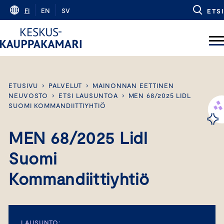
Skip
FI
EN
SV
ETSI
to
content
ETUSIVU
›
PALVELUT
›
MAINONNAN EETTINEN
NEUVOSTO
›
ETSI LAUSUNTOA
›
MEN 68/2025 LIDL
SUOMI KOMMANDIITTIYHTIÖ
MEN 68/2025 Lidl
Suomi
Kommandiittiyhtiö
LAUSUNTO: