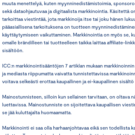
muuta menettelyä, kuten myynninedistämistoimia, sponsoroi
sekä dataohjautuvaa ja digitaalista markkinointia. Käsitettä on 
tarkoittaa viestintää, jota markkinoija itse tai joku hänen luku
pääasiallisena tarkoituksena on tuotteen myynninedistäminen 
käyttäytymiseen vaikuttaminen. Markkinointia on myös se, kun
omalle brändilleen tai tuotteelleen taikka laittaa affiliate-lin
sisältöön.
ICC:n markkinointisääntöjen 7 artiklan mukaan markkinoinnin
ja mediasta riippumatta vaivatta tunnistettavissa markkinoinn
voitava selkeästi erottaa kaupallinen ja ei-kaupallinen sisältö 
Mainostunnisteen, silloin kun sellainen tarvitaan, on oltava n
luettavissa. Mainostunniste on sijoitettava kaupallisen viesti
se jää kuluttajalta huomaamatta.
Markkinointi ei saa olla harhaanjohtavaa eikä sen todellista ka