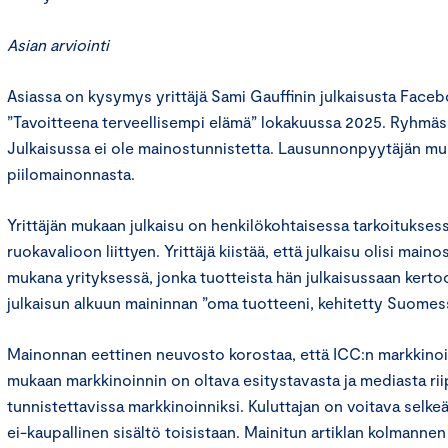
Asian arviointi
Asiassa on kysymys yrittäjä Sami Gauffinin julkaisusta Fac
”Tavoitteena terveellisempi elämä” lokakuussa 2025. Ryhmäss
Julkaisussa ei ole mainostunnistetta. Lausunnonpyytäjän m
piilomainonnasta.
Yrittäjän mukaan julkaisu on henkilökohtaisessa tarkoituksess
ruokavalioon liittyen. Yrittäjä kiistää, että julkaisu olisi mai
mukana yrityksessä, jonka tuotteista hän julkaisussaan kerto
julkaisun alkuun maininnan ”oma tuotteeni, kehitetty Suomes
Mainonnan eettinen neuvosto korostaa, että ICC:n markkinoin
mukaan markkinoinnin on oltava esitystavasta ja mediasta ri
tunnistettavissa markkinoinniksi. Kuluttajan on voitava selkeä
ei-kaupallinen sisältö toisistaan. Mainitun artiklan kolmann