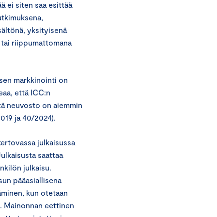
 ei siten saa esittää
tutkimuksena,
sältönä, yksityisenä
a tai riippumattomana
sen markkinointi on
eaa, että ICC:n
itä neuvosto on aiemmin
019 ja 40/2024).
ertovassa julkaisussa
ulkaisusta saattaa
nkilön julkaisu.
sun pääasiallisena
äminen, kun otetaan
tse. Mainonnan eettinen