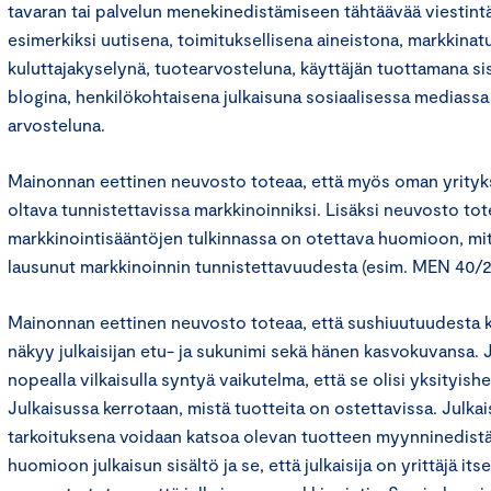
tavaran tai palvelun menekinedistämiseen tähtäävää viestintää
esimerkiksi uutisena, toimituksellisena aineistona, markkina
kuluttajakyselynä, tuotearvosteluna, käyttäjän tuottamana si
blogina, henkilökohtaisena julkaisuna sosiaalisessa mediass
arvosteluna.
Mainonnan eettinen neuvosto toteaa, että myös oman yrityk
oltava tunnistettavissa markkinoinniksi. Lisäksi neuvosto tot
markkinointisääntöjen tulkinnassa on otettava huomioon, m
lausunut markkinoinnin tunnistettavuudesta (esim. MEN 40/2
Mainonnan eettinen neuvosto toteaa, että sushiuutuudesta k
näkyy julkaisijan etu- ja sukunimi sekä hänen kasvokuvansa. J
nopealla vilkaisulla syntyä vaikutelma, että se olisi yksityishe
Julkaisussa kerrotaan, mistä tuotteita on ostettavissa. Julkai
tarkoituksena voidaan katsoa olevan tuotteen myynninedist
huomioon julkaisun sisältö ja se, että julkaisija on yrittäjä i