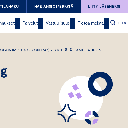
TIJAHAKU
HAE ANSIOMERKKIÄ
LIITY JÄSENEKSI
nnukset
Palvelut
Vastuullisuus
Tietoa meistä
ETSI
OIMINIMI: KING KONJAC) / YRITTÄJÄ SAMI GAUFFIN
ng