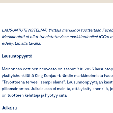
LAUSUNTOTIIVISTELMÄ: Yrittäjä markkinoi tuotteitaan Face
Markkinointi ei ollut tunnistettavissa markkinoinniksi ICC:n 
edellyttämällä tavalla.
Lausuntopyyntö
Mainonnan eettinen neuvosto on saanut 9.10.2025 lausunt
yksityishenkilöltä King Konjac -brändin markkinoinnista Fa
”Tavoitteena terveellisempi elämä”. Lausunnonpyytäjän käsi
piilomainontaa. Julkaisussa ei mainita, että yksityishenkilö, j
on tuotteen kehittäjä ja hyötyy siitä.
Julkaisu