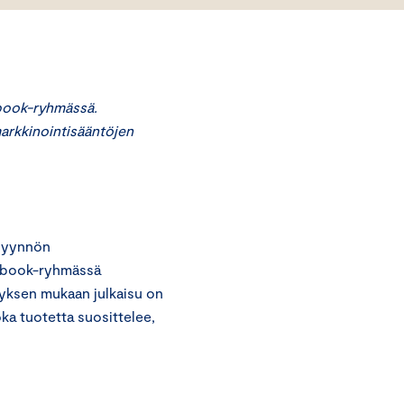
book-ryhmässä.
markkinointisääntöjen
opyynnön
cebook-ryhmässä
tyksen mukaan julkaisu on
oka tuotetta suosittelee,