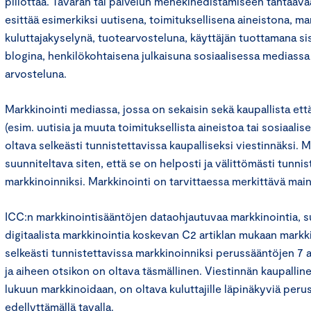
piilottaa. Tavaran tai palvelun menekinedistämiseen tähtäävää
esittää esimerkiksi uutisena, toimituksellisena aineistona, m
kuluttajakyselynä, tuotearvosteluna, käyttäjän tuottamana si
blogina, henkilökohtaisena julkaisuna sosiaalisessa mediass
arvosteluna.
Markkinointi mediassa, jossa on sekaisin sekä kaupallista että
(esim. uutisia ja muuta toimituksellista aineistoa tai sosiaalis
oltava selkeästi tunnistettavissa kaupalliseksi viestinnäksi. 
suunniteltava siten, että se on helposti ja välittömästi tunnis
markkinoinniksi. Markkinointi on tarvittaessa merkittävä main
ICC:n markkinointisääntöjen dataohjautuvaa markkinointia, s
digitaalista markkinointia koskevan C2 artiklan mukaan markk
selkeästi tunnistettavissa markkinoinniksi perussääntöjen 7 ar
ja aiheen otsikon on oltava täsmällinen. Viestinnän kaupallin
lukuun markkinoidaan, on oltava kuluttajille läpinäkyviä peru
edellyttämällä tavalla.