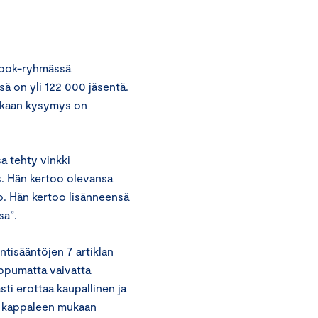
ebook-ryhmässä
ä on yli 122 000 jäsentä.
ukaan kysymys on
a tehty vinkki
nos. Hän kertoo olevansa
o. Hän kertoo lisänneensä
sa”.
tisääntöjen 7 artiklan
ippumatta vaivatta
sti erottaa kaupallinen ja
en kappaleen mukaan