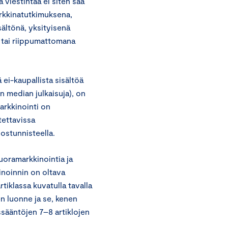
 viestintää ei siten saa
arkkinatutkimuksena,
sältönä, yksityisenä
a tai riippumattomana
 ei-kaupallista sisältöä
en median julkaisuja), on
Markkinointi on
tettavissa
ostunnisteella.
uoramarkkinointia ja
inoinnin on oltava
tiklassa kuvatulla tavalla
en luonne ja se, kenen
ssääntöjen 7–8 artiklojen