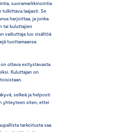
ntia, suoramarkkinointia
tulkittava laajasti. Se
unsa harjoittaa, ja jonka
tai kuluttajien
 vaikuttaja luo sisältöä
kkejä tuottamaansa
 on oltava esitystavasta
iksi. Kuluttajan on
toisistaan.
äkyvä, selkeä ja helposti
n yhteyteen siten, ettei
upallista tarkoitusta saa