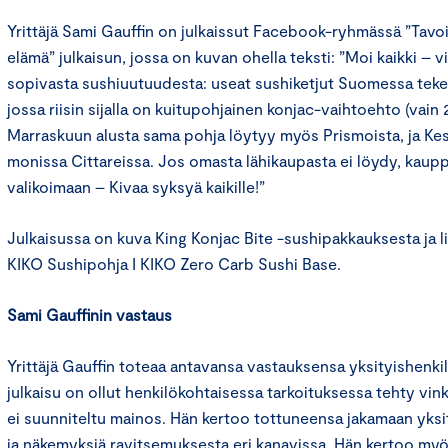
Yrittäjä Sami Gauffin on julkaissut Facebook-ryhmässä ”Tavo
elämä” julkaisun, jossa on kuvan ohella teksti: ”Moi kaikki – v
sopivasta sushiuutuudesta: useat sushiketjut Suomessa tekev
jossa riisin sijalla on kuitupohjainen konjac-vaihtoehto (vain 2 k
Marraskuun alusta sama pohja löytyy myös Prismoista, ja Kesk
monissa Cittareissa. Jos omasta lähikaupasta ei löydy, kauppia
valikoimaan – Kivaa syksyä kaikille!”
Julkaisussa on kuva King Konjac Bite -sushipakkauksesta ja l
KIKO Sushipohja I KIKO Zero Carb Sushi Base.
Sami Gauffinin vastaus
Yrittäjä Gauffin toteaa antavansa vastauksensa yksityishenk
julkaisu on ollut henkilökohtaisessa tarkoituksessa tehty vink
ei suunniteltu mainos. Hän kertoo tottuneensa jakamaan yks
ja näkemyksiä ravitsemuksesta eri kanavissa. Hän kertoo m