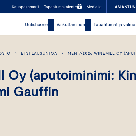
Kauppakamarit
Tapahtumakalenteri
Medialle
ASIANTUN
Uutishuone
Vaikuttaminen
Tapahtumat ja valme
OSTO
›
ETSI LAUSUNTOA
›
MEN 7/2026 WINEMILL OY (APUT
 Oy (aputoiminimi: Ki
mi Gauffin