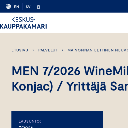
Skip
EN
SV
FI
to
content
ETUSIVU
›
PALVELUT
›
MAINONNAN EETTINEN NEUV
MEN 7/2026 WineMill
Konjac) / Yrittäjä Sa
LAUSUNTO:
7/2026