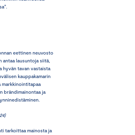
sa”.
onnan eettinen neuvosto
 antaa lausuntoja siitä,
a hyvän tavan vastaista
invälisen kauppakamarin
 markkinointitapaa
aan brändimainontaa ja
yynninedistäminen.
24)
i tarkoittaa mainosta ja