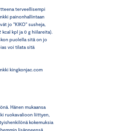
itteena terveellisempi
inkki painonhallintaan
ät jo ”KIKO” susheja,
cal kpl ja 0 g hiilareita).
on puolella sitä on jo
s voi tilata sitä
inkki kingkonjac.com
ilönä. Hänen mukaansa
ki ruokavalioon liittyen,
ityishenkilönä kokemuksia
yöhemmin lisänneensä