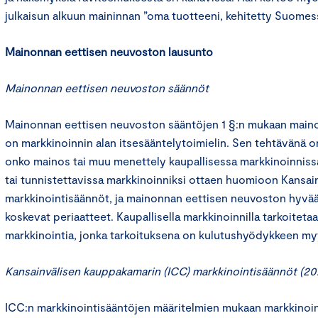
julkaisun alkuun maininnan ”oma tuotteeni, kehitetty Suomes
Mainonnan eettisen neuvoston lausunto
Mainonnan eettisen neuvoston säännöt
Mainonnan eettisen neuvoston sääntöjen 1 §:n mukaan main
on markkinoinnin alan itsesääntelytoimielin. Sen tehtävänä on
onko mainos tai muu menettely kaupallisessa markkinoinniss
tai tunnistettavissa markkinoinniksi ottaen huomioon Kansa
markkinointisäännöt, ja mainonnan eettisen neuvoston hyvää
koskevat periaatteet. Kaupallisella markkinoinnilla tarkoitet
markkinointia, jonka tarkoituksena on kulutushyödykkeen m
Kansainvälisen kauppakamarin (ICC) markkinointisäännöt (20
ICC:n markkinointisääntöjen määritelmien mukaan markkinoint