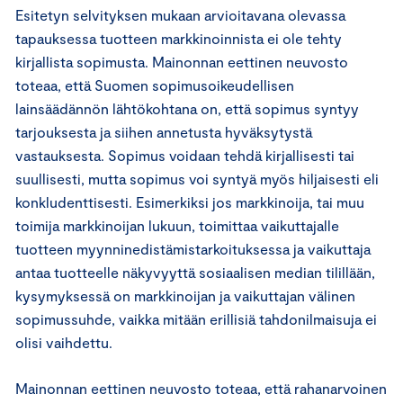
Esitetyn selvityksen mukaan arvioitavana olevassa
tapauksessa tuotteen markkinoinnista ei ole tehty
kirjallista sopimusta. Mainonnan eettinen neuvosto
toteaa, että Suomen sopimusoikeudellisen
lainsäädännön lähtökohtana on, että sopimus syntyy
tarjouksesta ja siihen annetusta hyväksytystä
vastauksesta. Sopimus voidaan tehdä kirjallisesti tai
suullisesti, mutta sopimus voi syntyä myös hiljaisesti eli
konkludenttisesti. Esimerkiksi jos markkinoija, tai muu
toimija markkinoijan lukuun, toimittaa vaikuttajalle
tuotteen myynninedistämistarkoituksessa ja vaikuttaja
antaa tuotteelle näkyvyyttä sosiaalisen median tilillään,
kysymyksessä on markkinoijan ja vaikuttajan välinen
sopimussuhde, vaikka mitään erillisiä tahdonilmaisuja ei
olisi vaihdettu.
Mainonnan eettinen neuvosto toteaa, että rahanarvoinen