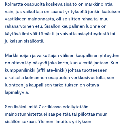
Kolmatta osapuolta koskeva sisältö on markkinointia
vain, jos vaikuttaja on saanut yritykseltä jonkin laatuisen
vastikkeen mainonnasta, oli se sitten rahaa tai muu
rahanarvoinen etu. Sisällön kaupallinen luonne on
käytävä ilmi välittömästi ja vaivatta asiayhteydestä tai
julkaisun sisällöstä.
Markkinoijan ja vaikuttajan välisen kaupallisen yhteyden
on oltava läpinäkyvä joka kerta, kun viestiä jaetaan. Kun
kumppanilinkki (affiliate-linkki) johtaa tuotteeseen
ulkoisella kolmannen osapuolen verkkosivustolla, sen
luonteen ja kaupallisen tarkoituksen on oltava
läpinäkyviä.
Sen lisäksi, mitä 7 artiklassa edellytetään,
mainostunnistetta ei saa peittää tai piilottaa muun
sisällön sekaan. Yleinen ilmoitus yrityksen