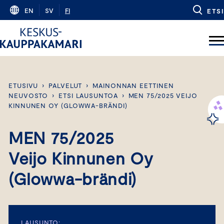
Skip
EN
SV
FI
ETSI
to
content
ETUSIVU
›
PALVELUT
›
MAINONNAN EETTINEN
NEUVOSTO
›
ETSI LAUSUNTOA
›
MEN 75/2025 VEIJO
KINNUNEN OY (GLOWWA-BRÄNDI)
MEN 75/2025
Veijo Kinnunen Oy
(Glowwa-brändi)
LAUSUNTO: