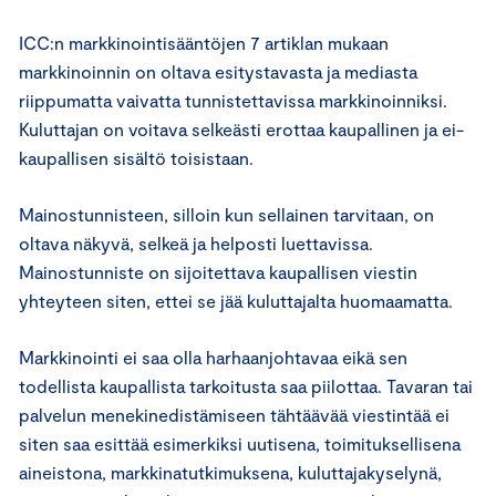
ICC:n markkinointisääntöjen 7 artiklan mukaan
markkinoinnin on oltava esitystavasta ja mediasta
riippumatta vaivatta tunnistettavissa markkinoinniksi.
Kuluttajan on voitava selkeästi erottaa kaupallinen ja ei-
kaupallisen sisältö toisistaan.
Mainostunnisteen, silloin kun sellainen tarvitaan, on
oltava näkyvä, selkeä ja helposti luettavissa.
Mainostunniste on sijoitettava kaupallisen viestin
yhteyteen siten, ettei se jää kuluttajalta huomaamatta.
Markkinointi ei saa olla harhaanjohtavaa eikä sen
todellista kaupallista tarkoitusta saa piilottaa. Tavaran tai
palvelun menekinedistämiseen tähtäävää viestintää ei
siten saa esittää esimerkiksi uutisena, toimituksellisena
aineistona, markkinatutkimuksena, kuluttajakyselynä,