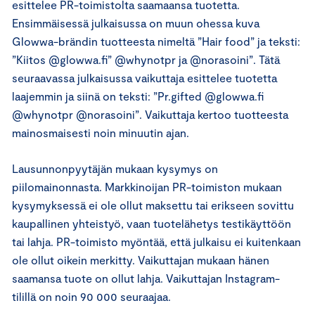
esittelee PR-toimistolta saamaansa tuotetta.
Ensimmäisessä julkaisussa on muun ohessa kuva
Glowwa-brändin tuotteesta nimeltä ”Hair food” ja teksti:
”Kiitos @glowwa.fi” @whynotpr ja @norasoini”. Tätä
seuraavassa julkaisussa vaikuttaja esittelee tuotetta
laajemmin ja siinä on teksti: ”Pr.gifted @glowwa.fi
@whynotpr @norasoini”. Vaikuttaja kertoo tuotteesta
mainosmaisesti noin minuutin ajan.
Lausunnonpyytäjän mukaan kysymys on
piilomainonnasta. Markkinoijan PR-toimiston mukaan
kysymyksessä ei ole ollut maksettu tai erikseen sovittu
kaupallinen yhteistyö, vaan tuotelähetys testikäyttöön
tai lahja. PR-toimisto myöntää, että julkaisu ei kuitenkaan
ole ollut oikein merkitty. Vaikuttajan mukaan hänen
saamansa tuote on ollut lahja. Vaikuttajan Instagram-
tilillä on noin 90 000 seuraajaa.