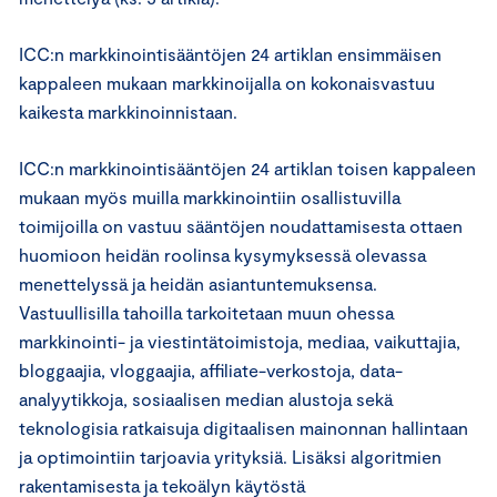
ICC:n markkinointisääntöjen 24 artiklan ensimmäisen
kappaleen mukaan markkinoijalla on kokonaisvastuu
kaikesta markkinoinnistaan.
ICC:n markkinointisääntöjen 24 artiklan toisen kappaleen
mukaan myös muilla markkinointiin osallistuvilla
toimijoilla on vastuu sääntöjen noudattamisesta ottaen
huomioon heidän roolinsa kysymyksessä olevassa
menettelyssä ja heidän asiantuntemuksensa.
Vastuullisilla tahoilla tarkoitetaan muun ohessa
markkinointi- ja viestintätoimistoja, mediaa, vaikuttajia,
bloggaajia, vloggaajia, affiliate-verkostoja, data-
analyytikkoja, sosiaalisen median alustoja sekä
teknologisia ratkaisuja digitaalisen mainonnan hallintaan
ja optimointiin tarjoavia yrityksiä. Lisäksi algoritmien
rakentamisesta ja tekoälyn käytöstä