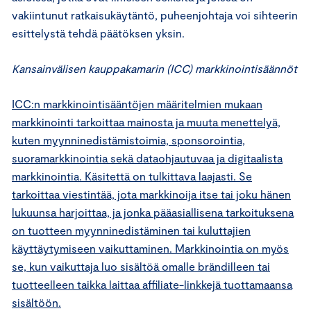
vakiintunut ratkaisukäytäntö, puheenjohtaja voi sihteerin
esittelystä tehdä päätöksen yksin.
Kansainvälisen kauppakamarin (ICC) markkinointisäännöt
ICC:n markkinointisääntöjen määritelmien mukaan
markkinointi tarkoittaa mainosta ja muuta menettelyä,
kuten myynninedistämistoimia, sponsorointia,
suoramarkkinointia sekä dataohjautuvaa ja digitaalista
markkinointia. Käsitettä on tulkittava laajasti. Se
tarkoittaa viestintää, jota markkinoija itse tai joku hänen
lukuunsa harjoittaa, ja jonka pääasiallisena tarkoituksena
on tuotteen myynninedistäminen tai kuluttajien
käyttäytymiseen vaikuttaminen. Markkinointia on myös
se, kun vaikuttaja luo sisältöä omalle brändilleen tai
tuotteelleen taikka laittaa affiliate-linkkejä tuottamaansa
sisältöön.