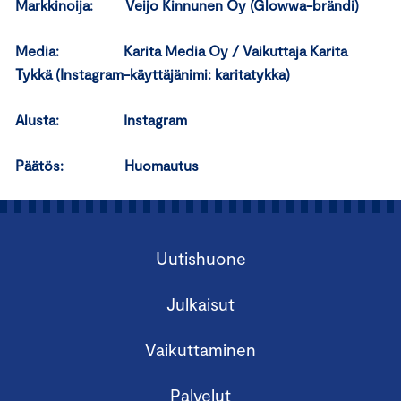
Markkinoija:
Veijo Kinnunen Oy (Glowwa-brändi)
Media: Karita Media Oy / Vaikuttaja Karita
Tykkä
(Instagram-käyttäjänimi: karitatykka)
Alusta: Instagram
Päätös: Huomautus
Uutishuone
Julkaisut
Vaikuttaminen
Palvelut