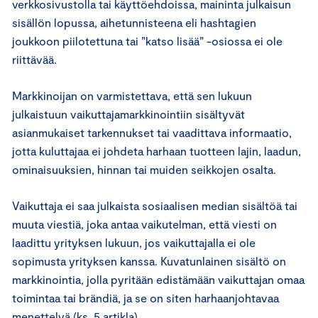
verkkosivustolla tai käyttöehdoissa, maininta julkaisun
sisällön lopussa, aihetunnisteena eli hashtagien
joukkoon piilotettuna tai ”katso lisää” -osiossa ei ole
riittävää.
Markkinoijan on varmistettava, että sen lukuun
julkaistuun vaikuttajamarkkinointiin sisältyvät
asianmukaiset tarkennukset tai vaadittava informaatio,
jotta kuluttajaa ei johdeta harhaan tuotteen lajin, laadun,
ominaisuuksien, hinnan tai muiden seikkojen osalta.
Vaikuttaja ei saa julkaista sosiaalisen median sisältöä tai
muuta viestiä, joka antaa vaikutelman, että viesti on
laadittu yrityksen lukuun, jos vaikuttajalla ei ole
sopimusta yrityksen kanssa. Kuvatunlainen sisältö on
markkinointia, jolla pyritään edistämään vaikuttajan omaa
toimintaa tai brändiä, ja se on siten harhaanjohtavaa
menettelyä (ks. 5 artikla).