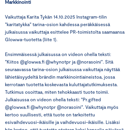
Markkinointi
Vaikuttaja Karita Tykän 14.10.2025 Instagram-tilin
”karitatykka” tarina-osion kahdessa peräkkäisessä
julkaisussa vaikuttaja esittelee PR-toimistolta saamaansa
Glowwa-tuotetta (liite 1).
Ensimmäisessä julkaisussa on videon ohella teksti:
”Kiitos @glowwa.fi @whynotpr ja @norasoini”. Sitä
seuraavassa tarina-osion julkaisussa vaikuttaja näyttää
lähietäisyydeltä brändin markkinointiaineistoa, jossa
kerrotaan tuotetta koskevasta kuluttajatutkimuksesta.
Tutkimus osoittaa, miten tehokkaasti tuote toimii.
Julkaisussa on videon ohella teksti: ”Pr.gifted
@glowwa.fi @whynotpr @norasoini”. Vaikuttaja myös
kertoo suullisesti, että tuote on tarkoitettu
esivaihdevuosi-ikäisille ja vaihdevuosi-ikäisille. Lisäksi
hän kertoo, että tuotetta otetaan kaksi kapselia päivässä