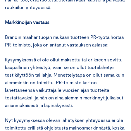
ruokailun yhteydessä.
Markkinoijan vastaus
Brändin maahantuojan mukaan tuotteen PR-työtä hoitaa
PR-toimisto, joka on antanut vastauksen asiassa:
Kysymyksessä ei ole ollut maksettu tai erikseen sovittu
kaupallinen yhteistyö, vaan se on ollut tuotelähetys
testikäyttöön tai lahja. Menettelytapa on ollut sama kuin
aiemminkin on toimittu. PR-toimisto kertoo
lähettäneensä vaikuttajalle vuosien ajan tuotteita
testattavaksi, ja hän on aina aiemmin merkinnyt julkaisut
asianmukaisesti ja läpinäkyvästi.
Nyt kysymyksessä olevan lähetyksen yhteydessä ei ole
toimitettu erillistä ohjeistusta mainosmerkinnästä, koska