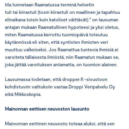
tila tunnetaan Raamatussa terminä helvetin
tuli tai kiirastuli (tosin kiirastuli on maallinen ja tapahtuu
elinaikana toisin kuin katoliset väittävät).” on lausuman
antajan mukaan Raamatullinen hypoteesi ja yksi oletus,
miten Raamatussa kerrottu tuomiopäivä toteutuu
käytännössä eli siten, että syntisten ihmisten veri
muuttuu valkoiseksi. Jos Raamattua tuntevia ihmisiä ei
varoiteta tällaisesta ilmiöstä, niin Raamatun mukaan se,
joka jättää varoituksen antamatta, on tuomion alainen.
Lausumassa todetaan, että dropper.fi -sivustoon
kohdistuviin valituksiin vastaa Droppi Veripalvelu Oy
eikä Mikkoskopia.
Mainonnan eettisen neuvoston lausunto
Mainonnan eettinen neuvosto toteaa aluksi, että sen