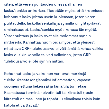
siten, että veren puhtauden ollessa alhainen
lasko/senkka on korkea. Tiedetään myös, että kroonisesti
kohonnut lasko johtaa usein kuolemaan, joten veren
puhtaudella, laskolla/senkalla ja synnillä on yhtäpitävät
ominaisuudet. Lasko/senkka myös kohoaa iän myötä.
Verenpuhtaus ja lasko ovat siis molemmat synnin
mittareita. Kannattaa huomioida myös, että yleisesti
mitattava CRP-tulehdusarvo ei välttämättä kohoa vaikka
lasko olisikin koholla tai veri valkoinen, joten CRP-
tulehdusarvo ei ole synnin mittari.
Kohonnut lasko ja valkoinen veri ovat merkkejä
tulehduksesta (englanniksi inflammation, vapaasti
suomennettuna liekeissä) ja tämä tila tunnetaan
Raamatussa terminä helvetin tuli tai kiirastuli (tosin
kiirastuli on maallinen ja tapahtuu elinaikana toisin kuin
katoliset väittävät).”