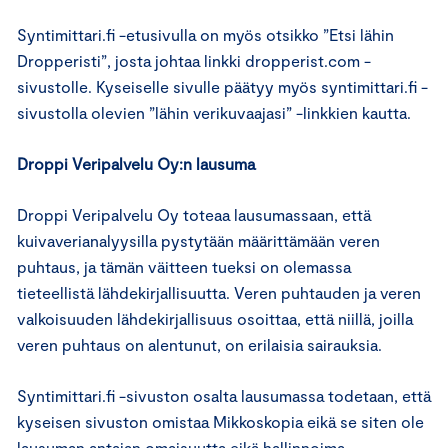
Syntimittari.fi -etusivulla on myös otsikko ”Etsi lähin
Dropperisti”, josta johtaa linkki dropperist.com -
sivustolle. Kyseiselle sivulle päätyy myös syntimittari.fi -
sivustolla olevien ”lähin verikuvaajasi” -linkkien kautta.
Droppi Veripalvelu Oy:n lausuma
Droppi Veripalvelu Oy toteaa lausumassaan, että
kuivaverianalyysilla pystytään määrittämään veren
puhtaus, ja tämän väitteen tueksi on olemassa
tieteellistä lähdekirjallisuutta. Veren puhtauden ja veren
valkoisuuden lähdekirjallisuus osoittaa, että niillä, joilla
veren puhtaus on alentunut, on erilaisia sairauksia.
Syntimittari.fi -sivuston osalta lausumassa todetaan, että
kyseisen sivuston omistaa Mikkoskopia eikä se siten ole
lausuman antajan omaisuutta eikä hallinnoima.