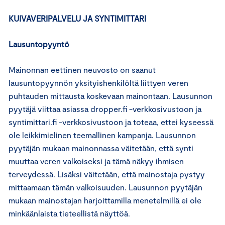
KUIVAVERIPALVELU JA SYNTIMITTARI
Lausuntopyyntö
Mainonnan eettinen neuvosto on saanut
lausuntopyynnön yksityishenkilöltä liittyen veren
puhtauden mittausta koskevaan mainontaan. Lausunnon
pyytäjä viittaa asiassa dropper.fi -verkkosivustoon ja
syntimittari.fi -verkkosivustoon ja toteaa, ettei kyseessä
ole leikkimielinen teemallinen kampanja. Lausunnon
pyytäjän mukaan mainonnassa väitetään, että synti
muuttaa veren valkoiseksi ja tämä näkyy ihmisen
terveydessä. Lisäksi väitetään, että mainostaja pystyy
mittaamaan tämän valkoisuuden. Lausunnon pyytäjän
mukaan mainostajan harjoittamilla menetelmillä ei ole
minkäänlaista tieteellistä näyttöä.