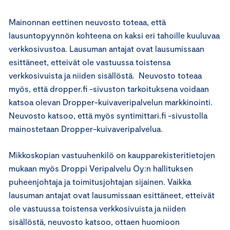
Mainonnan eettinen neuvosto toteaa, että
lausuntopyynnön kohteena on kaksi eri tahoille kuuluvaa
verkkosivustoa. Lausuman antajat ovat lausumissaan
esittäneet, etteivät ole vastuussa toistensa
verkkosivuista ja niiden sisällöstä. Neuvosto toteaa
myös, että dropper.fi -sivuston tarkoituksena voidaan
katsoa olevan Dropper-kuivaveripalvelun markkinointi.
Neuvosto katsoo, että myös syntimittari.fi -sivustolla
mainostetaan Dropper-kuivaveripalvelua.
Mikkoskopian vastuuhenkilö on kaupparekisteritietojen
mukaan myös Droppi Veripalvelu Oy:n hallituksen
puheenjohtaja ja toimitusjohtajan sijainen. Vaikka
lausuman antajat ovat lausumissaan esittäneet, etteivät
ole vastuussa toistensa verkkosivuista ja niiden
sisällöstä, neuvosto katsoo, ottaen huomioon