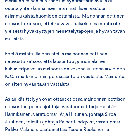
markkinoiminen niin sanotun syntimittarin avulla ei
osoita yhteiskunnallisen ja ammatillisen vastuun
asianmukaista huomioon ottamista. Mainonnan eettinen
neuvosto katsoo, ettei kuivaveripalvelun mainonta ole
yleisesti hyväksyttyjen menettelytapojen ja hyvän tavan
mukaista.
Edellä mainituilla perusteilla mainonnan eettinen
neuvosto katsoo, että lausuntopyynnön alainen
kuivaveripalvelun mainonta on kokonaisuutena arvioiden
ICC:n markkinoinnin perussääntöjen vastaista. Mainonta
on siten hyvän tavan vastaista.
Asian käsittelyyn ovat ottaneet osaa mainonnan eettisen
neuvoston puheenjohtaja, varatuomari Tarja Heinilä-
Hannikainen, varatuomari Arja Hiltunen, johtaja Sirpa
Juutinen, toimitusjohtaja Rainer Lindqvist, varatuomari
Pirkko Mäkinen, päätoimittaja Tapani Ruokanen ja