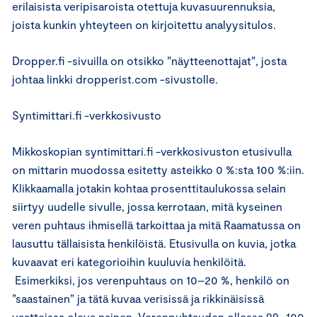
erilaisista veripisaroista otettuja kuvasuurennuksia,
joista kunkin yhteyteen on kirjoitettu analyysitulos.
Dropper.fi -sivuilla on otsikko ”näytteenottajat”, josta
johtaa linkki dropperist.com -sivustolle.
Syntimittari.fi -verkkosivusto
Mikkoskopian syntimittari.fi -verkkosivuston etusivulla
on mittarin muodossa esitetty asteikko 0 %:sta 100 %:iin.
Klikkaamalla jotakin kohtaa prosenttitaulukossa selain
siirtyy uudelle sivulle, jossa kerrotaan, mitä kyseinen
veren puhtaus ihmisellä tarkoittaa ja mitä Raamatussa on
lausuttu tällaisista henkilöistä. Etusivulla on kuvia, jotka
kuvaavat eri kategorioihin kuuluvia henkilöitä.
Esimerkiksi, jos verenpuhtaus on 10–20 %, henkilö on
”saastainen” ja tätä kuvaa verisissä ja rikkinäisissä
vaatteissa oleva nainen. Verenpuhtauden ollessa 99–100