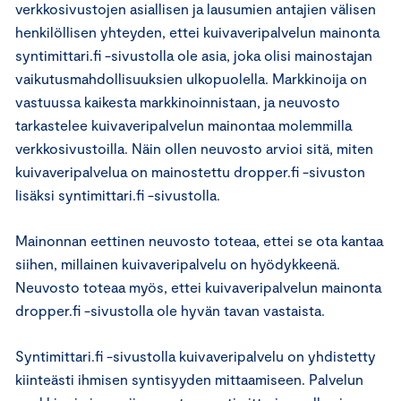
verkkosivustojen asiallisen ja lausumien antajien välisen
henkilöllisen yhteyden, ettei kuivaveripalvelun mainonta
syntimittari.fi -sivustolla ole asia, joka olisi mainostajan
vaikutusmahdollisuuksien ulkopuolella. Markkinoija on
vastuussa kaikesta markkinoinnistaan, ja neuvosto
tarkastelee kuivaveripalvelun mainontaa molemmilla
verkkosivustoilla. Näin ollen neuvosto arvioi sitä, miten
kuivaveripalvelua on mainostettu dropper.fi -sivuston
lisäksi syntimittari.fi -sivustolla.
Mainonnan eettinen neuvosto toteaa, ettei se ota kantaa
siihen, millainen kuivaveripalvelu on hyödykkeenä.
Neuvosto toteaa myös, ettei kuivaveripalvelun mainonta
dropper.fi -sivustolla ole hyvän tavan vastaista.
Syntimittari.fi -sivustolla kuivaveripalvelu on yhdistetty
kiinteästi ihmisen syntisyyden mittaamiseen. Palvelun