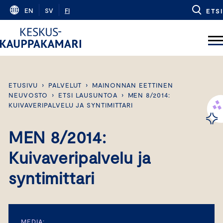
Skip
EN
SV
FI
ETSI
to
content
ETUSIVU
›
PALVELUT
›
MAINONNAN EETTINEN
NEUVOSTO
›
ETSI LAUSUNTOA
›
MEN 8/2014:
KUIVAVERIPALVELU JA SYNTIMITTARI
MEN 8/2014:
Kuivaveripalvelu ja
syntimittari
MEDIA: