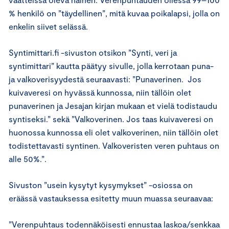
% henkilö on ”täydellinen”, mitä kuvaa poikalapsi, jolla on
enkelin siivet selässä.
Syntimittari.fi -sivuston otsikon ”Synti, veri ja
syntimittari” kautta päätyy sivulle, jolla kerrotaan puna-
ja valkoverisyydestä seuraavasti: ”Punaverinen. Jos
kuivaveresi on hyvässä kunnossa, niin tällöin olet
punaverinen ja Jesajan kirjan mukaan et vielä todistaudu
syntiseksi.” sekä ”Valkoverinen. Jos taas kuivaveresi on
huonossa kunnossa eli olet valkoverinen, niin tällöin olet
todistettavasti syntinen. Valkoveristen veren puhtaus on
alle 50%.”.
Sivuston ”usein kysytyt kysymykset” -osiossa on
eräässä vastauksessa esitetty muun muassa seuraavaa:
”Verenpuhtaus todennäköisesti ennustaa laskoa/senkkaa