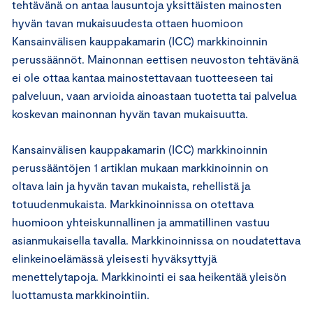
tehtävänä on antaa lausuntoja yksittäisten mainosten
hyvän tavan mukaisuudesta ottaen huomioon
Kansainvälisen kauppakamarin (ICC) markkinoinnin
perussäännöt. Mainonnan eettisen neuvoston tehtävänä
ei ole ottaa kantaa mainostettavaan tuotteeseen tai
palveluun, vaan arvioida ainoastaan tuotetta tai palvelua
koskevan mainonnan hyvän tavan mukaisuutta.
Kansainvälisen kauppakamarin (ICC) markkinoinnin
perussääntöjen 1 artiklan mukaan markkinoinnin on
oltava lain ja hyvän tavan mukaista, rehellistä ja
totuudenmukaista. Markkinoinnissa on otettava
huomioon yhteiskunnallinen ja ammatillinen vastuu
asianmukaisella tavalla. Markkinoinnissa on noudatettava
elinkeinoelämässä yleisesti hyväksyttyjä
menettelytapoja. Markkinointi ei saa heikentää yleisön
luottamusta markkinointiin.