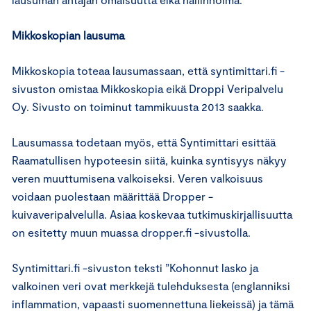
Mikkoskopian lausuma
Mikkoskopia toteaa lausumassaan, että syntimittari.fi -
sivuston omistaa Mikkoskopia eikä Droppi Veripalvelu
Oy. Sivusto on toiminut tammikuusta 2013 saakka.
Lausumassa todetaan myös, että Syntimittari esittää
Raamatullisen hypoteesin siitä, kuinka syntisyys näkyy
veren muuttumisena valkoiseksi. Veren valkoisuus
voidaan puolestaan määrittää Dropper -
kuivaveripalvelulla. Asiaa koskevaa tutkimuskirjallisuutta
on esitetty muun muassa dropper.fi -sivustolla.
Syntimittari.fi -sivuston teksti ”Kohonnut lasko ja
valkoinen veri ovat merkkejä tulehduksesta (englanniksi
inflammation, vapaasti suomennettuna liekeissä) ja tämä