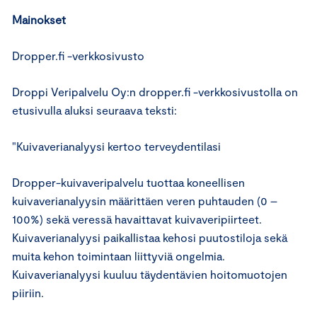
Mainokset
Dropper.fi -verkkosivusto
Droppi Veripalvelu Oy:n dropper.fi -verkkosivustolla on
etusivulla aluksi seuraava teksti:
"Kuivaverianalyysi kertoo terveydentilasi
Dropper-kuivaveripalvelu tuottaa koneellisen
kuivaverianalyysin määrittäen veren puhtauden (0 –
100%) sekä veressä havaittavat kuivaveripiirteet.
Kuivaverianalyysi paikallistaa kehosi puutostiloja sekä
muita kehon toimintaan liittyviä ongelmia.
Kuivaverianalyysi kuuluu täydentävien hoitomuotojen
piiriin.