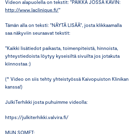
Videon alapuolella on tekstit: ”PAIKKA JOSSA KÄVIN:
http://www.laclinique.fi/
”
Tämän alla on teksti: ”NÄYTÄ LISÄÄ”, josta klikkaamalla
saa näkyviin seuraavat tekstit:
”Kaikki lisätiedot paikasta, toimenpiteistä, hinnoista,
yhteystiedoista löytyy kyseisiltä sivuilta jos jotakuta
kiinnostaa :)
(^ Video on siis tehty yhteistyössä Kaivopuiston Klinikan
kanssa!)
JulkiTerhikki josta puhuimme videolla:
https://julkiterhikki.valvira.fi/
MUN SOMET: