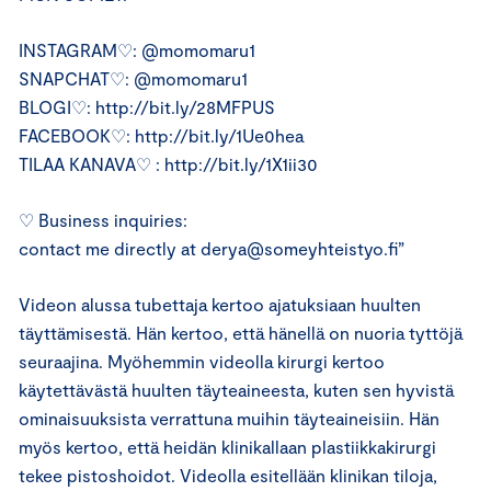
INSTAGRAM♡: @momomaru1
SNAPCHAT♡: @momomaru1
BLOGI♡: http://bit.ly/28MFPUS
FACEBOOK♡: http://bit.ly/1Ue0hea
TILAA KANAVA♡ : http://bit.ly/1X1ii30
♡ Business inquiries:
contact me directly at derya@someyhteistyo.fi”
Videon alussa tubettaja kertoo ajatuksiaan huulten
täyttämisestä. Hän kertoo, että hänellä on nuoria tyttöjä
seuraajina. Myöhemmin videolla kirurgi kertoo
käytettävästä huulten täyteaineesta, kuten sen hyvistä
ominaisuuksista verrattuna muihin täyteaineisiin. Hän
myös kertoo, että heidän klinikallaan plastiikkakirurgi
tekee pistoshoidot. Videolla esitellään klinikan tiloja,