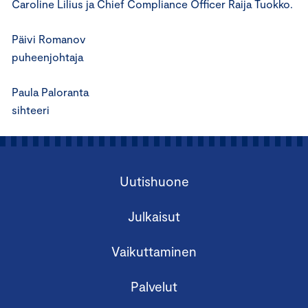
Caroline Lilius ja Chief Compliance Officer Raija Tuokko.
Päivi Romanov
puheenjohtaja
Paula Paloranta
sihteeri
Uutishuone
Julkaisut
Vaikuttaminen
Palvelut