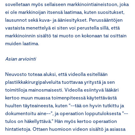
sovelletaan myös sellaiseen markkinointiaineistoon, joka
ei ole markkinoijan itsensä laatimaa, kuten suositukset,
lausunnot sekä kuva- ja ääniesitykset. Perussääntöjen
vastaista menettelyä ei siten voi perustella sillä, että
markkinoinnin sisältö tai muoto on kokonaan tai osittain
muiden laatima.
Asian arviointi
Neuvosto toteaa aluksi, että videolla esitellään
plastiikkakirurgipalveluita tuottavaa yritystä ja sen
toimitiloja mainosmaisesti. Videolla esiintyvä lääkäri
kertoo muun muassa toimenpiteessä käytettävästä
huulten täyteaineesta, kuten ”--tää on hyvin tutkittu ja
dokumentoitu aine--”, ja operaation lopputuloksesta ”--
tulos on häkellyttävä.” Hän myös kertoo operaation
hintatietoja. Ottaen huomioon videon sisältö ja asiassa