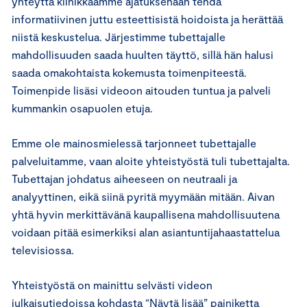
yhteyttä klinikkaamme ajatuksenaan tehdä
informatiivinen juttu esteettisistä hoidoista ja herättää
niistä keskustelua. Järjestimme tubettajalle
mahdollisuuden saada huulten täyttö, sillä hän halusi
saada omakohtaista kokemusta toimenpiteestä.
Toimenpide lisäsi videoon aitouden tuntua ja palveli
kummankin osapuolen etuja.
Emme ole mainosmielessä tarjonneet tubettajalle
palveluitamme, vaan aloite yhteistyöstä tuli tubettajalta.
Tubettajan johdatus aiheeseen on neutraali ja
analyyttinen, eikä siinä pyritä myymään mitään. Aivan
yhtä hyvin merkittävänä kaupallisena mahdollisuutena
voidaan pitää esimerkiksi alan asiantuntijahaastattelua
televisiossa.
Yhteistyöstä on mainittu selvästi videon
julkaisutiedoissa kohdasta “Näytä lisää” painiketta