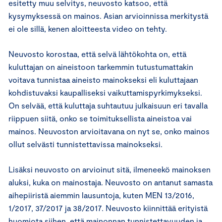
esitetty muu selvitys, neuvosto katsoo, että
kysymyksessä on mainos. Asian arvioinnissa merkitystä
ei ole sillä, kenen aloitteesta video on tehty.
Neuvosto korostaa, että selvä lähtökohta on, että
kuluttajan on aineistoon tarkemmin tutustumattakin
voitava tunnistaa aineisto mainokseksi eli kuluttajaan
kohdistuvaksi kaupalliseksi vaikuttamispyrkimykseksi.
On selvää, että kuluttaja suhtautuu julkaisuun eri tavalla
riippuen siitä, onko se toimituksellista aineistoa vai
mainos. Neuvoston arvioitavana on nyt se, onko mainos
ollut selvästi tunnistettavissa mainokseksi.
Lisäksi neuvosto on arvioinut sitä, ilmeneekö mainoksen
aluksi, kuka on mainostaja. Neuvosto on antanut samasta
aihepiiristä aiemmin lausuntoja, kuten MEN 13/2016,
1/2017, 37/2017 ja 38/2017. Neuvosto kiinnittää erityistä
huomiota siihen, että mainonnan tunnistettavuuden ja