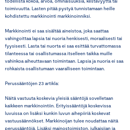
todellista kokoa, arvoa, ominaisuuksia, kestävyyttä tai
toimivuutta. Lasten pitää pystyä tunnistamaan heille
kohdistettu markkinointi markkinoinniksi.
Markkinointi ei saa sisältää aineistoa, joka saattaa
vahingoittaa lapsia tai nuoria henkisesti, moraalisesti tai
fyysisesti. Lasta tai nuorta ei saa esittää turvattomassa
tilanteessa tai osallistumassa itselleen taikka muille
vahinkoa aiheuttavaan toimintaan. Lapsia ja nuoria ei saa
rohkaista osallistumaan vaaralliseen toimintaan.
Perussääntöjen 23 artikla:
Näitä vastuuta koskevia yleisiä sääntöjä sovelletaan
kaikkeen markkinointiin. Erityissääntöjä koskevissa
luvuissa on lisäksi kunkin luvun aihepiiriä koskevat
vastuusäännökset. Markkinoijan tulee noudattaa näitä
perussääntöjä. Lisäksi mainostoimiston, julkaisijan ja