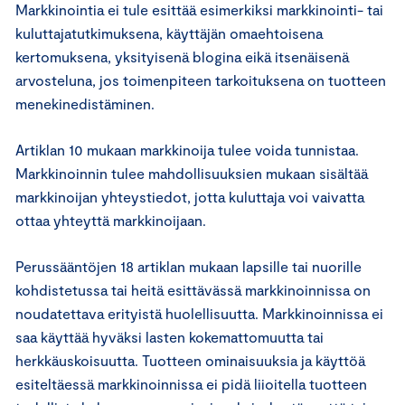
Markkinointia ei tule esittää esimerkiksi markkinointi- tai
kuluttajatutkimuksena, käyttäjän omaehtoisena
kertomuksena, yksityisenä blogina eikä itsenäisenä
arvosteluna, jos toimenpiteen tarkoituksena on tuotteen
menekinedistäminen.
Artiklan 10 mukaan markkinoija tulee voida tunnistaa.
Markkinoinnin tulee mahdollisuuksien mukaan sisältää
markkinoijan yhteystiedot, jotta kuluttaja voi vaivatta
ottaa yhteyttä markkinoijaan.
Perussääntöjen 18 artiklan mukaan lapsille tai nuorille
kohdistetussa tai heitä esittävässä markkinoinnissa on
noudatettava erityistä huolellisuutta. Markkinoinnissa ei
saa käyttää hyväksi lasten kokemattomuutta tai
herkkäuskoisuutta. Tuotteen ominaisuuksia ja käyttöä
esiteltäessä markkinoinnissa ei pidä liioitella tuotteen