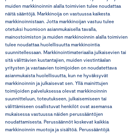
muiden markkinoinnin alalla toimivien tulee noudattaa
näitä sääntöjä. Markkinoija on vastuussa kaikesta
markkinoinnistaan. Jotta markkinoijan vastuu tulee
otetuksi huomioon asianmukaisella tavalla,
mainostoimiston ja muiden markkinoinnin alalla toimivien
tulee noudattaa huolellisuutta markkinointia
suunnitellessaan. Markkinointimateriaalia julkaisevien tai
sitä välittävien kustantajien, muiden viestintäalan
yritysten ja vastaavien toimijoiden on noudatettava
asianmukaista huolellisuutta, kun ne hyväksyvät
markkinoinnin ja julkaisevat sen. Yllä mainittujen
toimijoiden palveluksessa olevat markkinoinnin
suunnitteluun, toteutukseen, julkaisemiseen tai
välittämiseen osallistuvat henkilöt ovat asemansa
mukaisessa vastuussa näiden perussääntöjen
noudattamisesta. Perussäännöt koskevat kaikkia
markkinoinnin muotoja ja sisältöä. Perussääntöjä