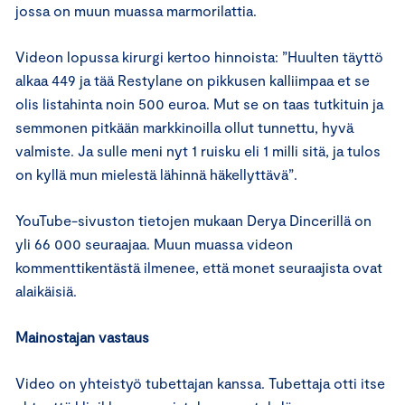
jossa on muun muassa marmorilattia.
Videon lopussa kirurgi kertoo hinnoista: ”Huulten täyttö
alkaa 449 ja tää Restylane on pikkusen kalliimpaa et se
olis listahinta noin 500 euroa. Mut se on taas tutkituin ja
semmonen pitkään markkinoilla ollut tunnettu, hyvä
valmiste. Ja sulle meni nyt 1 ruisku eli 1 milli sitä, ja tulos
on kyllä mun mielestä lähinnä häkellyttävä”.
YouTube-sivuston tietojen mukaan Derya Dincerillä on
yli 66 000 seuraajaa. Muun muassa videon
kommenttikentästä ilmenee, että monet seuraajista ovat
alaikäisiä.
Mainostajan vastaus
Video on yhteistyö tubettajan kanssa. Tubettaja otti itse