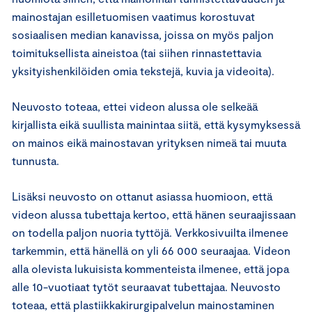
mainostajan esilletuomisen vaatimus korostuvat
sosiaalisen median kanavissa, joissa on myös paljon
toimituksellista aineistoa (tai siihen rinnastettavia
yksityishenkilöiden omia tekstejä, kuvia ja videoita).
Neuvosto toteaa, ettei videon alussa ole selkeää
kirjallista eikä suullista mainintaa siitä, että kysymyksessä
on mainos eikä mainostavan yrityksen nimeä tai muuta
tunnusta.
Lisäksi neuvosto on ottanut asiassa huomioon, että
videon alussa tubettaja kertoo, että hänen seuraajissaan
on todella paljon nuoria tyttöjä. Verkkosivuilta ilmenee
tarkemmin, että hänellä on yli 66 000 seuraajaa. Videon
alla olevista lukuisista kommenteista ilmenee, että jopa
alle 10-vuotiaat tytöt seuraavat tubettajaa. Neuvosto
toteaa, että plastiikkakirurgipalvelun mainostaminen