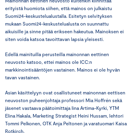
Mainonnan eettinen neuvosto kuitenkin kiinnittää
erityistä huomiota siihen, että mainos on julkaistu
Suomi24-keskustelualustalla. Esitetyn selvityksen
mukaan Suomi24-keskustelualusta on suunnattu
aikuisille ja sinne pitää erikseen hakeutua. Mainoksen ei
siten voida katsoa tavoittavan lapsia yleisesti.
Edellä mainituilla perusteilla mainonnan eettinen
neuvosto katsoo, ettei mainos ole ICC:n
markkinointisääntöjen vastainen. Mainos ei ole hyvän
tavan vastainen.
Asian käsittelyyn ovat osallistuneet mainonnan eettisen
neuvoston puheenjohtaja professori Mia Hoffrén sekä
jäsenet vastaava päätoimittaja Iina Artima-Kyrki, YTM
Elina Hakala, Marketing Strategist Heini Hussam, lehtori
Tommi Pelkonen, OTK Anja Peltonen ja varatuomari Kaisa
Rotkirch.