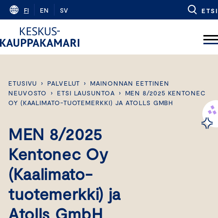
Skip
FI
EN
SV
ETSI
to
content
ETUSIVU
›
PALVELUT
›
MAINONNAN EETTINEN
NEUVOSTO
›
ETSI LAUSUNTOA
›
MEN 8/2025 KENTONEC
OY (KAALIMATO-TUOTEMERKKI) JA ATOLLS GMBH
MEN 8/2025
Kentonec Oy
(Kaalimato-
tuotemerkki) ja
Atolls GmbH