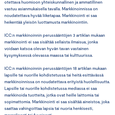
otettava huomioon yhteiskunnallinen ja ammatillinen
vastuu asianmukaisella tavalla. Markkinoinnissa on
noudatettava hyvää liiketapaa. Markkinointi ei saa
heikentää yleisön luottamusta markkinointiin.
ICC:n markkinoinnin perussääntöjen 3 artiklan mukaan
markkinointi ei saa sisältää sellaista ilmaisua, jonka
voidaan katsoa olevan hyvän tavan vastainen
kysymyksessä olevassa maassa tai kulttuurissa.
ICC:n markkinoinnin perussääntöjen 18 artiklan mukaan
lapsille tai nuorille kohdistetussa tai heitä esittävässä
markkinoinnissa on noudatettava erityistä huolellisuutta.
Lapsille tai nuorille kohdistetussa mediassa ei saa
markkinoida tuotteita, jotka ovat heille laittomia tai
sopimattomia. Markkinointi ei saa sisältää aineistoa, joka
saattaa vahingoittaa lapsia tai nuoria henkisesti,
moraalisesti tai fyysisesti.