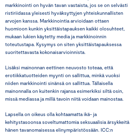
markkinointi on hyvän tavan vastaista, jos se on selvästi
ristiriidassa yleisesti hyväksyttyjen yhteiskunnallisten
arvojen kanssa. Markkinointia arvioidaan ottaen
huomioon kunkin yksittäistapauksen kaikki olosuhteet,
mukaan lukien käytetty media ja markkinoinnin
toteutustapa. Kysymys on siten yksittäistapauksessa
suoritettavasta kokonaisarvioinnista.
Lisäksi mainonnan eettinen neuvosto toteaa, että
erotiikkatuotteiden myynti on sallittua, minkä vuoksi
niiden markkinointi sinänsä on sallittua. Tällaisella
mainonnalla on kuitenkin rajansa esimerkiksi siltä osin,
missä mediassa ja millä tavoin niitä voidaan mainostaa.
Lapsella on oikeus olla kohtaamatta ikä- ja
kehitystasoonsa soveltumattomia seksuaalisia ärsykkeitä
hänen tavanomaisessa elinympäristössään. ICC:n