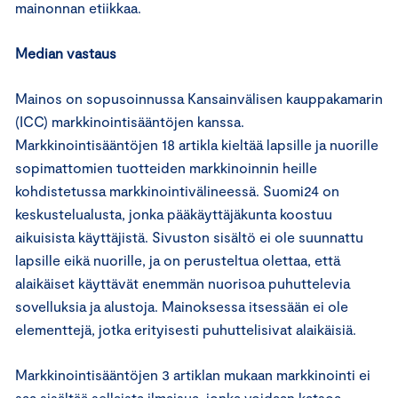
mainonnan etiikkaa.
Median vastaus
Mainos on sopusoinnussa Kansainvälisen kauppakamarin
(ICC) markkinointisääntöjen kanssa.
Markkinointisääntöjen 18 artikla kieltää lapsille ja nuorille
sopimattomien tuotteiden markkinoinnin heille
kohdistetussa markkinointivälineessä. Suomi24 on
keskustelualusta, jonka pääkäyttäjäkunta koostuu
aikuisista käyttäjistä. Sivuston sisältö ei ole suunnattu
lapsille eikä nuorille, ja on perusteltua olettaa, että
alaikäiset käyttävät enemmän nuorisoa puhuttelevia
sovelluksia ja alustoja. Mainoksessa itsessään ei ole
elementtejä, jotka erityisesti puhuttelisivat alaikäisiä.
Markkinointisääntöjen 3 artiklan mukaan markkinointi ei
saa sisältää sellaista ilmaisua, jonka voidaan katsoa