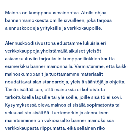
Mainos on kumppanuusmainontaa. Atolls ohjaa
bannerimainoksesta omille sivuilleen, joka tarjoaa
alennuskoodeja yrityksille ja verkkokaupoille.
Alennuskoodisivustona edustamme lukuisia eri
verkkokauppoja yhdistämällä aikuiset yleisöt
asiaankuuluviin tarjouksiin kumppanilinkkien kautta
esimerkiksi bannerimainonnalla. Varmistamme, että kaikki
mainoskumppanit ja tuottamamme materiaalit
noudattavat alan standardeja, yleisiä sääntöjä ja ohjeita.
Tämä sisältää sen, että mainoksia ei kohdisteta
tarkoituksella lapsille tai yleisöille, joille sisältö ei sovi.
Kysymyksessä oleva mainos ei sisällä sopimatonta tai
seksuaalista sisältöä. Tuotemerkin ja alennuksen
mainitseminen on vakiosisältö bannerimainoksissa
verkkokaupasta riippumatta, eikä sellainen riko