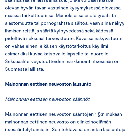
olevan hyvän tavan vastainen kysymyksessä olevassa
maassa tai kulttuurissa. Mainoksessa ei ole graafista
alastomuutta tai pornografista sisältöä, vaan siinä näkyy
ihmisen reittä ja säärtä kylpyvedessä sekä kädessä
pideltävä seksuaaliterveystuote. Kuvassa näkyvä tuote
on vähäeleinen, eikä sen käyttötarkoitus käy ilmi
esimerkiksi kuvaa katsovalle lapselle tai nuorelle.
Seksuaaliterveystuotteiden markkinointi itsessään on
Suomessa laillista.
Mainonnan eettisen neuvoston lausunto
Mainonnan eettisen neuvoston säännöt
Mainonnan eettisen neuvoston sääntöjen 1 §:n mukaan
mainonnan eettinen neuvosto on elinkeinoelämän
itsesääntelytoimielin. Sen tehtävänä on antaa lausuntoja