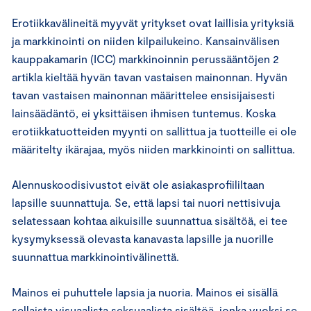
Erotiikkavälineitä myyvät yritykset ovat laillisia yrityksiä
ja markkinointi on niiden kilpailukeino. Kansainvälisen
kauppakamarin (ICC) markkinoinnin perussääntöjen 2
artikla kieltää hyvän tavan vastaisen mainonnan. Hyvän
tavan vastaisen mainonnan määrittelee ensisijaisesti
lainsäädäntö, ei yksittäisen ihmisen tuntemus. Koska
erotiikkatuotteiden myynti on sallittua ja tuotteille ei ole
määritelty ikärajaa, myös niiden markkinointi on sallittua.
Alennuskoodisivustot eivät ole asiakasprofiililtaan
lapsille suunnattuja. Se, että lapsi tai nuori nettisivuja
selatessaan kohtaa aikuisille suunnattua sisältöä, ei tee
kysymyksessä olevasta kanavasta lapsille ja nuorille
suunnattua markkinointivälinettä.
Mainos ei puhuttele lapsia ja nuoria. Mainos ei sisällä
sellaista visuaalista seksuaalista sisältöä, jonka vuoksi se