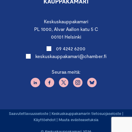
Keskuskauppakamari
PL 1000, Alvar Aallon katu 5 C
00101 Helsinki
09 4242 6200
keskuskauppakamari@chamber.fi
Seuraa meitä:
Saavutettavuusseloste
|
Keskuskauppakamarin tietosuojaseloste
|
Käyttöehdot
|
Muuta evästeasetuksia
© Keskuskauppakamari 2026