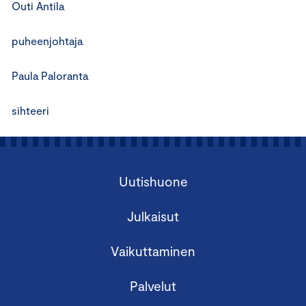
Outi Antila
puheenjohtaja
Paula Paloranta
sihteeri
Uutishuone
Julkaisut
Vaikuttaminen
Palvelut