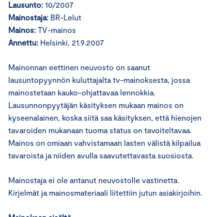
Lausunto:
10/2007
Mainostaja:
BR-Lelut
Mainos:
TV-mainos
Annettu:
Helsinki, 21.9.2007
Mainonnan eettinen neuvosto on saanut
lausuntopyynnön kuluttajalta tv-mainoksesta, jossa
mainostetaan kauko-ohjattavaa lennokkia.
Lausunnonpyytäjän käsityksen mukaan mainos on
kyseenalainen, koska siitä saa käsityksen, että hienojen
tavaroiden mukanaan tuoma status on tavoiteltavaa.
Mainos on omiaan vahvistamaan lasten välistä kilpailua
tavaroista ja niiden avulla saavutettavasta suosiosta.
Mainostaja ei ole antanut neuvostolle vastinetta.
Kirjelmät ja mainosmateriaali liitettiin jutun asiakirjoihin.