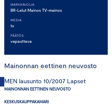
MARKKINOIJA:
BR-Lelut Mainos TV-mainos
MEDIA:
tv
PÄÄTÖS:
vapauttava
Mainonnan eettinen neuvosto
MEN lausunto 10/2007 Lapset
MAINONNAN EETTINEN NEUVOSTO
KESKUSKAUPPAKAMARI