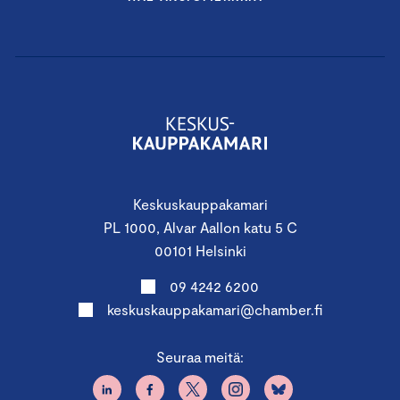
Keskuskauppakamari
PL 1000, Alvar Aallon katu 5 C
00101 Helsinki
09 4242 6200
keskuskauppakamari@chamber.fi
Seuraa meitä: