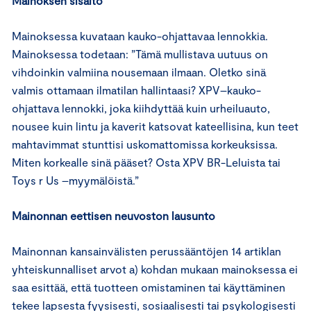
Mainoksen sisältö
Mainoksessa kuvataan kauko-ohjattavaa lennokkia.
Mainoksessa todetaan: ”Tämä mullistava uutuus on
vihdoinkin valmiina nousemaan ilmaan. Oletko sinä
valmis ottamaan ilmatilan hallintaasi? XPV–kauko-
ohjattava lennokki, joka kiihdyttää kuin urheiluauto,
nousee kuin lintu ja kaverit katsovat kateellisina, kun teet
mahtavimmat stunttisi uskomattomissa korkeuksissa.
Miten korkealle sinä pääset? Osta XPV BR-Leluista tai
Toys r Us –myymälöistä.”
Mainonnan eettisen neuvoston lausunto
Mainonnan kansainvälisten perussääntöjen 14 artiklan
yhteiskunnalliset arvot a) kohdan mukaan mainoksessa ei
saa esittää, että tuotteen omistaminen tai käyttäminen
tekee lapsesta fyysisesti, sosiaalisesti tai psykologisesti