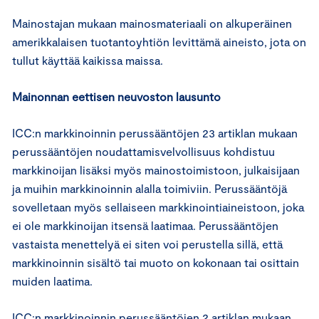
Mainostajan mukaan mainosmateriaali on alkuperäinen
amerikkalaisen tuotantoyhtiön levittämä aineisto, jota on
tullut käyttää kaikissa maissa.
Mainonnan eettisen neuvoston lausunto
ICC:n markkinoinnin perussääntöjen 23 artiklan mukaan
perussääntöjen noudattamisvelvollisuus kohdistuu
markkinoijan lisäksi myös mainostoimistoon, julkaisijaan
ja muihin markkinoinnin alalla toimiviin. Perussääntöjä
sovelletaan myös sellaiseen markkinointiaineistoon, joka
ei ole markkinoijan itsensä laatimaa. Perussääntöjen
vastaista menettelyä ei siten voi perustella sillä, että
markkinoinnin sisältö tai muoto on kokonaan tai osittain
muiden laatima.
ICC:n markkinoinnin perussääntöjen 2 artiklan mukaan