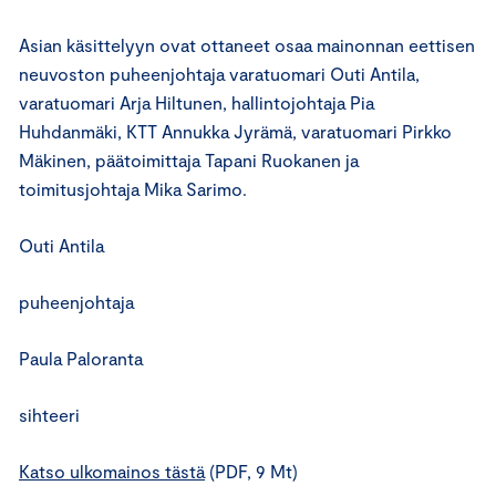
Asian käsittelyyn ovat ottaneet osaa mainonnan eettisen
neuvoston puheenjohtaja varatuomari Outi Antila,
varatuomari Arja Hiltunen, hallintojohtaja Pia
Huhdanmäki, KTT Annukka Jyrämä, varatuomari Pirkko
Mäkinen, päätoimittaja Tapani Ruokanen ja
toimitusjohtaja Mika Sarimo.
Outi Antila
puheenjohtaja
Paula Paloranta
sihteeri
Katso ulkomainos tästä
(PDF, 9 Mt)