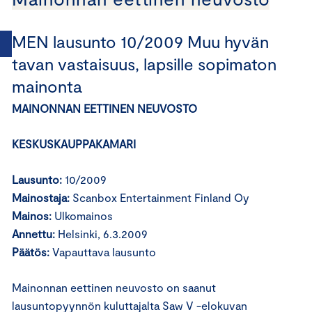
MEN lausunto 10/2009 Muu hyvän
tavan vastaisuus, lapsille sopimaton
mainonta
MAINONNAN EETTINEN NEUVOSTO
KESKUSKAUPPAKAMARI
Lausunto:
10/2009
Mainostaja:
Scanbox Entertainment Finland Oy
Mainos:
Ulkomainos
Annettu:
Helsinki, 6.3.2009
Päätös:
Vapauttava lausunto
Mainonnan eettinen neuvosto on saanut
lausuntopyynnön kuluttajalta Saw V -elokuvan