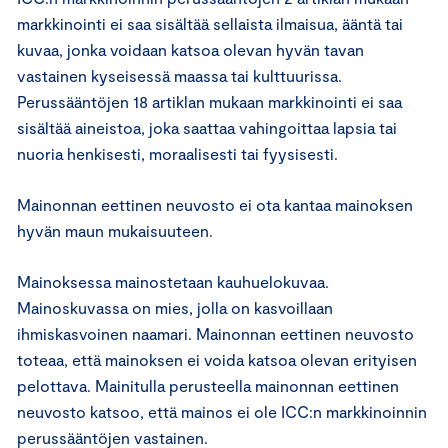
markkinointi ei saa sisältää sellaista ilmaisua, ääntä tai
kuvaa, jonka voidaan katsoa olevan hyvän tavan
vastainen kyseisessä maassa tai kulttuurissa.
Perussääntöjen 18 artiklan mukaan markkinointi ei saa
sisältää aineistoa, joka saattaa vahingoittaa lapsia tai
nuoria henkisesti, moraalisesti tai fyysisesti.
Mainonnan eettinen neuvosto ei ota kantaa mainoksen
hyvän maun mukaisuuteen.
Mainoksessa mainostetaan kauhuelokuvaa.
Mainoskuvassa on mies, jolla on kasvoillaan
ihmiskasvoinen naamari. Mainonnan eettinen neuvosto
toteaa, että mainoksen ei voida katsoa olevan erityisen
pelottava. Mainitulla perusteella mainonnan eettinen
neuvosto katsoo, että mainos ei ole ICC:n markkinoinnin
perussääntöjen vastainen.