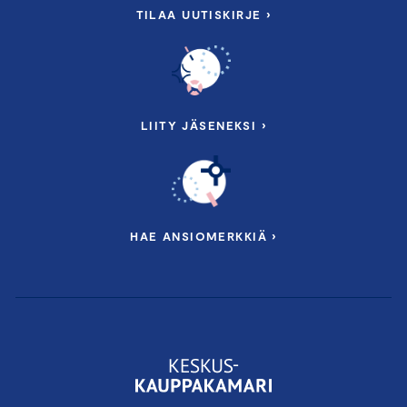
TILAA UUTISKIRJE ›
LIITY JÄSENEKSI ›
HAE ANSIOMERKKIÄ ›