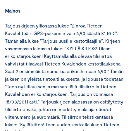
Mainos
Tarjouskirjeen yläosassa lukee ”2 nroa Tieteen
Kuvalehteä + GPS-paikannin vain 6,90 säästä 81,10 €”.
Tämän alla lukee ”Tarjous uusille kestotilaajille”. Kirjeen
vasemmassa laidassa lukee: ”KYLLÄ KIITOS! Tilaan
erikoistarjouksen! Käyttämällä alla olevaa tilisiirtoa
vahvistat tilaavasi Tieteen Kuvalehden kestotilauksena.
Saat 2 ensimmäistä numeroa erikoishintaan 6,90.” Tämän
jälkeen on yleistä tietoa tilauksesta, ja lopussa todetaan:
”Teen nyt tilauksen ja maksan tällä tilisiirrolla Tieteen
Kuvalehden erikoistarjouksen. Tarjous on voimassa
18/03/2011 asti.” Tarjouskirjeen alaosassa on esitäytetty
tilisiirtolomake, johon on merkitty maksajan tiedot,
viitenumero ja euromäärä. Tilisiirron tekstikentässä
lukee: ”Kyllä kiitos! Teen uuden kestotilauksen Tieteen