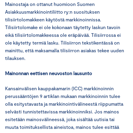
Mainostaja on ottanut huomioon Suomen
Asiakkuusmarkkinointiliitto ry:n suosituksen
tilisiirtolomakkeen käytöstä markkinoinnissa.
Tilisiirtolomake ei ole kokonaan täytetty laskun tavoin
eikä tilisiirtolomakkeessa ole eräpäivää. Tilisiirrossa ei
ole käytetty termiä lasku. Tilisiirron tekstikentässä on
mainittu, että maksamalla tilisiirron asiakas tekee uuden
tilauksen.
Mainonnan eettisen neuvoston lausunto
Kansainvälisen kauppakamarin (ICC) markkinoinnin
perussääntöjen 9 artiklan mukaan markkinoinnin tulee
olla esitystavasta ja markkinointivälineestä riippumatta
selvästi tunnistettavissa markkinoinniksi. Jos mainos
esitetään mainosvälineessä, joka sisältää uutisia tai
muuta toimituksellista aineistoa, mainos tulee esittää