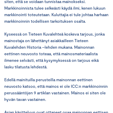
siten, että se voidaan tunnistaa mainokseksi.
Markkinoinnista tulee selkeästi käydä ilmi, kenen lukuun
markkinointi toteutetaan. Kuluttajia ei tule johtaa harhaan
markkinoinnin todellisen tarkoituksen osalta.
Kyseessä on Tieteen Kuvalehteä koskeva tarjous, jonka
mainostaja on lähettänyt asiakkailleen Tieteen
Kuvalehden Historia –lehden mukana. Mainonnan
eettinen neuvosto toteaa, että mainosmateriaalista
ilmenee selvästi, että kysymyksessä on tarjous eikä
lasku tilatusta lehdestä.
Edellä mainituilla perusteilla mainonnan eettinen
neuvosto katsoo, että mainos ei ole ICC:n markkinoinnin
perussääntöjen 9 artiklan vastainen. Mainos ei siten ole
hyvän tavan vastainen.
Asian käsittelyyn ovat ottaneet osaa mainonnan eettisen