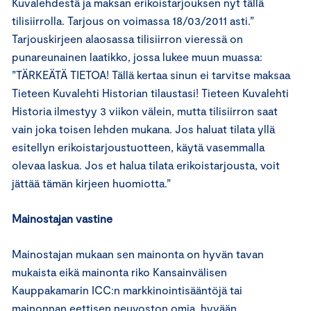
Kuvalehdestä ja maksan erikoistarjouksen nyt tällä
tilisiirrolla. Tarjous on voimassa 18/03/2011 asti.”
Tarjouskirjeen alaosassa tilisiirron vieressä on
punareunainen laatikko, jossa lukee muun muassa:
”TÄRKEÄTÄ TIETOA! Tällä kertaa sinun ei tarvitse maksaa
Tieteen Kuvalehti Historian tilaustasi! Tieteen Kuvalehti
Historia ilmestyy 3 viikon välein, mutta tilisiirron saat
vain joka toisen lehden mukana. Jos haluat tilata yllä
esitellyn erikoistarjoustuotteen, käytä vasemmalla
olevaa laskua. Jos et halua tilata erikoistarjousta, voit
jättää tämän kirjeen huomiotta.”
Mainostajan vastine
Mainostajan mukaan sen mainonta on hyvän tavan
mukaista eikä mainonta riko Kansainvälisen
Kauppakamarin ICC:n markkinointisääntöjä tai
mainonnan eettisen neuvoston omia, hyvään