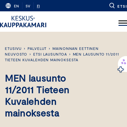
Skip
EN
SV
FI
ETSI
to
content
ETUSIVU
›
PALVELUT
›
MAINONNAN EETTINEN
NEUVOSTO
›
ETSI LAUSUNTOA
›
MEN LAUSUNTO 11/2011
TIETEEN KUVALEHDEN MAINOKSESTA
MEN lausunto
11/2011 Tieteen
Kuvalehden
mainoksesta