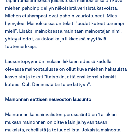
Tapahtumalehtisessä julkaistussa mainoksessa on kuva
miehen pahoinpidellyn näköisistä verisistä kasvoista.
Miehen etuhampaat ovat pahoin vaurioituneet. Mies
hymyilee. Mainoksessa on teksti ”uudet kuteet parempi
mieli”. Lisäksi mainoksessa mainitaan mainostajan nimi,
yhteystiedot, aukioloaika ja liikkeessä myytäviä
tuotemerkkejä.
Lausuntopyynnön mukaan liikkeen edessä kadulla
olevassa mainostaulussa on ollut kuva miehen hakatuista
kasvoista ja teksti ”Katsokin, että ensi kerralla hankit
kuteesi Cult Denimistä tai tulee lättyyn”.
Mainonnan eettisen neuvoston lausunto
Mainonnan kansainvälisten perussääntöjen 1 artiklan
mukaan mainonnan on oltava lain ja hyvän tavan
mukaista, rehellistä ja totuudellista. Jokaista mainosta