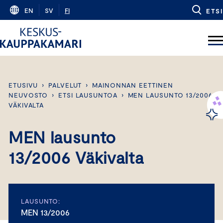
Skip
EN
SV
FI
ETSI
to
content
ETUSIVU
›
PALVELUT
›
MAINONNAN EETTINEN
NEUVOSTO
›
ETSI LAUSUNTOA
›
MEN LAUSUNTO 13/2006
VÄKIVALTA
MEN lausunto
13/2006 Väkivalta
LAUSUNTO:
MEN 13/2006