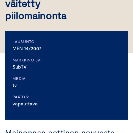
väitetty
piilomainonta
LAUSUNTO:
MEN 14/2007
MARKKINOIJA:
SubTV
MEDIA:
tv
PÄÄTÖS:
vapauttava
Mainonnan eettinen neuvosto