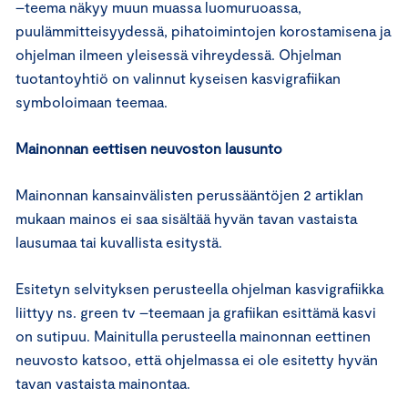
–teema näkyy muun muassa luomuruoassa,
puulämmitteisyydessä, pihatoimintojen korostamisena ja
ohjelman ilmeen yleisessä vihreydessä. Ohjelman
tuotantoyhtiö on valinnut kyseisen kasvigrafiikan
symboloimaan teemaa.
Mainonnan eettisen neuvoston lausunto
Mainonnan kansainvälisten perussääntöjen 2 artiklan
mukaan mainos ei saa sisältää hyvän tavan vastaista
lausumaa tai kuvallista esitystä.
Esitetyn selvityksen perusteella ohjelman kasvigrafiikka
liittyy ns. green tv –teemaan ja grafiikan esittämä kasvi
on sutipuu. Mainitulla perusteella mainonnan eettinen
neuvosto katsoo, että ohjelmassa ei ole esitetty hyvän
tavan vastaista mainontaa.