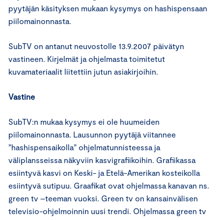
pyytäjän käsityksen mukaan kysymys on hashispensaan
piilomainonnasta.
SubTV on antanut neuvostolle 13.9.2007 päivätyn
vastineen. Kirjelmät ja ohjelmasta toimitetut
kuvamateriaalit liitettiin jutun asiakirjoihin.
Vastine
SubTV:n mukaa kysymys ei ole huumeiden
piilomainonnasta. Lausunnon pyytäjä viitannee
”hashispensaikolla” ohjelmatunnisteessa ja
väliplansseissa näkyviin kasvigrafiikoihin. Grafiikassa
esiintyvä kasvi on Keski- ja Etelä-Amerikan kosteikolla
esiintyvä sutipuu. Graafikat ovat ohjelmassa kanavan ns.
green tv –teeman vuoksi. Green tv on kansainvälisen
televisio-ohjelmoinnin uusi trendi. Ohjelmassa green tv