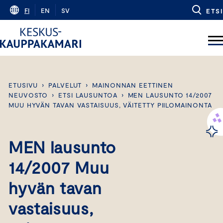
Skip
FI
EN
SV
ETSI
to
content
ETUSIVU
›
PALVELUT
›
MAINONNAN EETTINEN
NEUVOSTO
›
ETSI LAUSUNTOA
›
MEN LAUSUNTO 14/2007
MUU HYVÄN TAVAN VASTAISUUS, VÄITETTY PIILOMAINONTA
MEN lausunto
14/2007 Muu
hyvän tavan
vastaisuus,