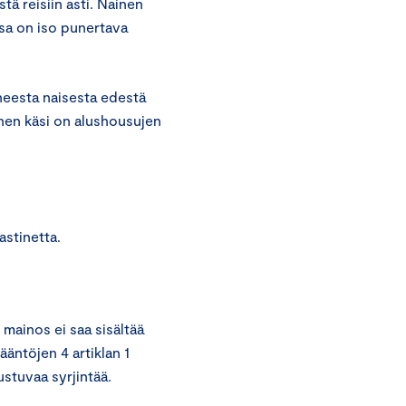
ä reisiin asti. Nainen
ssa on iso punertava
eesta naisesta edestä
inen käsi on alushousujen
astinetta.
mainos ei saa sisältää
ääntöjen 4 artiklan 1
stuvaa syrjintää.