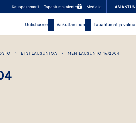
Kauppakamarit
Tapahtumakalenteri
Medialle
ASIANTUN
Uutishuone
Vaikuttaminen
Tapahtumat ja valme
OSTO
›
ETSI LAUSUNTOA
›
MEN LAUSUNTO 16/2004
04