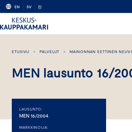
Skip
EN
SV
FI
to
content
ETUSIVU
›
PALVELUT
›
MAINONNAN EETTINEN NEUV
MEN lausunto 16/20
LAUSUNTO:
MEN 16/2004
MARKKINOIJA: