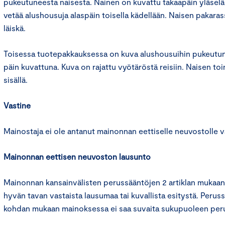
pukeutuneesta naisesta. Nainen on kuvattu takaapäin yläseläst
vetää alushousuja alaspäin toisella kädellään. Naisen pakara
läiskä.
Toisessa tuotepakkauksessa on kuva alushousuihin pukeutun
päin kuvattuna. Kuva on rajattu vyötäröstä reisiin. Naisen to
sisällä.
Vastine
Mainostaja ei ole antanut mainonnan eettiselle neuvostolle v
Mainonnan eettisen neuvoston lausunto
Mainonnan kansainvälisten perussääntöjen 2 artiklan mukaan 
hyvän tavan vastaista lausumaa tai kuvallista esitystä. Peruss
kohdan mukaan mainoksessa ei saa suvaita sukupuoleen peru