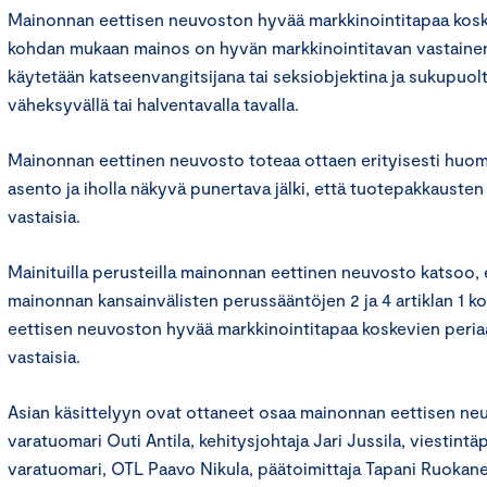
Mainonnan eettisen neuvoston hyvää markkinointitapaa kosk
kohdan mukaan mainos on hyvän markkinointitavan vastainen, 
käytetään katseenvangitsijana tai seksiobjektina ja sukupuolt
väheksyvällä tai halventavalla tavalla.
Mainonnan eettinen neuvosto toteaa ottaen erityisesti huom
asento ja iholla näkyvä punertava jälki, että tuotepakkauste
vastaisia.
Mainituilla perusteilla mainonnan eettinen neuvosto katsoo,
mainonnan kansainvälisten perussääntöjen 2 ja 4 artiklan 1 
eettisen neuvoston hyvää markkinointitapaa koskevien peria
vastaisia.
Asian käsittelyyn ovat ottaneet osaa mainonnan eettisen n
varatuomari Outi Antila, kehitysjohtaja Jari Jussila, viestintäp
varatuomari, OTL Paavo Nikula, päätoimittaja Tapani Ruokanen