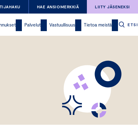
TIJAHAKU
HAE ANSIOMERKKIÄ
LIITY JÄSENEKSI
nnukset
Palvelut
Vastuullisuus
Tietoa meistä
ETSI