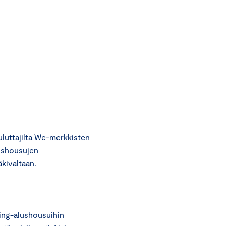
luttajilta We-merkkisten
lushousujen
kivaltaan.
ing-alushousuihin