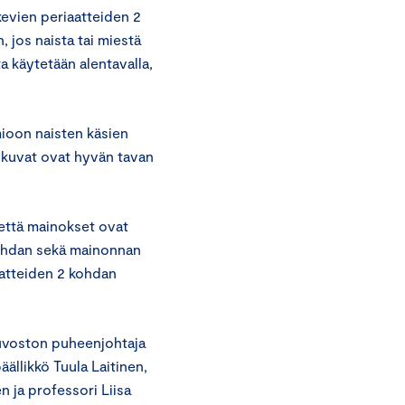
evien periaatteiden 2
jos naista tai miestä
a käytetään alentavalla,
ioon naisten käsien
n kuvat ovat hyvän tavan
 että mainokset ovat
kohdan sekä mainonnan
atteiden 2 kohdan
euvoston puheenjohtaja
äällikkö Tuula Laitinen,
 ja professori Liisa