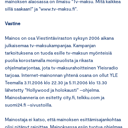
mainoksen alaosassa on ilmaisu ”Tv-maksu. Mitä kaikkea
sillä saakaan!” ja ”www.tv-maksu.fi”.
Vastine
Mainos on osa Viestintäviraston syksyn 2006 aikana
julkaisemaa tv-maksukampanjaa. Kampanjan
tarkoituksena on tuoda esille tv-maksun myönteisiä
puolia korostamalla monipuolista ja rikasta
ohjelmatarjontaa, jota tv-maksurahoitteinen Yleisradio
tarjoaa. Internet-mainonnan yhtenä osana on ollut YLE
Teemalla 3.11.2006 klo 22.30 ja 5.11.2006 klo 13.30
lähetetty ”Hollywood ja holokausti” –ohjelma.
Mainosbanneria on esitetty city.fi, telkku.com ja
suomi24.fi –sivustoilla.
Mainostaja ei katso, että mainoksen esittämisajankohtaa
olisi pitänyt rajoittaa. Mainoksessa esiin tuotua ohjelmaa