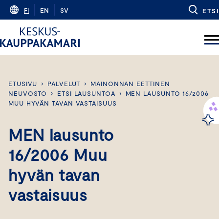
Skip
FI
EN
SV
ETSI
to
content
ETUSIVU
›
PALVELUT
›
MAINONNAN EETTINEN
NEUVOSTO
›
ETSI LAUSUNTOA
›
MEN LAUSUNTO 16/2006
MUU HYVÄN TAVAN VASTAISUUS
MEN lausunto
16/2006 Muu
hyvän tavan
vastaisuus