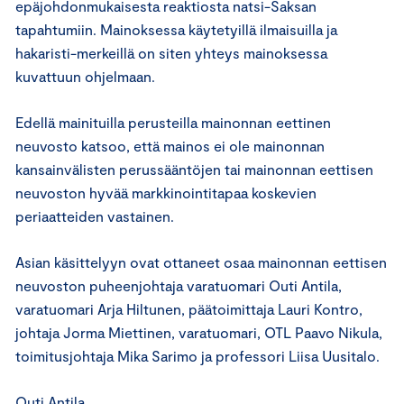
epäjohdonmukaisesta reaktiosta natsi-Saksan
tapahtumiin. Mainoksessa käytetyillä ilmaisuilla ja
hakaristi-merkeillä on siten yhteys mainoksessa
kuvattuun ohjelmaan.
Edellä mainituilla perusteilla mainonnan eettinen
neuvosto katsoo, että mainos ei ole mainonnan
kansainvälisten perussääntöjen tai mainonnan eettisen
neuvoston hyvää markkinointitapaa koskevien
periaatteiden vastainen.
Asian käsittelyyn ovat ottaneet osaa mainonnan eettisen
neuvoston puheenjohtaja varatuomari Outi Antila,
varatuomari Arja Hiltunen, päätoimittaja Lauri Kontro,
johtaja Jorma Miettinen, varatuomari, OTL Paavo Nikula,
toimitusjohtaja Mika Sarimo ja professori Liisa Uusitalo.
Outi Antila