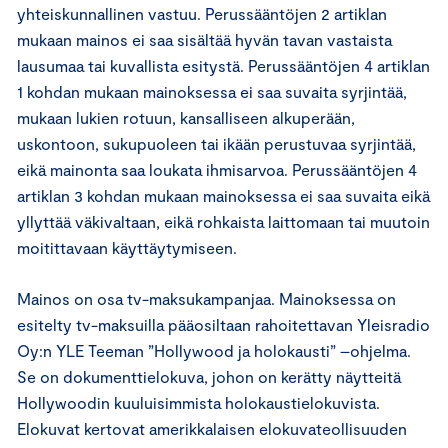
yhteiskunnallinen vastuu. Perussääntöjen 2 artiklan
mukaan mainos ei saa sisältää hyvän tavan vastaista
lausumaa tai kuvallista esitystä. Perussääntöjen 4 artiklan
1 kohdan mukaan mainoksessa ei saa suvaita syrjintää,
mukaan lukien rotuun, kansalliseen alkuperään,
uskontoon, sukupuoleen tai ikään perustuvaa syrjintää,
eikä mainonta saa loukata ihmisarvoa. Perussääntöjen 4
artiklan 3 kohdan mukaan mainoksessa ei saa suvaita eikä
yllyttää väkivaltaan, eikä rohkaista laittomaan tai muutoin
moitittavaan käyttäytymiseen.
Mainos on osa tv-maksukampanjaa. Mainoksessa on
esitelty tv-maksuilla pääosiltaan rahoitettavan Yleisradio
Oy:n YLE Teeman ”Hollywood ja holokausti” –ohjelma.
Se on dokumenttielokuva, johon on kerätty näytteitä
Hollywoodin kuuluisimmista holokaustielokuvista.
Elokuvat kertovat amerikkalaisen elokuvateollisuuden