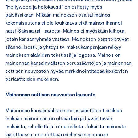
”Hollywood ja holokausti” on esitetty myös
päiväsaikaan. Mikään mainoksen osa tai mainos
kokonaisuutena ei ole loukkaava eikä mainos ihannoi
natsi-Saksaa tai –aatetta. Mainos ei myöskään kiihota
jotain kansanryhmää vastaan. Mainoksen osat toistuvat
säännöllisesti, ja yhteys tv-maksukampanjaan näkyy
mainoksen alalaidan tekstissä ja logossa. Mainos on
mainonnan kansainvälisten perussääntöjen ja mainonnan
eettisen neuvoston hyvää markkinointitapaa koskevien
periaatteiden mukainen.
Mainonnan eettisen neuvoston lausunto
Mainonnan kansainvälisten perussääntöjen 1 artiklan
mukaan mainonnan on oltava lain ja hyvän tavan
mukaista, rehellistä ja totuudellista. Jokaista mainosta
laadittaessa on pidettävä mielessä mainonnan