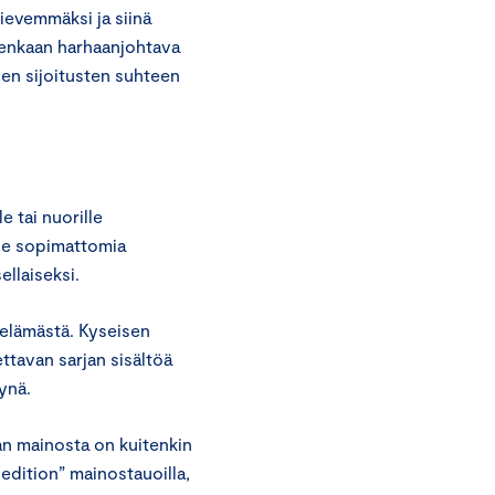
ievemmäksi ja siinä
uitenkaan harhaanjohtava
sen sijoitusten suhteen
e tai nuorille
lle sopimattomia
ellaiseksi.
 elämästä. Kyseisen
ttavan sarjan sisältöä
tynä.
an mainosta on kuitenkin
dition” mainostauoilla,