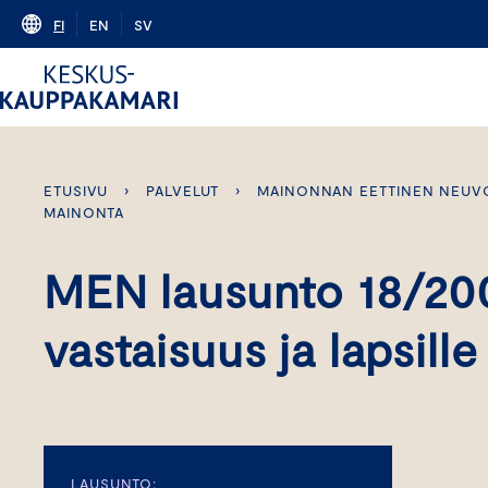
Skip
FI
EN
SV
to
content
ETUSIVU
›
PALVELUT
›
MAINONNAN EETTINEN NEUV
MAINONTA
MEN lausunto 18/20
vastaisuus ja lapsil
LAUSUNTO: