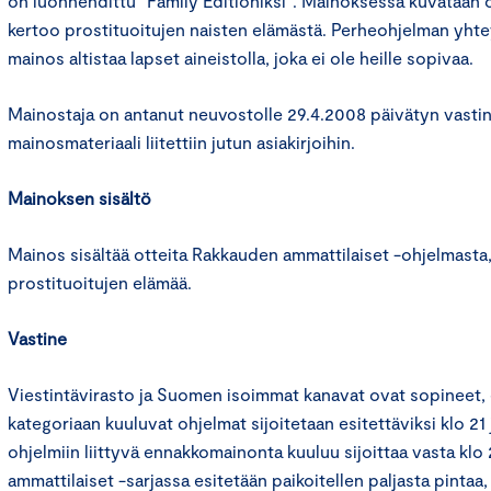
on luonnehdittu ”Family Editioniksi”. Mainoksessa kuvataan o
kertoo prostituoitujen naisten elämästä. Perheohjelman yhte
mainos altistaa lapset aineistolla, joka ei ole heille sopivaa.
Mainostaja on antanut neuvostolle 29.4.2008 päivätyn vastine
mainosmateriaali liitettiin jutun asiakirjoihin.
Mainoksen sisältö
Mainos sisältää otteita Rakkauden ammattilaiset -ohjelmasta
prostituoitujen elämää.
Vastine
Viestintävirasto ja Suomen isoimmat kanavat ovat sopineet, e
kategoriaan kuuluvat ohjelmat sijoitetaan esitettäviksi klo 21
ohjelmiin liittyvä ennakkomainonta kuuluu sijoittaa vasta klo
ammattilaiset -sarjassa esitetään paikoitellen paljasta pintaa,