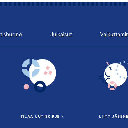
tishuone
Julkaisut
Vaikuttami
TILAA UUTISKIRJE ›
LIITY JÄSENE