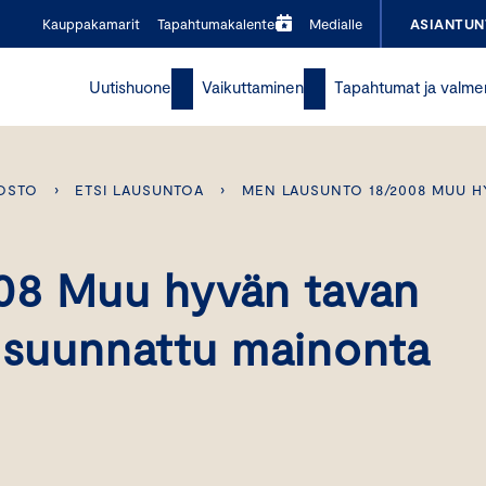
Kauppakamarit
Tapahtumakalenteri
Medialle
ASIANTUN
Uutishuone
Vaikuttaminen
Tapahtumat ja valme
OSTO
›
ETSI LAUSUNTOA
›
MEN LAUSUNTO 18/2008 MUU H
08 Muu hyvän tavan
le suunnattu mainonta