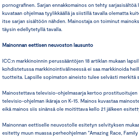
pornografinen. Sarjan ennakkomainos on tehty sarjasisältöä l
kuvataan ohjelmaa tyylikkäällä ja siistillä tavalla olematta k
itse sarjan sisältöön nähden. Mainostaja on toiminut mainok
täysin edellytetyllä tavalla.
Mainonnan eettisen neuvoston lausunto
ICC:n markkinoinnin perussääntöjen 18 artiklan mukaan lapsill
kohdistetussa markkinointivälineessä ei saa markkinoida hei
tuotteita. Lapsille sopimaton aineisto tulee selvästi merkitä s
Mainostettava televisio-ohjelmasarja kertoo prostituoitujen
televisio-ohjelman ikäraja on K-15. Mainos kuvastaa mainoste
eikä mainos siis sinänsä ole moitittava kello 21 jälkeen esitet
Mainonnan eettiselle neuvostolle esitetyn selvityksen muka
esitetty muun muassa perheohjelman ”Amazing Race, Family e