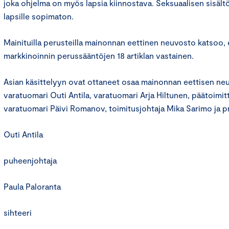
joka ohjelma on myös lapsia kiinnostava. Seksuaalisen sisäl
lapsille sopimaton.
Mainituilla perusteilla mainonnan eettinen neuvosto katsoo,
markkinoinnin perussääntöjen 18 artiklan vastainen.
Asian käsittelyyn ovat ottaneet osaa mainonnan eettisen n
varatuomari Outi Antila, varatuomari Arja Hiltunen, päätoimitt
varatuomari Päivi Romanov, toimitusjohtaja Mika Sarimo ja pr
Outi Antila
puheenjohtaja
Paula Paloranta
sihteeri