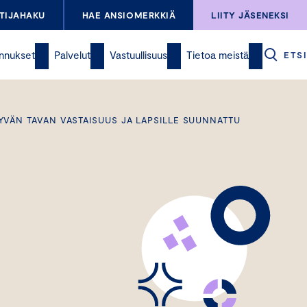
TIJAHAKU
HAE ANSIOMERKKIÄ
LIITY JÄSENEKSI
nnukset
Palvelut
Vastuullisuus
Tietoa meistä
ETSI
YVÄN TAVAN VASTAISUUS JA LAPSILLE SUUNNATTU