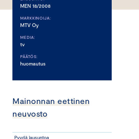
MEN 18/2008
MARKKINOIJA:
MTV Oy
MEDIA:
tv
PÄÄTÖS:
huomautus
Mainonnan eettinen
neuvosto
Pyydä lausuntoa