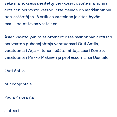
sekä mainoksessa esitetty verkkosivuosoite mainonnan
eettinen neuvosto katsoo, että mainos on markkinoinnin
perussääntöjen 18 artiklan vastainen ja siten hyvän
markkinointitavan vastainen.
Asian käsittelyyn ovat ottaneet osaa mainonnan eettisen
neuvoston puheenjohtaja varatuomari Outi Antila,
varatuomari Arja Hiltunen, päätoimittaja Lauri Kontro,
varatuomari Pirkko Mäkinen ja professori Liisa Uusitalo.
Outi Antila
puheenjohtaja
Paula Paloranta
sihteeri