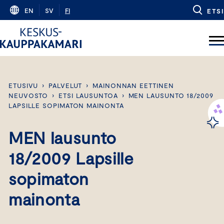
Skip
EN
SV
FI
ETSI
to
content
ETUSIVU
›
PALVELUT
›
MAINONNAN EETTINEN
NEUVOSTO
›
ETSI LAUSUNTOA
›
MEN LAUSUNTO 18/2009
LAPSILLE SOPIMATON MAINONTA
MEN lausunto
18/2009 Lapsille
sopimaton
mainonta