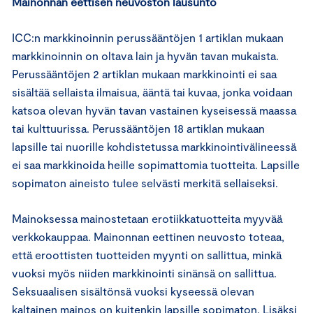
Mainonnan eettisen neuvoston lausunto
ICC:n markkinoinnin perussääntöjen 1 artiklan mukaan
markkinoinnin on oltava lain ja hyvän tavan mukaista.
Perussääntöjen 2 artiklan mukaan markkinointi ei saa
sisältää sellaista ilmaisua, ääntä tai kuvaa, jonka voidaan
katsoa olevan hyvän tavan vastainen kyseisessä maassa
tai kulttuurissa. Perussääntöjen 18 artiklan mukaan
lapsille tai nuorille kohdistetussa markkinointivälineessä
ei saa markkinoida heille sopimattomia tuotteita. Lapsille
sopimaton aineisto tulee selvästi merkitä sellaiseksi.
Mainoksessa mainostetaan erotiikkatuotteita myyvää
verkkokauppaa. Mainonnan eettinen neuvosto toteaa,
että eroottisten tuotteiden myynti on sallittua, minkä
vuoksi myös niiden markkinointi sinänsä on sallittua.
Seksuaalisen sisältönsä vuoksi kyseessä olevan
kaltainen mainos on kuitenkin lapsille sopimaton. Lisäksi