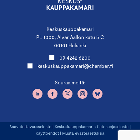
Keskuskauppakamari
PL 1000, Alvar Aallon katu 5 C
00101 Helsinki
09 4242 6200
keskuskauppakamari@chamber.fi
Seuraa meitä:
Saavutettavuusseloste
|
Keskuskauppakamarin tietosuojaseloste
|
Käyttöehdot
|
Muuta evästeasetuksia