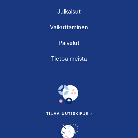
Julkaisut
Vaikuttaminen
Palvelut
Tietoa meistä
TILAA UUTISKIRJE ›