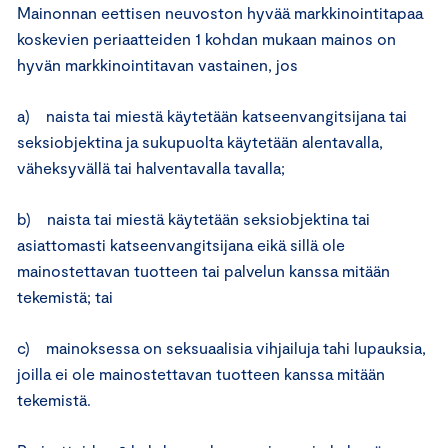
Mainonnan eettisen neuvoston hyvää markkinointitapaa
koskevien periaatteiden 1 kohdan mukaan mainos on
hyvän markkinointitavan vastainen, jos
a) naista tai miestä käytetään katseenvangitsijana tai
seksiobjektina ja sukupuolta käytetään alentavalla,
väheksyvällä tai halventavalla tavalla;
b) naista tai miestä käytetään seksiobjektina tai
asiattomasti katseenvangitsijana eikä sillä ole
mainostettavan tuotteen tai palvelun kanssa mitään
tekemistä; tai
c) mainoksessa on seksuaalisia vihjailuja tahi lupauksia,
joilla ei ole mainostettavan tuotteen kanssa mitään
tekemistä.