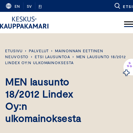
Skip
EN
SV
FI
ETSI
to
content
ETUSIVU
›
PALVELUT
›
MAINONNAN EETTINEN
NEUVOSTO
›
ETSI LAUSUNTOA
›
MEN LAUSUNTO 18/2012
LINDEX OY:N ULKOMAINOKSESTA
MEN lausunto
18/2012 Lindex
Oy:n
ulkomainoksesta