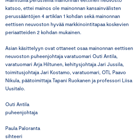
katsoo, ettei mainos ole mainonnan kansainvälisten
perussääntöjen 4 artiklan 1 kohdan sekä mainonnan
eettisen neuvoston hyvää markkinointitapaa koskevien
periaatteiden 2 kohdan mukainen.
Asian käsittelyyn ovat ottaneet osaa mainonnan eettisen
neuvoston puheenjohtaja varatuomari Outi Antila,
varatuomari Arja Hiltunen, kehitysjohtaja Jari Jussila,
toimitusjohtaja Jari Kostamo, varatuomari, OTL Paavo
Nikula, päätoimittaja Tapani Ruokanen ja professori Liisa
Uusitalo.
Outi Antila
puheenjohtaja
Paula Paloranta
sihteeri