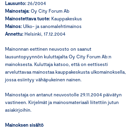
Lausunto:
26/2004
Mainostaja:
Oy City Forum Ab
Mainostettava tuote:
Kauppakeskus
Mainos:
Ulko- ja sanomalehtimainos
Annettu:
Helsinki, 17.12.2004
Mainonnan eettinen neuvosto on saanut
lausuntopyynnön kuluttajalta Oy City Forum Ab:n
mainoksesta. Kuluttaja katsoo, että on eettisesti
arveluttavaa mainostaa kauppakeskusta ulkomainoksella,
jossa esiintyy vähäpukeinen nainen.
Mainostaja on antanut neuvostolle 29.11.2004 päivätyn
vastineen. Kirjelmät ja mainosmateriaali liitettiin jutun
asiakirjoihin.
Mainoksen sisältö