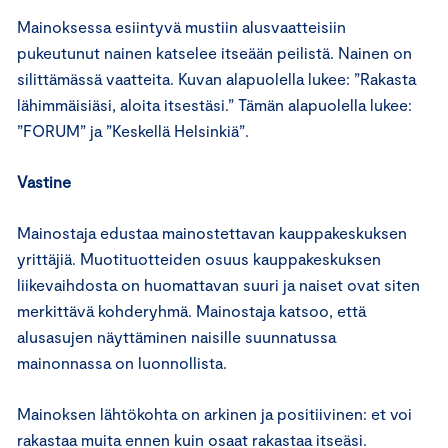
Mainoksessa esiintyvä mustiin alusvaatteisiin
pukeutunut nainen katselee itseään peilistä. Nainen on
silittämässä vaatteita. Kuvan alapuolella lukee: ”Rakasta
lähimmäisiäsi, aloita itsestäsi.” Tämän alapuolella lukee:
”FORUM” ja ”Keskellä Helsinkiä”.
Vastine
Mainostaja edustaa mainostettavan kauppakeskuksen
yrittäjiä. Muotituotteiden osuus kauppakeskuksen
liikevaihdosta on huomattavan suuri ja naiset ovat siten
merkittävä kohderyhmä. Mainostaja katsoo, että
alusasujen näyttäminen naisille suunnatussa
mainonnassa on luonnollista.
Mainoksen lähtökohta on arkinen ja positiivinen: et voi
rakastaa muita ennen kuin osaat rakastaa itseäsi.