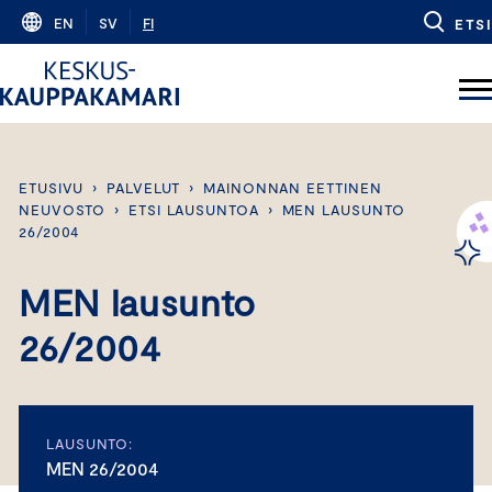
Skip
EN
SV
FI
ETSI
to
content
ETUSIVU
›
PALVELUT
›
MAINONNAN EETTINEN
NEUVOSTO
›
ETSI LAUSUNTOA
›
MEN LAUSUNTO
26/2004
MEN lausunto
26/2004
LAUSUNTO:
MEN 26/2004