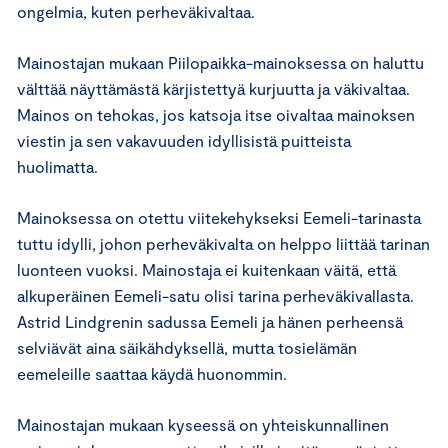
ongelmia, kuten perheväkivaltaa.
Mainostajan mukaan Piilopaikka-mainoksessa on haluttu
välttää näyttämästä kärjistettyä kurjuutta ja väkivaltaa.
Mainos on tehokas, jos katsoja itse oivaltaa mainoksen
viestin ja sen vakavuuden idyllisistä puitteista
huolimatta.
Mainoksessa on otettu viitekehykseksi Eemeli-tarinasta
tuttu idylli, johon perheväkivalta on helppo liittää tarinan
luonteen vuoksi. Mainostaja ei kuitenkaan väitä, että
alkuperäinen Eemeli-satu olisi tarina perheväkivallasta.
Astrid Lindgrenin sadussa Eemeli ja hänen perheensä
selviävät aina säikähdyksellä, mutta tosielämän
eemeleille saattaa käydä huonommin.
Mainostajan mukaan kyseessä on yhteiskunnallinen