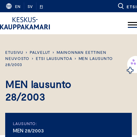
Skip
EN
SV
FI
ETSI
to
content
ETUSIVU
›
PALVELUT
›
MAINONNAN EETTINEN
NEUVOSTO
›
ETSI LAUSUNTOA
›
MEN LAUSUNTO
28/2003
MEN lausunto
28/2003
LAUSUNTO:
MEN 28/2003