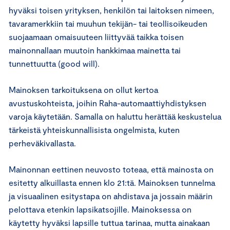
hyväksi toisen yrityksen, henkilön tai laitoksen nimeen,
tavaramerkkiin tai muuhun tekijän- tai teollisoikeuden
suojaamaan omaisuuteen liittyvää taikka toisen
mainonnallaan muutoin hankkimaa mainetta tai
tunnettuutta (good will).
Mainoksen tarkoituksena on ollut kertoa
avustuskohteista, joihin Raha-automaattiyhdistyksen
varoja käytetään. Samalla on haluttu herättää keskustelua
tärkeistä yhteiskunnallisista ongelmista, kuten
perheväkivallasta.
Mainonnan eettinen neuvosto toteaa, että mainosta on
esitetty alkuillasta ennen klo 21:tä. Mainoksen tunnelma
ja visuaalinen esitystapa on ahdistava ja jossain määrin
pelottava etenkin lapsikatsojille. Mainoksessa on
käytetty hyväksi lapsille tuttua tarinaa, mutta ainakaan