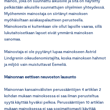
mainos, joka on suunnattu aikuisille ja sitä on näytetty
pelkästään aikuisille suunnattujen ohjelmien yhteydessä.
Myöhemmin mainostaja on siirtänyt mainoksen
myöhäisiltaan asiakaspalautteen perusteella.
Mainoksesta ei kuitenkaan ole ollut lapsille vaaraa, sillä
lukutaitoisetkaan lapset eivät ymmärrä mainoksen
sanomaa.
Mainostaja ei ole pyytänyt lupaa mainokseen Astrid
Lindgrenin oikeudenomistajilta, koska mainoksen hahmot
ja miljöö vain muistuttavat Eemeliä.
Mainonnan eettisen neuvoston lausunto
Mainonnan kansainvälisten perussääntöjen 4 artiklan 2
kohdan mukaan mainoksessa ei saa ilman perusteltua
syytä käyttää hyväksi pelkoa. Perussääntöjen 10 artiklan
mukaan mainoksessa ei saa sopimattomasti käyttää