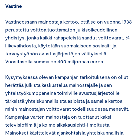
Vastine
Vastineessaan mainostaja kertoo, että se on vuonna 1938
perustettu voittoa tuottamaton julkisoikeudellinen
yhdistys, jonka kaikki rahapeleistä saadut voittovarat, ¾
liikevaihdosta, käytetään suomalaiseen sosiaali- ja
terveystyöhön avustusjärjestöjen välityksellä.
Vuositasolla summa on 400 miljoonaa euroa.
Kysymyksessä olevan kampanjan tarkoituksena on ollut
herättää julkista keskustelua mainostajalle ja sen
yhteistyökumppaneina toimiville avustusjärjestöille
tärkeistä yhteiskunnallisista asioista ja samalla kertoa,
mihin mainostajan voittovarat todellisuudessa menevät.
Kampanjaa varten mainostaja on tuottanut kaksi
televisiofilmiä ja kolme aikakauslehti-ilmoitusta.
Mainokset käsittelevät ajankohtaisia yhteiskunnallisia