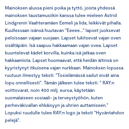
Mainoksen alussa pieni poika ja tyttö, joista yhdessä
mainoksen taustamusiikin kanssa tulee mieleen Astrid
Lindgrenin Vaahteramäen Eemeli ja Iida, leikkivät pihalla.
Kuullessaan isänsä huutavan ”Eeeee…” lapset juoksevat
peloissaan vajaan suojaan. Lapset lukitsevat vajan oven
sisältäpäin. Isä saapuu hakkaamaan vajan ovea. Lapset
kuuntelevat kädet korvilla, kuinka isä jatkaa oven
hakkaamista. Lapset huomaavat, että heidän äitinsä on
kyyristynyt itkuisena vajan nurkkaan. Mainoksen lopussa
ruutuun ilmestyy teksti: ”Tosielämässä sadut eivät aina
lopu onnellisesti”. Tämän jälkeen tulee teksti: ” RAY:n
voittovarat, noin 400 milj. euroa, käytetään
suomalaiseen sosiaali- ja terveystyöhön, kuten
perheväkivallan ehkäisyyn ja uhrien auttamiseen.”
Lopuksi ruudulle tulee RAY:n logo ja teksti ”Hyväntahdon
pelejä”.