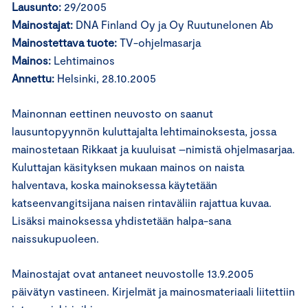
Lausunto:
29/2005
Mainostajat:
DNA Finland Oy ja Oy Ruutunelonen Ab
Mainostettava tuote:
TV-ohjelmasarja
Mainos:
Lehtimainos
Annettu:
Helsinki, 28.10.2005
Mainonnan eettinen neuvosto on saanut
lausuntopyynnön kuluttajalta lehtimainoksesta, jossa
mainostetaan Rikkaat ja kuuluisat –nimistä ohjelmasarjaa.
Kuluttajan käsityksen mukaan mainos on naista
halventava, koska mainoksessa käytetään
katseenvangitsijana naisen rintaväliin rajattua kuvaa.
Lisäksi mainoksessa yhdistetään halpa-sana
naissukupuoleen.
Mainostajat ovat antaneet neuvostolle 13.9.2005
päivätyn vastineen. Kirjelmät ja mainosmateriaali liitettiin