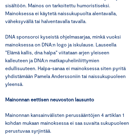
sisältöön. Mainos on tarkoitettu humoristiseksi.
Mainoksessa ei käytetä naissukupuolta alentavalla,
väheksyvällä tai halventavalla tavalla.
DNA sponsoroi kyseistä ohjelmasarjaa, minkä vuoksi
mainoksessa on DNA:n logo ja iskulause. Lauseella
”Elämä kallis, dna halpa” viitataan arjen yleiseen
kalleuteen ja DNA:n matkapuhelinliittymien
edullisuuteen. Halpa-sanaa ei mainoksessa siten pyritä
yhdistämään Pamela Anderssoniin tai naissukupuoleen
yleensä.
Mainonnan eettisen neuvoston lausunto
Mainonnan kansainvälisten perussääntöjen 4 artiklan 1
kohdan mukaan mainoksessa ei saa suvaita sukupuoleen
perustuvaa syrjintää.