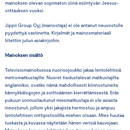
mainoksen olevan sopimaton siinä esiintyvän Jeesus-
viittauksen vuoksi.
Jippii Group Oyj (mainostaja) ei ole antanut neuvostolle
pyydettyä vastinetta. Kirjelmät ja mainosmateriaali
liitettiin jutun asiakirjoihin.
Mainoksen sisältö
Televisiomainoksessa nuorisojoukko jakaa lentolehtisiä
metromatkustajille. Nuoret tiedustelevat matkustajilta
englanniksi, ovatko nämä mahdollisesti kiinnostuneita
kännykkälogojen ja soittoäänien kierrättämisestä. Eräs
pukuun sonnustautunut miesmatkustaja ei ole asiasta
innostunut, jolloin yksi jakajista hermostuu ja ampuu
lentolehtisen niittipistoolilla miehen otsaan. Mies huutaa
tuskasta ja kuvassa näytetään hänen verisiä kasvojaan.