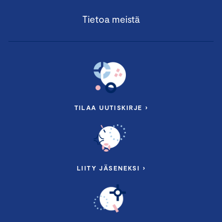
Tietoa meistä
TILAA UUTISKIRJE ›
LIITY JÄSENEKSI ›