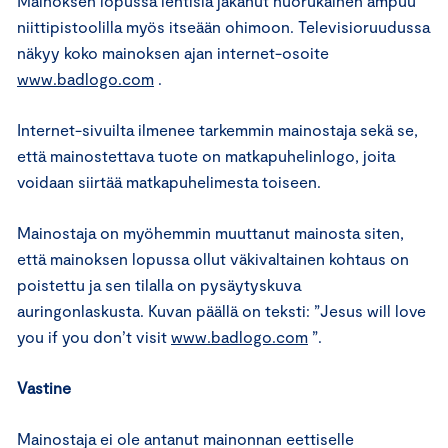
Mainoksen lopussa lehtisiä jakanut nuorukainen ampuu
niittipistoolilla myös itseään ohimoon. Televisioruudussa
näkyy koko mainoksen ajan internet-osoite
www.badlogo.com
.
Internet-sivuilta ilmenee tarkemmin mainostaja sekä se,
että mainostettava tuote on matkapuhelinlogo, joita
voidaan siirtää matkapuhelimesta toiseen.
Mainostaja on myöhemmin muuttanut mainosta siten,
että mainoksen lopussa ollut väkivaltainen kohtaus on
poistettu ja sen tilalla on pysäytyskuva
auringonlaskusta. Kuvan päällä on teksti: ”Jesus will love
you if you don’t visit
www.badlogo.com
”.
Vastine
Mainostaja ei ole antanut mainonnan eettiselle