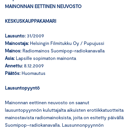
MAINONNAN EETTINEN NEUVOSTO
KESKUSKAUPPAKAMARI
Lausunto:
31/2009
Mainostaja:
Helsingin Filmitukku Oy / Pupujussi
Mainos:
Radiomainos Suomipop-radiokanavalla
Asia:
Lapsille sopimaton mainonta
Annettu:
8.12.2009
Päätös:
Huomautus
Lausuntopyyntö
Mainonnan eettinen neuvosto on saanut
lausuntopyynnön kuluttajalta aikuisten erotiikkatuotteita
mainostavista radiomainoksista, joita on esitetty päivällä
Suomipop–radiokanavalla. Lausunnonpyynnön