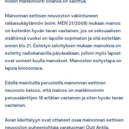
niiden markkinointi sinänsä on sallittua.
Mainonnan eettisen neuvoston vakiintuneen
ratkaisukäytännön (esim. MEN 21/2008) mukaan mainos
on kuitenkin hyvän tavan vastainen, jos se seksuaalisen
sisältönsä vuoksi on lapsille sopimaton ja sitä esitetään
ennen klo 21. Esitetyn selvityksen mukaan mainoksia on
esitetty radiokanavilla päiväsaikaan, jolloin myös lapset
ovat voineet kuulla mainokset. Mainosten esitystapa on
lapsia kiinnostava.
Edellä mainituilla perusteilla mainonnan eettinen
neuvosto katsoo, että mainos on markkinoinnin
perussääntöjen 18 artiklan vastainen ja siten hyvän tavan
vastainen.
Asian käsittelyyn ovat ottaneet osaa mainonnan eettisen
neuvoston puheenjohtaja varatuomari Outi Antila,