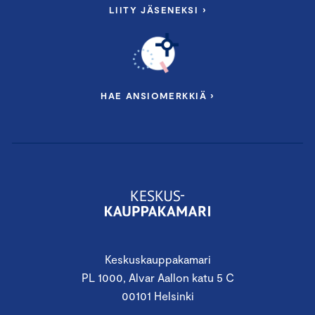
LIITY JÄSENEKSI ›
HAE ANSIOMERKKIÄ ›
Keskuskauppakamari
PL 1000, Alvar Aallon katu 5 C
00101 Helsinki