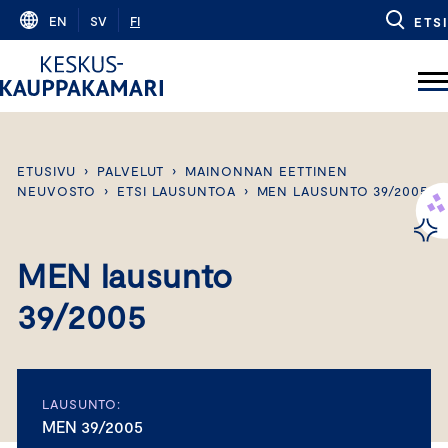
Skip
EN
SV
FI
ETSI
to
content
ETUSIVU
›
PALVELUT
›
MAINONNAN EETTINEN
NEUVOSTO
›
ETSI LAUSUNTOA
›
MEN LAUSUNTO 39/2005
MEN lausunto
39/2005
LAUSUNTO:
MEN 39/2005