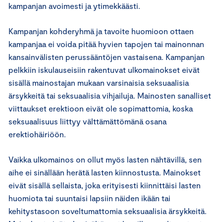
kampanjan avoimesti ja ytimekkäästi.
Kampanjan kohderyhmä ja tavoite huomioon ottaen
kampanjaa ei voida pitää hyvien tapojen tai mainonnan
kansainvälisten perussääntöjen vastaisena. Kampanjan
pelkkiin iskulauseisiin rakentuvat ulkomainokset eivät
sisällä mainostajan mukaan varsinaisia seksuaalisia
ärsykkeitä tai seksuaalisia vihjailuja. Mainosten sanalliset
viittaukset erektioon eivät ole sopimattomia, koska
seksuaalisuus liittyy välttämättömänä osana
erektiohäiriöön.
Vaikka ulkomainos on ollut myös lasten nähtävillä, sen
aihe ei sinällään herätä lasten kiinnostusta. Mainokset
eivät sisällä sellaista, joka erityisesti kiinnittäisi lasten
huomiota tai suuntaisi lapsiin näiden ikään tai
kehitystasoon soveltumattomia seksuaalisia ärsykkeitä.