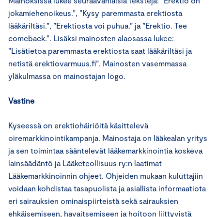
Mainoksissa lukee seuraavanlaisia tekstejä: ”Erektio on
jokamiehenoikeus.”, ”Kysy paremmasta erektiosta
lääkäriltäsi.”, ”Erektiosta voi puhua.” ja ”Erektio. Tee
comeback.”. Lisäksi mainosten alaosassa lukee:
”Lisätietoa paremmasta erektiosta saat lääkäriltäsi ja
netistä erektiovarmuus.fi”. Mainosten vasemmassa
yläkulmassa on mainostajan logo.
Vastine
Kyseessä on erektiohäiriöitä käsittelevä
oiremarkkinointikampanja. Mainostaja on lääkealan yritys
ja sen toimintaa sääntelevät lääkemarkkinointia koskeva
lainsäädäntö ja Lääketeollisuus ry:n laatimat
Lääkemarkkinoinnin ohjeet. Ohjeiden mukaan kuluttajiin
voidaan kohdistaa tasapuolista ja asiallista informaatiota
eri sairauksien ominaispiirteistä sekä sairauksien
ehkäisemiseen, havaitsemiseen ja hoitoon liittyvistä