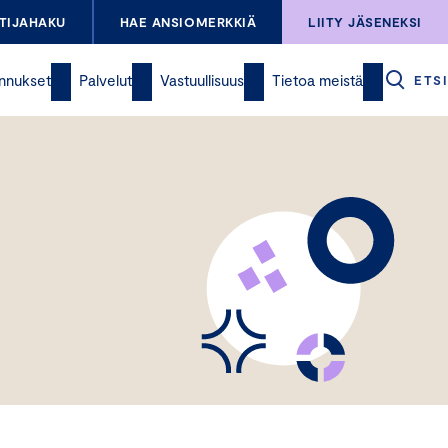
TIJAHAKU
HAE ANSIOMERKKIÄ
LIITY JÄSENEKSI
nnukset
Palvelut
Vastuullisuus
Tietoa meistä
ETSI