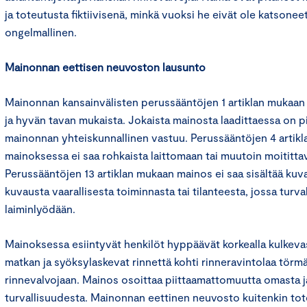
ja toteutusta fiktiivisenä, minkä vuoksi he eivät ole katsone
ongelmallinen.
Mainonnan eettisen neuvoston lausunto
Mainonnan kansainvälisten perussääntöjen 1 artiklan mukaan
ja hyvän tavan mukaista. Jokaista mainosta laadittaessa on 
mainonnan yhteiskunnallinen vastuu. Perussääntöjen 4 artik
mainoksessa ei saa rohkaista laittomaan tai muutoin moititt
Perussääntöjen 13 artiklan mukaan mainos ei saa sisältää kuval
kuvausta vaarallisesta toiminnasta tai tilanteesta, jossa turval
laiminlyödään.
Mainoksessa esiintyvät henkilöt hyppäävät korkealla kulkevas
matkan ja syöksylaskevat rinnettä kohti rinneravintolaa törm
rinnevalvojaan. Mainos osoittaa piittaamattomuutta omasta 
turvallisuudesta. Mainonnan eettinen neuvosto kuitenkin tot