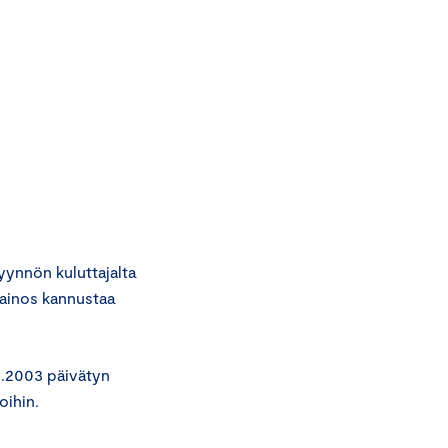
ynnön kuluttajalta
mainos kannustaa
2.2003 päivätyn
oihin.