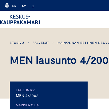
Skip
EN
SV
FI
to
content
ETUSIVU
›
PALVELUT
›
MAINONNAN EETTINEN NEUV
MEN lausunto 4/200
LAUSUNTO:
MEN 4/2003
MARKKINOIJA: