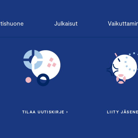
tishuone
Julkaisut
Vaikuttami
TILAA UUTISKIRJE ›
LIITY JÄSENE