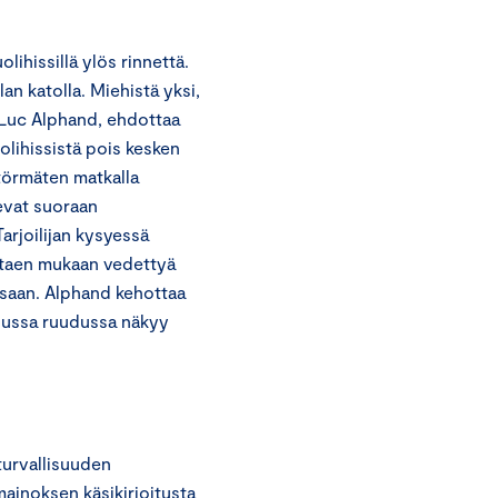
ihissillä ylös rinnettä.
n katolla. Miehistä yksi,
 Luc Alphand, ehdottaa
olihissistä pois kesken
 törmäten matkalla
evat suoraan
arjoilijan kysyessä
ittaen mukaan vedettyä
assaan. Alphand kehottaa
opussa ruudussa näkyy
turvallisuuden
mainoksen käsikirjoitusta