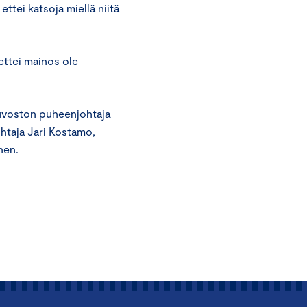
 ettei katsoja miellä niitä
ettei mainos ole
euvoston puheenjohtaja
ohtaja Jari Kostamo,
nen.