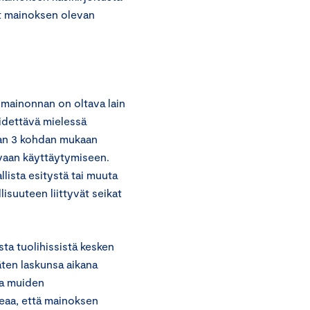
et mainoksen olevan
 mainonnan on oltava lain
pidettävä mielessä
lan 3 kohdan mukaan
avaan käyttäytymiseen.
lista esitystä tai muuta
lisuuteen liittyvät seikat
ta tuolihissistä kesken
äten laskunsa aikana
ja muiden
eaa, että mainoksen