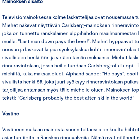
Mainoksen sisältö
Televisiomainoksessa kolme laskettelijaa ovat nousemassa tuol
Miehet näkevät näyttävän Carlsberg-mainoksen rinneravintola
joka on tunnettu ranskalainen alppihiihdon maailmanmestari
muille: ”Last man down pays the beer!”. Miehet hyppäävät tu
nousun ja laskevat kilpaa syöksylaskua kohti rinneravintolaa
sivulliseen henkilöön ja vetäen tämän mukaansa. Miehet lask
rinneravintolaan, jossa heille tuodaan Carlsberg-oluttuopit. T
miehiltä, kuka maksaa oluet, Alphand sanoo: ”He pays”, oso
sivullista henkilöä, joka juuri syöksyy rinneravintolaan pulk
tarjoilijaa antamaan myös tälle miehelle oluen. Mainoksen l
teksti: ”Carlsberg probably the best after-ski in the world”.
Vastine
Vastineen mukaan mainosta suunniteltaessa on kuultu hiihto
asiantuntijoita ja Ranskan rinnevalvojia. Nämä ovat pitäneet 