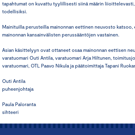
tapahtumat on kuvattu tyylillisesti siinä määrin liioittelevasti,
todellisiksi.
Mainituilla perusteilla mainonnan eettinen neuvosto katsoo, 
mainonnan kansainvälisten perussääntöjen vastainen.
Asian käsittelyyn ovat ottaneet osaa mainonnan eettisen n
varatuomari Outi Antila, varatuomari Arja Hiltunen, toimitusj
varatuomari, OTL Paavo Nikula ja päätoimittaja Tapani Ruoka
Outi Antila
puheenjohtaja
Paula Paloranta
sihteeri