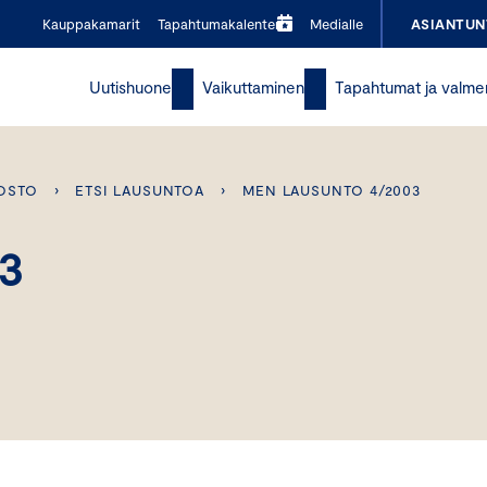
Kauppakamarit
Tapahtumakalenteri
Medialle
ASIANTUN
Uutishuone
Vaikuttaminen
Tapahtumat ja valme
OSTO
›
ETSI LAUSUNTOA
›
MEN LAUSUNTO 4/2003
3