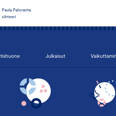
Paula Paloranta
sihteeri
tishuone
Julkaisut
Vaikuttami