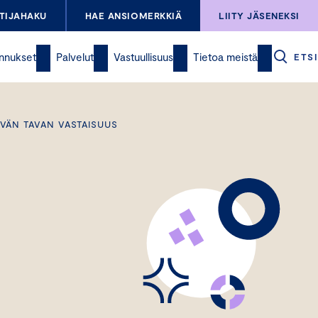
TIJAHAKU
HAE ANSIOMERKKIÄ
LIITY JÄSENEKSI
nnukset
Palvelut
Vastuullisuus
Tietoa meistä
ETSI
VÄN TAVAN VASTAISUUS