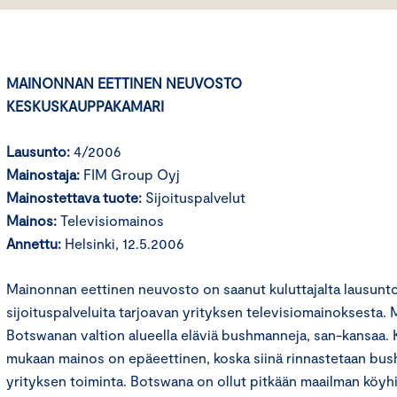
MAINONNAN EETTINEN NEUVOSTO
KESKUSKAUPPAKAMARI
Lausunto:
4/2006
Mainostaja:
FIM Group Oyj
Mainostettava tuote:
Sijoituspalvelut
Mainos:
Televisiomainos
Annettu:
Helsinki, 12.5.2006
Mainonnan eettinen neuvosto on saanut kuluttajalta lausun
sijoituspalveluita tarjoavan yrityksen televisiomainoksesta
Botswanan valtion alueella eläviä bushmanneja, san-kansaa. 
mukaan mainos on epäeettinen, koska siinä rinnastetaan bus
yrityksen toiminta. Botswana on ollut pitkään maailman köyh