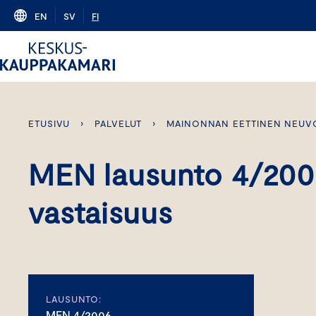
Skip
EN
SV
FI
to
content
ETUSIVU
›
PALVELUT
›
MAINONNAN EETTINEN NEUV
MEN lausunto 4/200
vastaisuus
LAUSUNTO:
MEN 4/2006