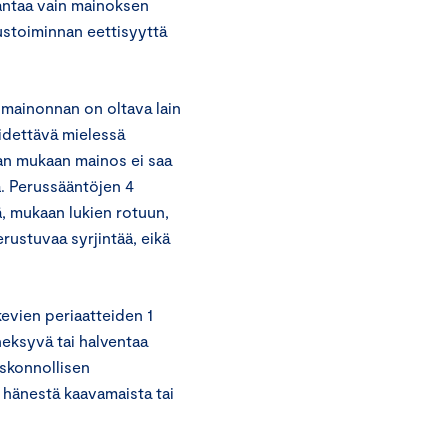
antaa vain mainoksen
ustoiminnan eettisyyttä
 mainonnan on oltava lain
pidettävä mielessä
lan mukaan mainos ei saa
ä. Perussääntöjen 4
ä, mukaan lukien rotuun,
rustuvaa syrjintää, eikä
evien periaatteiden 1
heksyvä tai halventaa
uskonnollisen
 hänestä kaavamaista tai