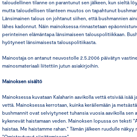
taloudellinen tilanne on parantunut sen jälkeen, kun sieltä lö
mutta taloudellisen tilanteen muutos on tapahtunut bushman
Länsimainen talous on johtanut siihen, että bushmannien ainu
lähes kadonnut. Näin mainoksessa rinnastetaan epäonnistu
perinteinen elämäntapa länsimaiseen talouspolitiikkaan. Bus
hyötyneet länsimaisesta talouspolitiikasta.
Mainostaja on antanut neuvostolle 2.5.2006 päivätyn vastinee
mainosmateriaali liitettiin jutun asiakirjoihin.
Mainoksen sisältö
Mainoksessa kuvataan Kalaharin aavikolla vettä etsivää isää j
vettä. Mainoksessa kerrotaan, kuinka keräilemään ja metsäst
bushmannit ovat selviytyneet tuhansia vuosia aavikolla sen a
kykenevät haistamaan veden. Mainoksen lopussa on teksti ”A
haistaa. Me haistamme rahan.” Tämän jälkeen ruudulle näkyy m
”Omistautunut sijoittamiseen”.