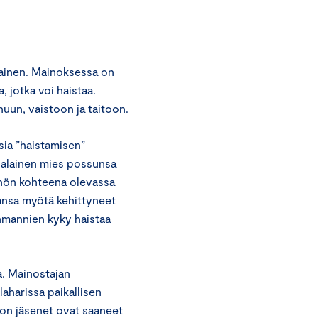
tainen. Mainoksessa on
 jotka voi haistaa.
uun, vaistoon ja taitoon.
isia ”haistamisen”
ialainen mies possunsa
nnön kohteena olevassa
ansa myötä kehittyneet
hmannien kyky haistaa
a. Mainostajan
aharissa paikallisen
n jäsenet ovat saaneet