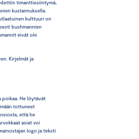
ydettiin timanttiesiintymä,
nien kustannuksella.
tlaatuinen kulttuuri on
neesti bushmannien
hmannit eivät ole
n. Kirjelmät ja
a poikaa. He löytävät
ämään tottuneet
nsiosta, että he
rvokkaat asiat voi
ainostajan logo ja teksti