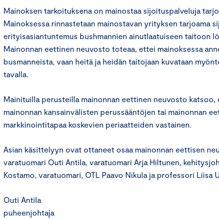
Mainoksen tarkoituksena on mainostaa sijoituspalveluja tarjo
Mainoksessa rinnastetaan mainostavan yrityksen tarjoama si
erityisasiantuntemus bushmannien ainutlaatuiseen taitoon löy
Mainonnan eettinen neuvosto toteaa, ettei mainoksessa ann
busmanneista, vaan heitä ja heidän taitojaan kuvataan myöntei
tavalla.
Mainituilla perusteilla mainonnan eettinen neuvosto katsoo, 
mainonnan kansainvälisten perussääntöjen tai mainonnan ee
markkinointitapaa koskevien periaatteiden vastainen.
Asian käsittelyyn ovat ottaneet osaa mainonnan eettisen n
varatuomari Outi Antila, varatuomari Arja Hiltunen, kehitysjoht
Kostamo, varatuomari, OTL Paavo Nikula ja professori Liisa U
Outi Antila
puheenjohtaja