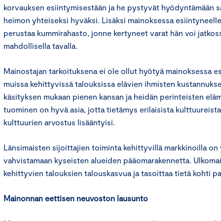
korvauksen esiintymisestään ja he pystyvät hyödyntämään s
heimon yhteiseksi hyväksi. Lisäksi mainoksessa esiintyneelle
perustaa kummirahasto, jonne kertyneet varat hän voi jatkos
mahdollisella tavalla.
Mainostajan tarkoituksena ei ole ollut hyötyä mainoksessa e
muissa kehittyvissä talouksissa elävien ihmisten kustannukse
käsityksen mukaan pienen kansan ja heidän perinteisten eläm
tuominen on hyvä asia, jotta tietämys erilaisista kulttuureista
kulttuurien arvostus lisääntyisi.
Länsimaisten sijoittajien toiminta kehittyvillä markkinoilla on
vahvistamaan kyseisten alueiden pääomarakennetta. Ulkoma
kehittyvien talouksien talouskasvua ja tasoittaa tietä kohti 
Mainonnan eettisen neuvoston lausunto