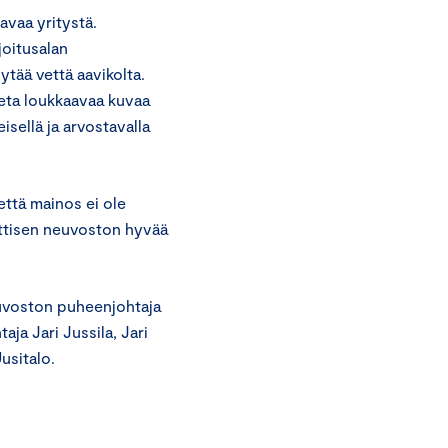
avaa yritystä.
joitusalan
tää vettä aavikolta.
eta loukkaavaa kuvaa
sellä ja arvostavalla
että mainos ei ole
ttisen neuvoston hyvää
euvoston puheenjohtaja
aja Jari Jussila, Jari
usitalo.