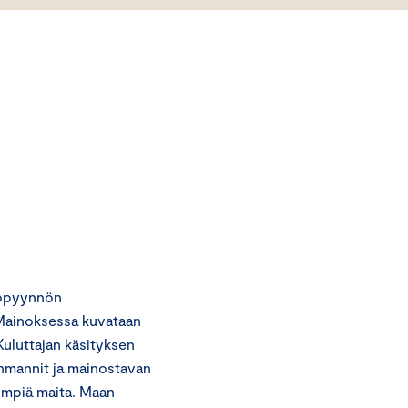
topyynnön
. Mainoksessa kuvataan
Kuluttajan käsityksen
hmannit ja mainostavan
impiä maita. Maan