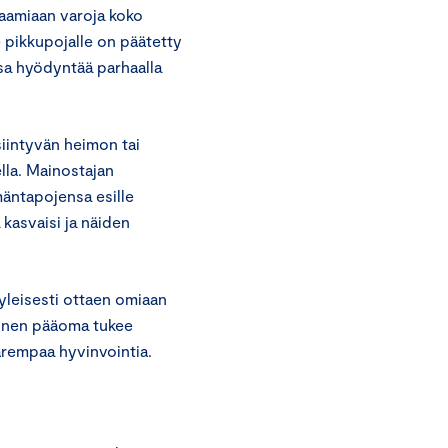
aamiaan varoja koko
 pikkupojalle on päätetty
sa hyödyntää parhaalla
siintyvän heimon tai
lla. Mainostajan
äntapojensa esille
 kasvaisi ja näiden
 yleisesti ottaen omiaan
inen pääoma tukee
parempaa hyvinvointia.