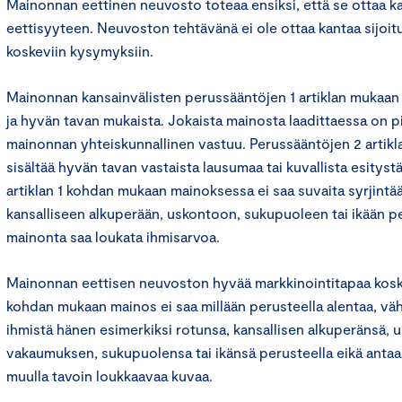
Mainonnan eettinen neuvosto toteaa ensiksi, että se ottaa k
eettisyyteen. Neuvoston tehtävänä ei ole ottaa kantaa sijoit
koskeviin kysymyksiin.
Mainonnan kansainvälisten perussääntöjen 1 artiklan mukaan
ja hyvän tavan mukaista. Jokaista mainosta laadittaessa on 
mainonnan yhteiskunnallinen vastuu. Perussääntöjen 2 artik
sisältää hyvän tavan vastaista lausumaa tai kuvallista esityst
artiklan 1 kohdan mukaan mainoksessa ei saa suvaita syrjintä
kansalliseen alkuperään, uskontoon, sukupuoleen tai ikään pe
mainonta saa loukata ihmisarvoa.
Mainonnan eettisen neuvoston hyvää markkinointitapaa kosk
kohdan mukaan mainos ei saa millään perusteella alentaa, vä
ihmistä hänen esimerkiksi rotunsa, kansallisen alkuperänsä, 
vakaumuksen, sukupuolensa tai ikänsä perusteella eikä antaa
muulla tavoin loukkaavaa kuvaa.