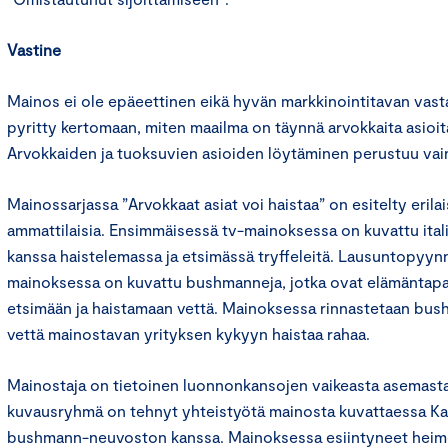
Vastine
Mainos ei ole epäeettinen eikä hyvän markkinointitavan vas
pyritty kertomaan, miten maailma on täynnä arvokkaita asioita,
Arvokkaiden ja tuoksuvien asioiden löytäminen perustuu vain
Mainossarjassa ”Arvokkaat asiat voi haistaa” on esitelty erila
ammattilaisia. Ensimmäisessä tv-mainoksessa on kuvattu ital
kanssa haistelemassa ja etsimässä tryffeleitä. Lausuntopyy
mainoksessa on kuvattu bushmanneja, jotka ovat elämäntap
etsimään ja haistamaan vettä. Mainoksessa rinnastetaan bus
vettä mainostavan yrityksen kykyyn haistaa rahaa.
Mainostaja on tietoinen luonnonkansojen vaikeasta asemast
kuvausryhmä on tehnyt yhteistyötä mainosta kuvattaessa Kal
bushmann-neuvoston kanssa. Mainoksessa esiintyneet heimo