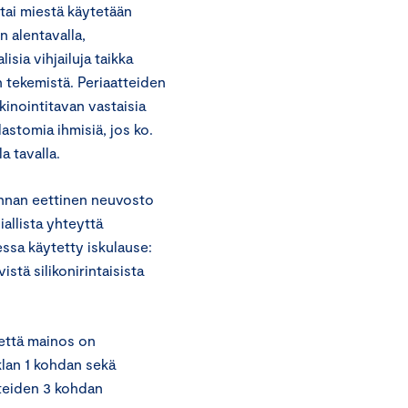
 tai miestä käytetään
n alentavalla,
isia vihjailuja taikka
n tekemistä. Periaatteiden
inointitavan vastaisia
astomia ihmisiä, jos ko.
a tavalla.
nnan eettinen neuvosto
iallista yhteyttä
ssa käytetty iskulause:
stä silikonirintaisista
 että mainos on
klan 1 kohdan sekä
teiden 3 kohdan