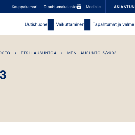
Kauppakamarit
Tapahtumakalenteri
Medialle
ASIANTUN
Uutishuone
Vaikuttaminen
Tapahtumat ja valme
OSTO
›
ETSI LAUSUNTOA
›
MEN LAUSUNTO 5/2003
3