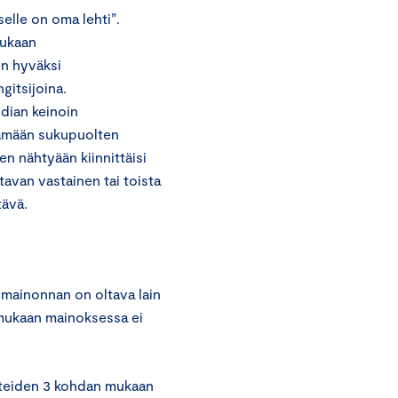
elle on oma lehti”.
mukaan
en hyväksi
gitsijoina.
dian keinoin
tämään sukupuolten
en nähtyään kiinnittäisi
avan vastainen tai toista
tävä.
 mainonnan on oltava lain
 mukaan mainoksessa ei
tteiden 3 kohdan mukaan