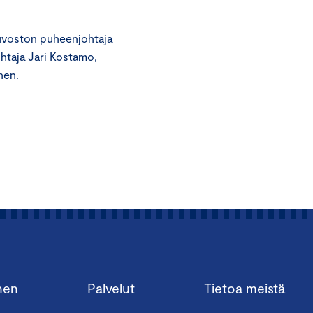
euvoston puheenjohtaja
ohtaja Jari Kostamo,
nen.
nen
Palvelut
Tietoa meistä