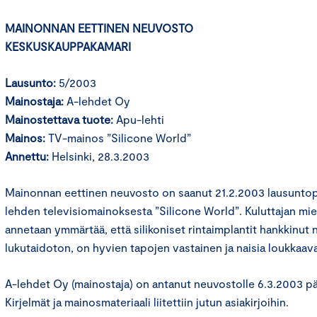
MAINONNAN EETTINEN NEUVOSTO
KESKUSKAUPPAKAMARI
Lausunto:
5/2003
Mainostaja:
A-lehdet Oy
Mainostettava tuote:
Apu-lehti
Mainos:
TV-mainos ”Silicone World”
Annettu:
Helsinki, 28.3.2003
Mainonnan eettinen neuvosto on saanut 21.2.2003 lausuntop
lehden televisiomainoksesta ”Silicone World”. Kuluttajan mie
annetaan ymmärtää, että silikoniset rintaimplantit hankkinut 
lukutaidoton, on hyvien tapojen vastainen ja naisia loukkaava
A-lehdet Oy (mainostaja) on antanut neuvostolle 6.3.2003 pä
Kirjelmät ja mainosmateriaali liitettiin jutun asiakirjoihin.