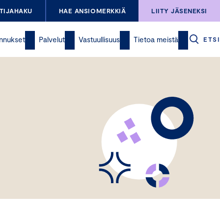
TIJAHAKU
HAE ANSIOMERKKIÄ
LIITY JÄSENEKSI
nnukset
Palvelut
Vastuullisuus
Tietoa meistä
ETSI