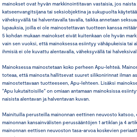
mainokset ovat hyvän markkinointitavan vastaisia, jos naista
katseenvangitsijana tai seksiobjektina ja sukupuolta käytetää
väheksyvällä tai halventavalla tavalla, taikka annetaan seksuaal
lupauksia, joilla ei ole mainostettavan tuotteen kanssa mitää
5 kohdan mukaan mainokset eivät kuitenkaan ole hyvän markk
vain sen vuoksi, että mainoksessa esiintyy vähäpukeisia tai al
ihmisiä ei ole kuvattu alentavalla, väheksyvällä tai halveksivall
Mainoksessa mainostetaan koko perheen Apu-lehteä. Maino
toteaa, että mainosta hallitsevat suuret silikonirinnat ilman as
mainostettavaan tuotteeseen, Apu-lehteen. Lisäksi mainokse
”Apu lukutaitoisille” on omiaan antamaan mainoksissa esiintyvi
naisista alentavan ja halventavan kuvan.
Mainituilla perusteilla mainonnan eettinen neuvosto katsoo,
mainonnan kansainvälisten perussääntöjen 1 artiklan ja 4 arti
mainonnan eettisen neuvoston tasa-arvoa koskevien periaat