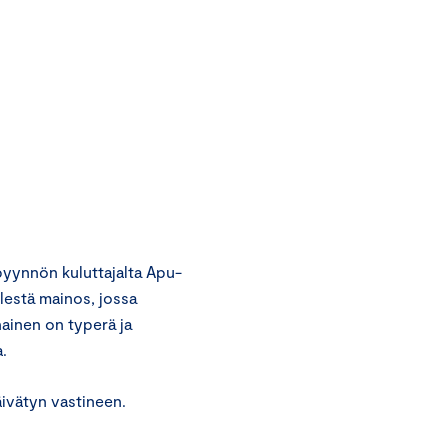
yynnön kuluttajalta Apu-
lestä mainos, jossa
nainen on typerä ja
.
ivätyn vastineen.