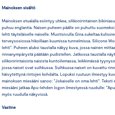
Mainoksen sisältö
Mainoksen etualalla esiintyy uhkea, silikonirintainen bikinias
puhuu englantia. Naisen puheen päälle on puhuttu suomeksi:
lehti täyteläiselle naiselle. Muotisivulla Gina sukeltaa kulissie
terveysosiossa hikoillaan kuumissa tunnelmissa. Silicone Wo
lehti”. Puheen aluksi taustalla näkyy kuva, jossa nainen mitta
rinnanympärystä päätään pudistellen. Jatkossa taustalla näyt
silikonirintaisista naisista kuntoilemassa, leikkimässä tyynys
jossa naiset ovat suihkussa. Suihkussa naiset on kuvattu rin
häivytettynä rintojen kohdalta. Lopuksi ruutuun ilmestyy kuvi
mainoksen miesääni sanoo: ”Jokaiselle on oma lehti”. Teksti 
miesääni jatkaa Apu-lehden logon ilmestyessä ruudulle: ”Apu l
myös ruudulla näkyvissä.
Vastine