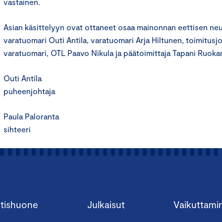
vastainen.
Asian käsittelyyn ovat ottaneet osaa mainonnan eettisen n
varatuomari Outi Antila, varatuomari Arja Hiltunen, toimitusj
varatuomari, OTL Paavo Nikula ja päätoimittaja Tapani Ruoka
Outi Antila
puheenjohtaja
Paula Paloranta
sihteeri
tishuone
Julkaisut
Vaikuttami