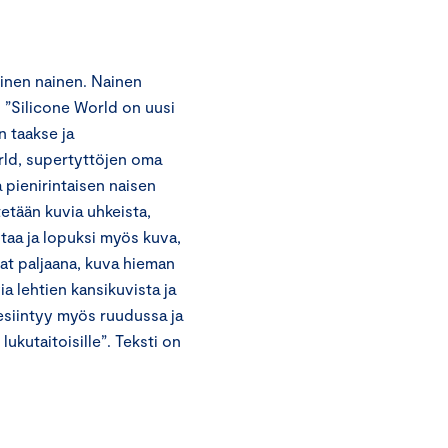
uinen nainen. Nainen
 ”Silicone World on uusi
n taakse ja
rld, supertyttöjen oma
a pienirintaisen naisen
etään kuvia uhkeista,
otaa ja lopuksi myös kuva,
nat paljaana, kuva hieman
a lehtien kansikuvista ja
esiintyy myös ruudussa ja
ukutaitoisille”. Teksti on