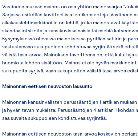
Vastineen mukaan mainos on osa yhtiön mainossarjaa ”Jokais
Sarjassa esitetään kuvitteellisia lehtikonsepteja. Vastineen 
aikakauslehtimarkkinoille on lehtiä, jotka mainostavat käyttä
skandaaliotsikoita ja kansikuvissa naisia tai miehiä katseenvan
Kysymyksessä olevassa mainoksessa pyritään satiirin ja paro
vastustamaan sukupuoleen kohdistuvaa syrjintää sekä edis
välistä tasa-arvoa. Mainoksen tavoitteena on, että kuluttaja s
huomiota lehden sisältöön. Mainos ei ole hyvän markkinointit
sukupuolta syrjivä, vaan sukupuolten välistä tasa-arvoa edis
Mainonnan eettisen neuvoston lausunto
Mainonnan kansainvälisten perussääntöjen 1 artiklan mukaan
ja hyvän tavan mukaista. Perussääntöjen 4 artiklan 1 kohdan
saa suvaita sukupuoleen kohdistuvaa syrjintää.
Mainonnan eettisen neuvoston tasa-arvoa koskevien periaa