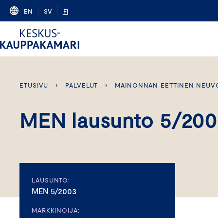
Skip
EN
SV
FI
to
content
ETUSIVU
›
PALVELUT
›
MAINONNAN EETTINEN NEUV
MEN lausunto 5/200
LAUSUNTO:
MEN 5/2003
MARKKINOIJA: