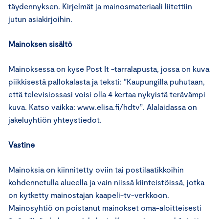
täydennyksen. Kirjelmät ja mainosmateriaali liitettiin
jutun asiakirjoihin.
Mainoksen sisältö
Mainoksessa on kyse Post It -tarralapusta, jossa on kuva
piikkisestä pallokalasta ja teksti: ”Kaupungilla puhutaan,
että televisiossasi voisi olla 4 kertaa nykyistä terävämpi
kuva. Katso vaikka: www.elisa.fi/hdtv”. Alalaidassa on
jakeluyhtiön yhteystiedot.
Vastine
Mainoksia on kiinnitetty oviin tai postilaatikkoihin
kohdennetulla alueella ja vain niissä kiinteistöissä, jotka
on kytketty mainostajan kaapeli-tv-verkkoon.
Mainosyhtiö on poistanut mainokset oma-aloitteisesti