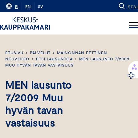
Skip
FI
EN
SV
ETSI
to
content
ETUSIVU
›
PALVELUT
›
MAINONNAN EETTINEN
NEUVOSTO
›
ETSI LAUSUNTOA
›
MEN LAUSUNTO 7/2009
MUU HYVÄN TAVAN VASTAISUUS
MEN lausunto
7/2009 Muu
hyvän tavan
vastaisuus