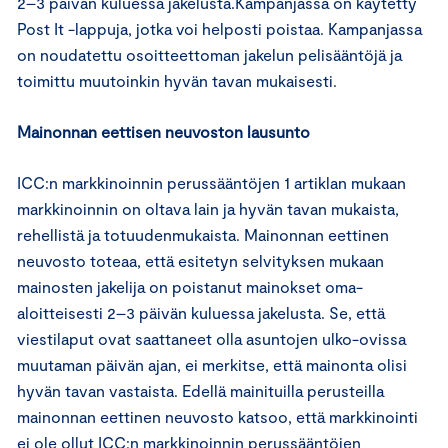
2–3 päivän kuluessa jakelusta.Kampanjassa on käytetty
Post It -lappuja, jotka voi helposti poistaa. Kampanjassa
on noudatettu osoitteettoman jakelun pelisääntöjä ja
toimittu muutoinkin hyvän tavan mukaisesti.
Mainonnan eettisen neuvoston lausunto
ICC:n markkinoinnin perussääntöjen 1 artiklan mukaan
markkinoinnin on oltava lain ja hyvän tavan mukaista,
rehellistä ja totuudenmukaista. Mainonnan eettinen
neuvosto toteaa, että esitetyn selvityksen mukaan
mainosten jakelija on poistanut mainokset oma-
aloitteisesti 2–3 päivän kuluessa jakelusta. Se, että
viestilaput ovat saattaneet olla asuntojen ulko-ovissa
muutaman päivän ajan, ei merkitse, että mainonta olisi
hyvän tavan vastaista. Edellä mainituilla perusteilla
mainonnan eettinen neuvosto katsoo, että markkinointi
ei ole ollut ICC:n markkinoinnin perussääntöjen