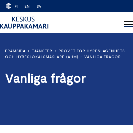
Skip
FI
EN
SV
to
content
FRAMSIDA
›
TJÄNSTER
›
PROVET FÖR HYRESLÄGENHETS-
OCH HYRESLOKALSMÄKLARE (AHM)
›
VANLIGA FRÅGOR
Vanliga frågor