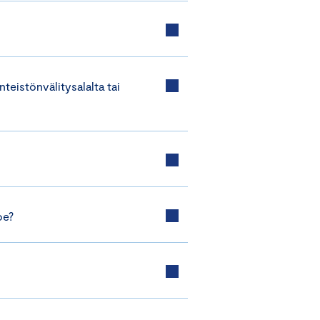
teistönvälitysalalta tai
oe?