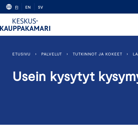
Skip
FI
EN
SV
to
content
ETUSIVU
›
PALVELUT
›
TUTKINNOT JA KOKEET
›
LA
Usein kysytyt kysym