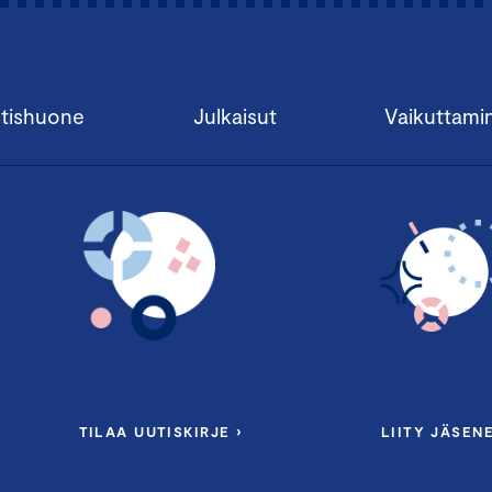
tishuone
Julkaisut
Vaikuttami
TILAA UUTISKIRJE ›
LIITY JÄSENE