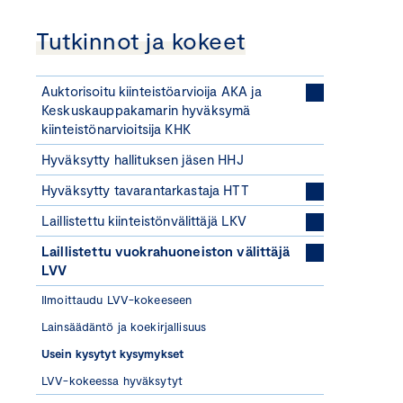
Tutkinnot ja kokeet
Auktorisoitu kiinteistöarvioija AKA ja
Keskuskauppakamarin hyväksymä
kiinteistönarvioitsija KHK
Hyväksytty hallituksen jäsen HHJ
Hyväksytty tavarantarkastaja HTT
Laillistettu kiinteistönvälittäjä LKV
Laillistettu vuokrahuoneiston välittäjä
LVV
Ilmoittaudu LVV-kokeeseen
Lainsäädäntö ja koekirjallisuus
Usein kysytyt kysymykset
LVV-kokeessa hyväksytyt