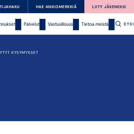
TIJAHAKU
HAE ANSIOMERKKIÄ
LIITY JÄSENEKSI
nnukset
Palvelut
Vastuullisuus
Tietoa meistä
ETSI
SYTYT KYSYMYKSET