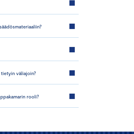
säädösmateriaaliin?
ietyin väliajoin?
ppakamarin rooli?