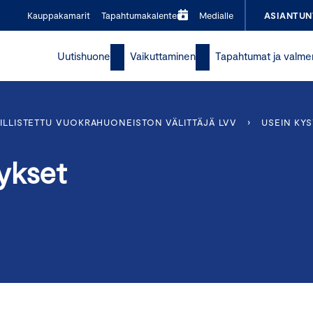
Kauppakamarit
Tapahtumakalenteri
Medialle
ASIANTUN
Uutishuone
Vaikuttaminen
Tapahtumat ja valme
ILLISTETTU VUOKRAHUONEISTON VÄLITTÄJÄ LVV
›
USEIN KY
ykset