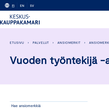
Skip
FI
EN
SV
to
content
ETUSIVU
›
PALVELUT
›
ANSIOMERKIT
›
ANSIOMERK
Vuoden työntekijä -
Hae ansiomerkkiä