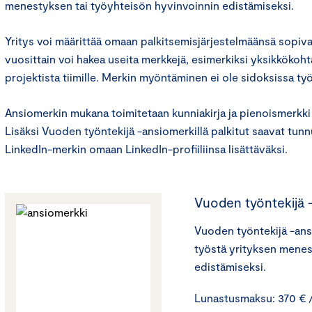
menestyksen tai työyhteisön hyvinvoinnin edistämiseksi.
Yritys voi määrittää omaan palkitsemisjärjestelmäänsä sopiv
vuosittain voi hakea useita merkkejä, esimerkiksi yksikkökoht
projektista tiimille. Merkin myöntäminen ei ole sidoksissa t
Ansiomerkin mukana toimitetaan kunniakirja ja pienoismerkki 
Lisäksi Vuoden työntekijä -ansiomerkillä palkitut saavat tunn
LinkedIn-merkin omaan LinkedIn-profiiliinsa lisättäväksi.
Vuoden työntekijä 
Vuoden työntekijä -an
työstä yrityksen menes
edistämiseksi.
Lunastusmaksu: 370 € /