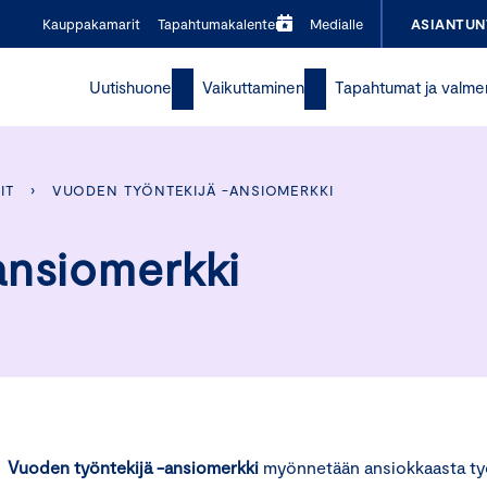
Kauppakamarit
Tapahtumakalenteri
Medialle
ASIANTUN
Uutishuone
Vaikuttaminen
Tapahtumat ja valme
IT
›
VUODEN TYÖNTEKIJÄ -ANSIOMERKKI
ansiomerkki
Vuoden työntekijä -ansiomerkki
myönnetään ansiokkaasta ty