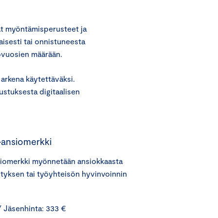
at myöntämisperusteet ja
aisesti tai onnistuneesta
yövuosien määrään.
arkena käytettäväksi.
ustuksesta digitaalisen
-ansiomerkki
siomerkki myönnetään ansiokkaasta
tyksen tai työyhteisön hyvinvoinnin
 Jäsenhinta: 333 €