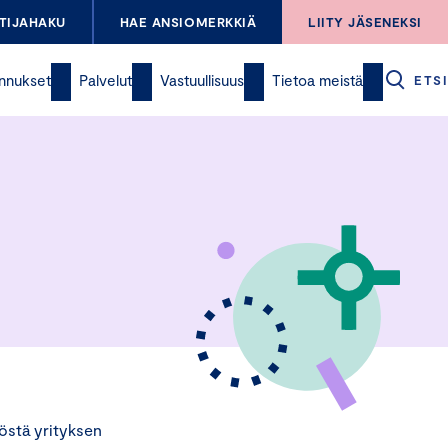
TIJAHAKU
HAE ANSIOMERKKIÄ
LIITY JÄSENEKSI
nnukset
Palvelut
Vastuullisuus
Tietoa meistä
ETSI
östä yrityksen