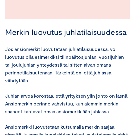
Merkin luovutus juhlatilaisuudessa
Jos ansiomerkit luovutetaan juhlatilaisuudessa, voi
luovutus olla esimerkiksi tilinpäätösjuhlan, vuosijuhlan
tai joulujuhlan yhteydessä tai sitten aivan omana
perinnetilaisuutenaan. Tärkeintä on, että juhlassa
viihdytään.
Juhlan arvoa korostaa, että yrityksen ylin johto on läsnä.
Ansiomerkin perinne vahvistuu, kun aiemmin merkin
saaneet kantavat omaa ansiomerkkiään juhlassa.
Ansiomerkki luovutetaan kutsumalla merkin saajaa
nimeltä, lukemalla kunniakirjan teksti, muistelemalla ehkä