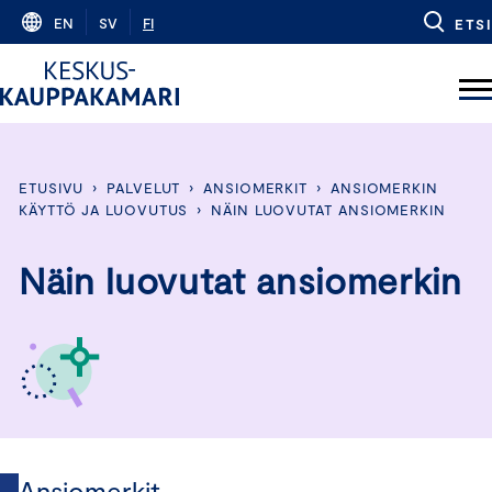
Skip
EN
SV
FI
ETSI
to
content
ETUSIVU
›
PALVELUT
›
ANSIOMERKIT
›
ANSIOMERKIN
KÄYTTÖ JA LUOVUTUS
›
NÄIN LUOVUTAT ANSIOMERKIN
Näin luovutat ansiomerkin
Ansiomerkit