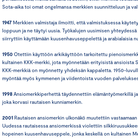
Sota-aika toi omat ongelmansa merkkien suunnitteluun ja va
1947
Merkkien valmistaja ilmoitti, että valmistuksessa käytety
loppuun ja ne täytyi uusia. Työkalujen uusimisen yhteydessä
siirryttiin käyttämään kuusenhavuseppelettä ja arabialaisia n
1950
Otettiin käyttöön arkikäyttöön tarkoitettu pienoismerkk
kultainen KKK-merkki, jota myönnetään erityisistä ansioista
KKK-merkkiä on myönnetty yhdeksän kappaletta. 1950-luvulla
myöntää myös kymmenen ja viidentoista vuoden palvelukses
1998
Ansiomerkkiperhettä täydennettiin elämäntyömerkillä ja r
joka korvasi rautaisen kunniamerkin.
2001
Rautaisen ansiomerkin ulkonäkö muutettiin vastaamaan 
Uudessa rautaisessa ansiomerkissä violettiin silkkiruusukkee
hopeinen kuusenhavuseppele, jonka keskellä on kultainen M