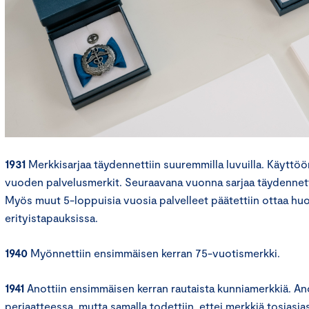
1931
Merkkisarjaa täydennettiin suuremmilla luvuilla. Käyttöön
vuoden palvelusmerkit. Seuraavana vuonna sarjaa täydennett
Myös muut 5-loppuisia vuosia palvelleet päätettiin ottaa h
erityistapauksissa.
1940
Myönnettiin ensimmäisen kerran 75-vuotismerkki.
1941
Anottiin ensimmäisen kerran rautaista kunniamerkkiä. A
periaatteessa, mutta samalla todettiin, ettei merkkiä tosiasia