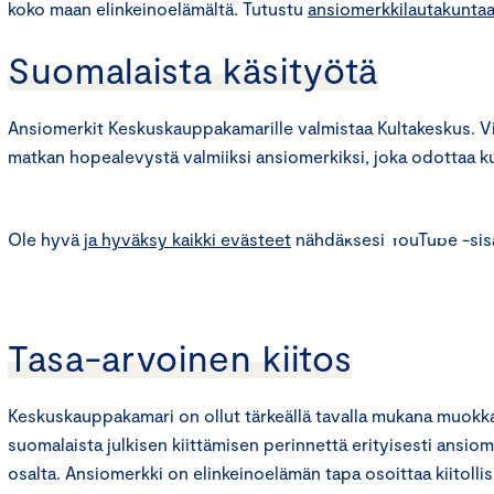
koko maan elinkeinoelämältä. Tutustu
ansiomerkkilautakunta
Suomalaista käsityötä
Ansiomerkit Keskuskauppakamarille valmistaa Kultakeskus. V
⋯
matkan hopealevystä valmiiksi ansiomerkiksi, joka odottaa k
Ole hyvä
ja hyväksy kaikki evästeet
nähdäksesi YouTube -sisä
Tasa-arvoinen kiitos
Keskuskauppakamari on ollut tärkeällä tavalla mukana muokk
suomalaista julkisen kiittämisen perinnettä erityisesti ansio
osalta. Ansiomerkki on elinkeinoelämän tapa osoittaa kiitollis