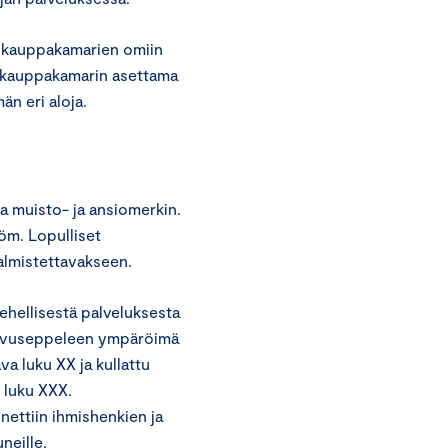
a kauppakamarien omiin
skauppakamarin asettama
än eri aloja.
 muisto- ja ansiomerkin.
öm. Lopulliset
 valmistettavakseen.
ehellisestä palveluksesta
havuseppeleen ympäröimä
va luku XX ja kullattu
 luku XXX.
ettiin ihmishenkien ja
neille.