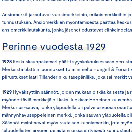
Ansiomerkit jakautuvat vuosimerkkeihin, erikoismerkkeihin j
tunnustuksiin. Ansiomerkkien myöntämisestä päättää Kesku
ansiomerkkilautakunta, jonka jäsenet edustavat elinkeinoeläm
Perinne vuodesta 1929
1928
Keskuskauppakamari päätti syyskokouksessaan perustaa
Merkeistä tilattiin luonnokset toiminimeltä Hongell & Forsstr
piirustukset laati Tillanderin kultasepänliike, joka sai merkit
1929
Hyväksyttiin säännöt, joiden mukaan pitkäaikaisesta ja r
myönnettäviä merkkejä oli kaksi luokkaa: Hopeinen kuusen
Merkurius-sauva, jonka yläpuolella oli palvelusvuosia osoitta
männynhavuseppeleinen merkki, jonka sauvan yläpuolella oli
Säännöt mainitsevat myös rautaisen kunniamerkin, jota myönn
taloudellisten arvojen pelastamisessa erityisesti kunnostautu