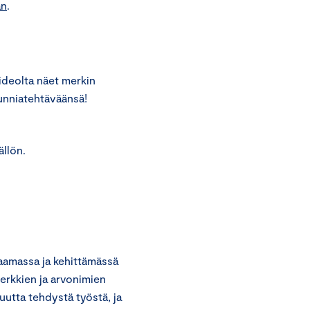
an
.
ideolta näet merkin
unniatehtäväänsä!
llön.
aamassa ja kehittämässä
merkkien ja arvonimien
uutta tehdystä työstä, ja