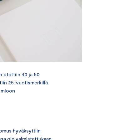
 otettiin 40 ja 50
iin 25-vuotismerkillä.
uomioon
nomus hyväksyttiin
ssa ole valmistettukaan.