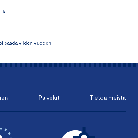
llä.
voi saada viiden vuoden
nen
Palvelut
Tietoa meistä