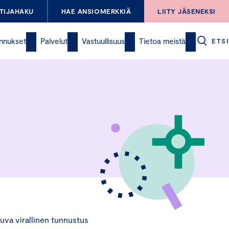
TIJAHAKU
HAE ANSIOMERKKIÄ
LIITY JÄSENEKSI
nnukset
Palvelut
Vastuullisuus
Tietoa meistä
ETSI
va virallinen tunnustus