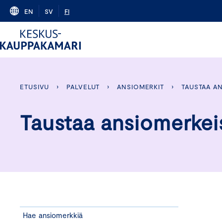
Skip
EN
SV
FI
to
content
ETUSIVU
›
PALVELUT
›
ANSIOMERKIT
›
TAUSTAA A
Taustaa ansiomerkei
Hae ansiomerkkiä