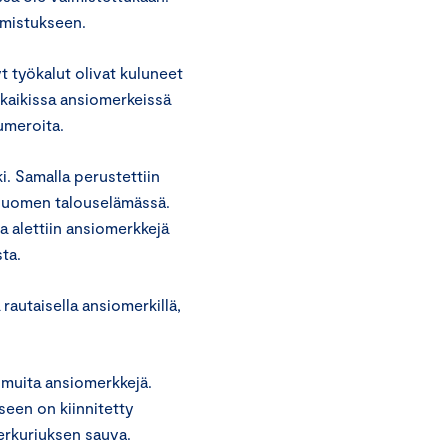
lmistukseen.
t työkalut olivat kuluneet
 kaikissa ansiomerkeissä
umeroita.
i. Samalla perustettiin
 Suomen talouselämässä.
 alettiin ansiomerkkejä
ta.
autaisella ansiomerkillä,
muita ansiomerkkejä.
seen on kiinnitetty
erkuriuksen sauva.