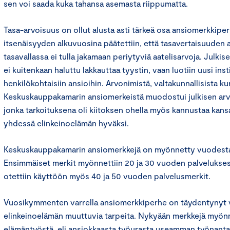
sen voi saada kuka tahansa asemasta riippumatta.
Tasa-arvoisuus on ollut alusta asti tärkeä osa ansiomerkkip
itsenäisyyden alkuvuosina päätettiin, että tasavertaisuuden 
tasavallassa ei tulla jakamaan periytyviä aatelisarvoja. Julk
ei kuitenkaan haluttu lakkauttaa tyystin, vaan luotiin uusi inst
henkilökohtaisiin ansioihin. Arvonimistä, valtakunnallisista k
Keskuskauppakamarin ansiomerkeistä muodostui julkisen ar
jonka tarkoituksena oli kiitoksen ohella myös kannustaa kans
yhdessä elinkeinoelämän hyväksi.
Keskuskauppakamarin ansiomerkkejä on myönnetty vuodesta 
Ensimmäiset merkit myönnettiin 20 ja 30 vuoden palvelukses
otettiin käyttöön myös 40 ja 50 vuoden palvelusmerkit.
Vuosikymmenten varrella ansiomerkkiperhe on täydentynyt
elinkeinoelämän muuttuvia tarpeita. Nykyään merkkejä myö
elämäntyöstä, eli ansiokkaasta työurasta useamman työnanta