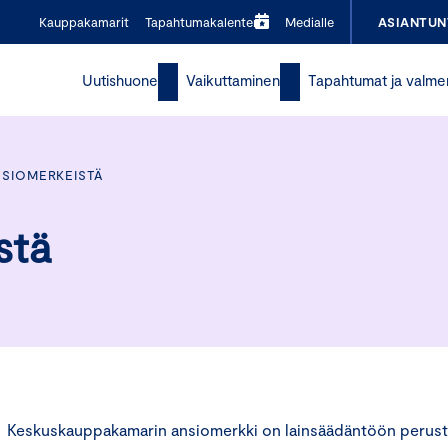
Kauppakamarit
Tapahtumakalenteri
Medialle
ASIANTUN
Uutishuone
Vaikuttaminen
Tapahtumat ja valme
NSIOMERKEISTÄ
stä
Keskuskauppakamarin ansiomerkki on lainsäädäntöön perustu