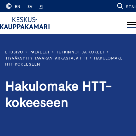
Skip
EN
SV
FI
ETSI
to
content
ETUSIVU
›
PALVELUT
›
TUTKINNOT JA KOKEET
›
HYVÄKSYTTY TAVARANTARKASTAJA HTT
›
HAKULOMAKE
HTT-KOKEESEEN
Hakulomake HTT-
kokeeseen