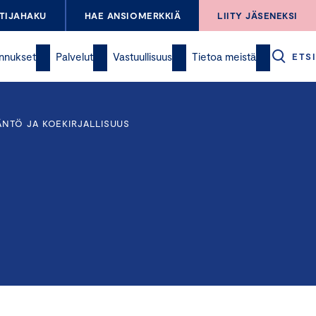
TIJAHAKU
HAE ANSIOMERKKIÄ
LIITY JÄSENEKSI
nnukset
Palvelut
Vastuullisuus
Tietoa meistä
ETSI
ÄNTÖ JA KOEKIRJALLISUUS