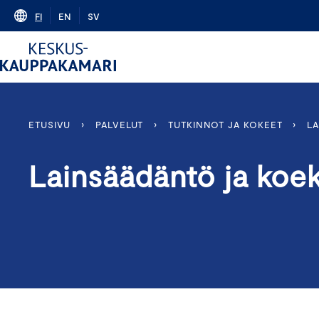
Skip
FI
EN
SV
to
content
ETUSIVU
›
PALVELUT
›
TUTKINNOT JA KOKEET
›
LA
Lainsäädäntö ja koeki