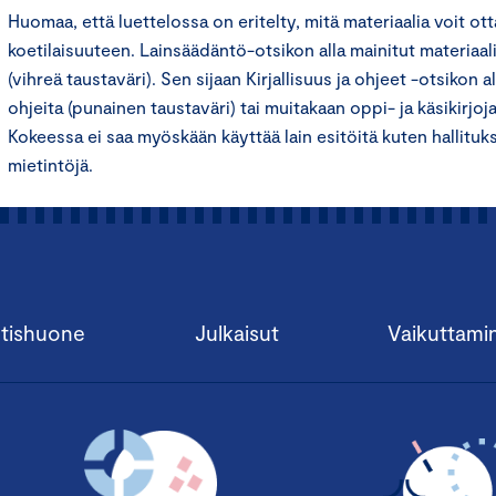
Huomaa, että luettelossa on eritelty, mitä materiaalia voit o
koetilaisuuteen. Lainsäädäntö-otsikon alla mainitut materiaali
(vihreä taustaväri). Sen sijaan Kirjallisuus ja ohjeet -otsikon al
ohjeita (punainen taustaväri) tai muitakaan oppi- ja käsikirjoj
Kokeessa ei saa myöskään käyttää lain esitöitä kuten hallituks
mietintöjä.
tishuone
Julkaisut
Vaikuttami