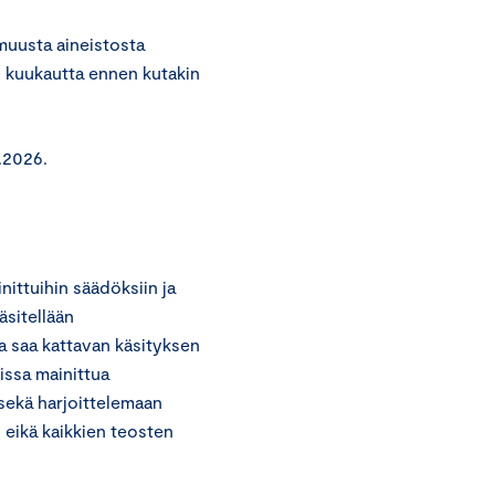
 muusta aineistosta
i kuukautta ennen kutakin
6.2026.
ttuihin säädöksiin ja
äsitellään
la saa kattavan käsityksen
issa mainittua
 sekä harjoittelemaan
n eikä kaikkien teosten