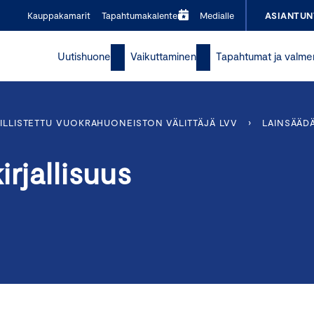
Kauppakamarit
Tapahtumakalenteri
Medialle
ASIANTUN
Uutishuone
Vaikuttaminen
Tapahtumat ja valme
ILLISTETTU VUOKRAHUONEISTON VÄLITTÄJÄ LVV
›
LAINSÄÄD
rjallisuus