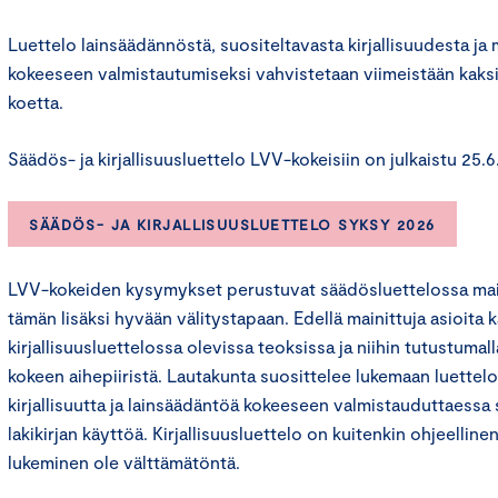
Luettelo lainsäädännöstä, suositeltavasta kirjallisuudesta ja
kokeeseen valmistautumiseksi vahvistetaan viimeistään kaks
koetta.
Säädös- ja kirjallisuusluettelo LVV-kokeisiin on julkaistu 25.
SÄÄDÖS- JA KIRJALLISUUSLUETTELO SYKSY 2026
LVV-kokeiden kysymykset perustuvat säädösluettelossa maini
tämän lisäksi hyvään välitystapaan. Edellä mainittuja asioita k
kirjallisuusluettelossa olevissa teoksissa ja niihin tutustumal
kokeen aihepiiristä. Lautakunta suosittelee lukemaan luettelo
kirjallisuutta ja lainsäädäntöä kokeeseen valmistauduttaessa
lakikirjan käyttöä. Kirjallisuusluettelo on kuitenkin ohjeelline
lukeminen ole välttämätöntä.