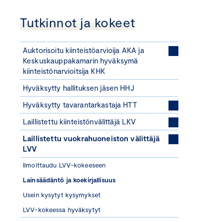
Tutkinnot ja kokeet
Auktorisoitu kiinteistöarvioija AKA ja
Keskuskauppakamarin hyväksymä
kiinteistönarvioitsija KHK
Hyväksytty hallituksen jäsen HHJ
Hyväksytty tavarantarkastaja HTT
Laillistettu kiinteistönvälittäjä LKV
Laillistettu vuokrahuoneiston välittäjä
LVV
Ilmoittaudu LVV-kokeeseen
Lainsäädäntö ja koekirjallisuus
Usein kysytyt kysymykset
LVV-kokeessa hyväksytyt