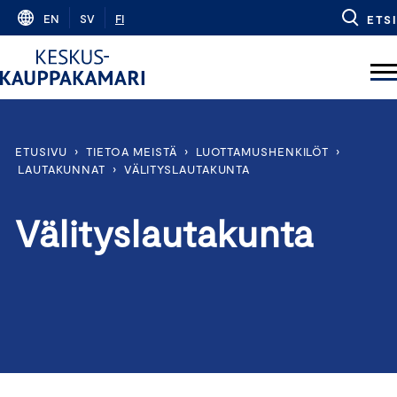
Skip
EN
SV
FI
ETSI
to
content
ETUSIVU
›
TIETOA MEISTÄ
›
LUOTTAMUSHENKILÖT
›
LAUTAKUNNAT
›
VÄLITYSLAUTAKUNTA
Välityslautakunta