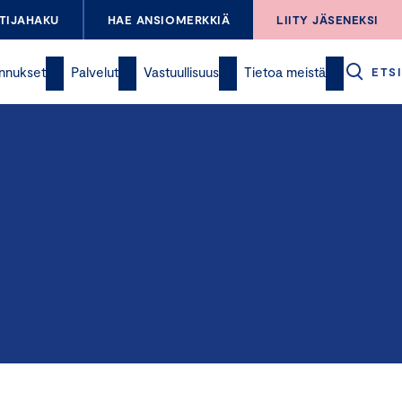
TIJAHAKU
HAE ANSIOMERKKIÄ
LIITY JÄSENEKSI
nnukset
Palvelut
Vastuullisuus
Tietoa meistä
ETSI