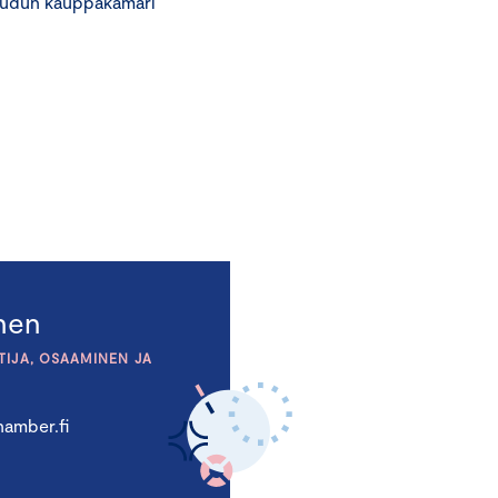
 seudun kauppakamari
inen
TIJA, OSAAMINEN JA
amber.fi