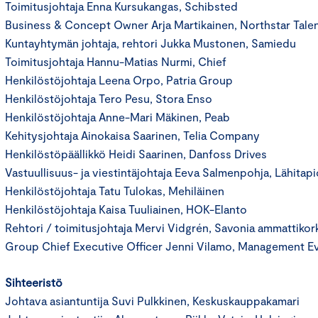
Toimitusjohtaja Enna Kursukangas, Schibsted
Business & Concept Owner Arja Martikainen, Northstar Talen
Kuntayhtymän johtaja, rehtori Jukka Mustonen, Samiedu
Toimitusjohtaja Hannu-Matias Nurmi, Chief
Henkilöstöjohtaja Leena Orpo, Patria Group
Henkilöstöjohtaja Tero Pesu, Stora Enso
Henkilöstöjohtaja Anne-Mari Mäkinen, Peab
Kehitysjohtaja Ainokaisa Saarinen, Telia Company
Henkilöstöpäällikkö Heidi Saarinen, Danfoss Drives
Vastuullisuus- ja viestintäjohtaja Eeva Salmenpohja, Lähitapi
Henkilöstöjohtaja Tatu Tulokas, Mehiläinen
Henkilöstöjohtaja Kaisa Tuuliainen, HOK-Elanto
Rehtori / toimitusjohtaja Mervi Vidgrén, Savonia ammattikor
Group Chief Executive Officer Jenni Vilamo, Management E
Sihteeristö
Johtava asiantuntija Suvi Pulkkinen, Keskuskauppakamari