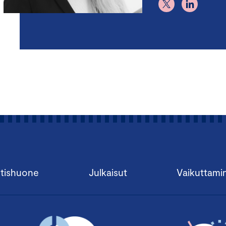
tishuone
Julkaisut
Vaikuttami