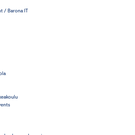
t / Barona IT
ola
keakoulu
vents