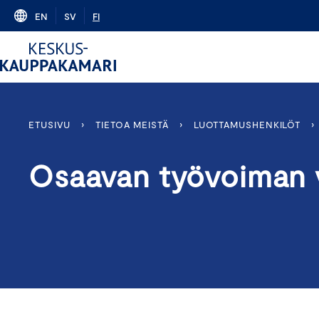
Skip
EN
SV
FI
to
content
ETUSIVU
›
TIETOA MEISTÄ
›
LUOTTAMUSHENKILÖT
›
Osaavan työvoiman 