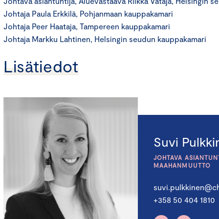
Johtava asiantuntija, Aluevastaava Riikka Vataja, Helsingin
Johtaja Paula Erkkilä, Pohjanmaan kauppakamari
Johtaja Peer Haataja, Tampereen kauppakamari
Johtaja Markku Lahtinen, Helsingin seudun kauppakamari
Lisätiedot
Suvi Pulkk
JOHTAVA ASIANTUN
MAAHANMUUTTO
suvi.pulkkinen@ch
+358 50 404 1810