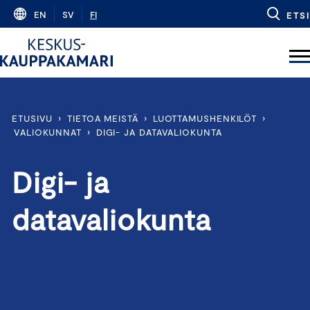
Skip
EN
SV
FI
ETSI
to
content
ETUSIVU
›
TIETOA MEISTÄ
›
LUOTTAMUSHENKILÖT
›
VALIOKUNNAT
›
DIGI- JA DATAVALIOKUNTA
Digi- ja
datavaliokunta