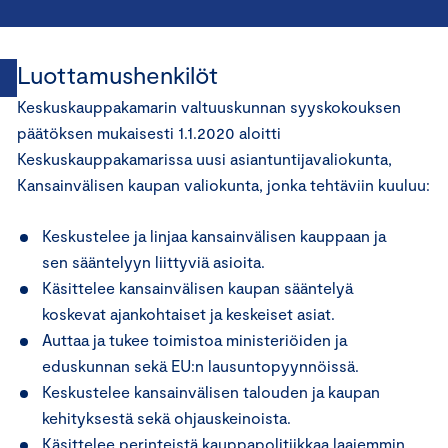
Luottamushenkilöt
Keskuskauppakamarin valtuuskunnan syyskokouksen
päätöksen mukaisesti 1.1.2020 aloitti
Keskuskauppakamarissa uusi asiantuntijavaliokunta,
Kansainvälisen kaupan valiokunta, jonka tehtäviin kuuluu:
Keskustelee ja linjaa kansainvälisen kauppaan ja
sen sääntelyyn liittyviä asioita.
Käsittelee kansainvälisen kaupan sääntelyä
koskevat ajankohtaiset ja keskeiset asiat.
Auttaa ja tukee toimistoa ministeriöiden ja
eduskunnan sekä EU:n lausuntopyynnöissä.
Keskustelee kansainvälisen talouden ja kaupan
kehityksestä sekä ohjauskeinoista.
Käsittelee perinteistä kauppapolitiikkaa laajemmin