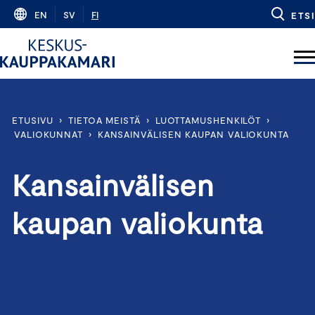
Skip
EN
SV
FI
ETSI
to
content
ETUSIVU
›
TIETOA MEISTÄ
›
LUOTTAMUSHENKILÖT
›
VALIOKUNNAT
›
KANSAINVÄLISEN KAUPAN VALIOKUNTA
Kansainvälisen
kaupan valiokunta