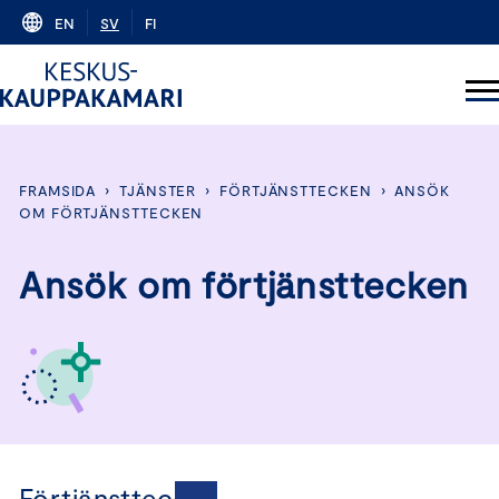
Skip
EN
SV
FI
to
content
FRAMSIDA
›
TJÄNSTER
›
FÖRTJÄNSTTECKEN
›
ANSÖK
OM FÖRTJÄNSTTECKEN
Ansök om förtjänsttecken
Förtjänsttecken