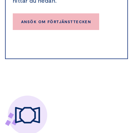
hittar du nedan.
ANSÖK OM FÖRTJÄNSTTECKEN