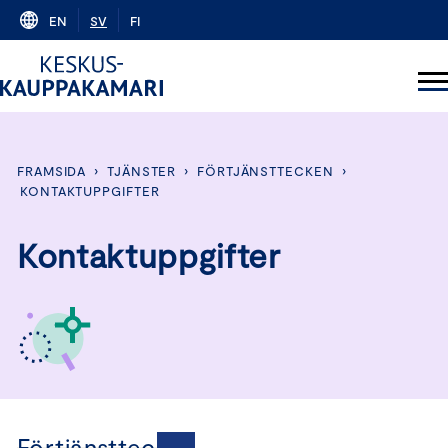
Skip
EN
SV
FI
to
content
FRAMSIDA
›
TJÄNSTER
›
FÖRTJÄNSTTECKEN
›
KONTAKTUPPGIFTER
Kontaktuppgifter
Förtjänsttecken