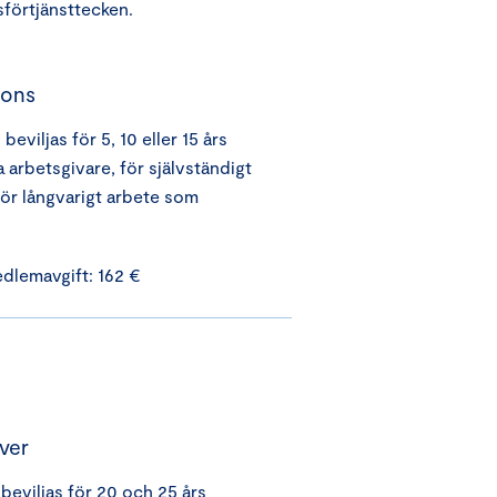
sförtjänsttecken.
rons
beviljas för 5, 10 eller 15 års
arbetsgivare, för självständigt
för långvarigt arbete som
edlemavgift: 162 €
lver
 beviljas för 20 och 25 års