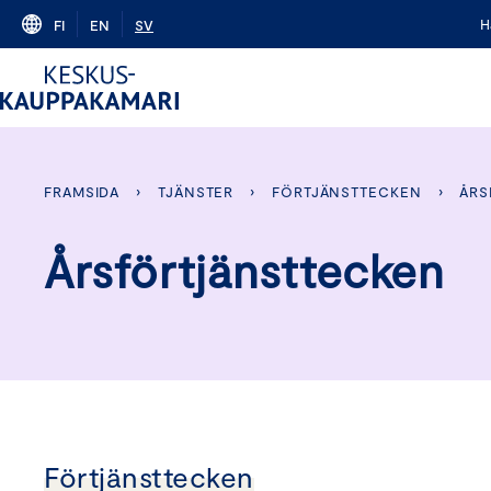
Skip
H
FI
EN
SV
to
content
FRAMSIDA
›
TJÄNSTER
›
FÖRTJÄNSTTECKEN
›
ÅRS
Årsförtjänsttecken
Förtjänsttecken