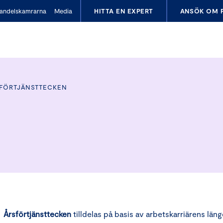
andelskamrarna
Media
HITTA EN EXPERT
ANSÖK OM 
FÖRTJÄNSTTECKEN
Årsförtjänsttecken
tilldelas på basis av arbetskarriärens län