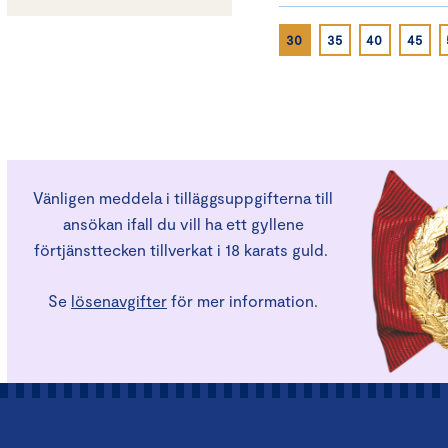
30
35
40
45
Vänligen meddela i tilläggsuppgifterna till
ansökan ifall du vill ha ett gyllene
förtjänsttecken tillverkat i 18 karats guld.
Se
lösenavgifter
för mer information.