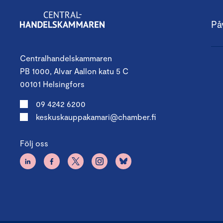
På
Centralhandelskammaren
PB 1000, Alvar Aallon katu 5 C
00101 Helsingfors
09 4242 6200
keskuskauppakamari@chamber.fi
Följ oss