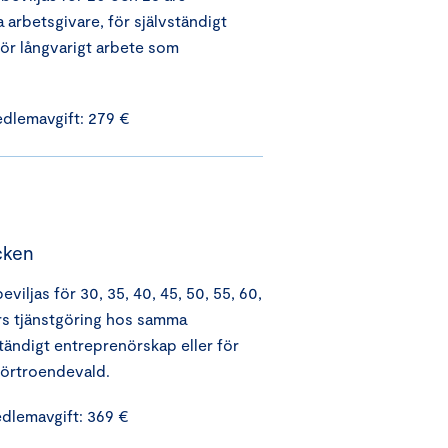
arbetsgivare, för självständigt
för långvarigt arbete som
edlemavgift: 279 €
cken
eviljas för 30, 35, 40, 45, 50, 55, 60,
års tjänstgöring hos samma
ständigt entreprenörskap eller för
förtroendevald.
edlemavgift: 369 €