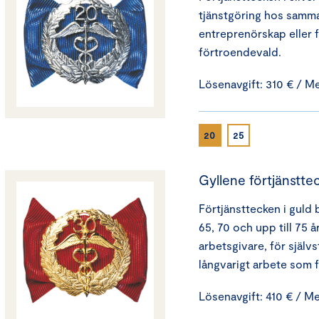
tjänstgöring hos samma 
entreprenörskap eller 
förtroendevald.
Lösenavgift: 310 € / M
20
25
Gyllene förtjänstte
Förtjänsttecken i guld b
65, 70 och upp till 75 
arbetsgivare, för själv
långvarigt arbete som 
Lösenavgift: 410 € / M