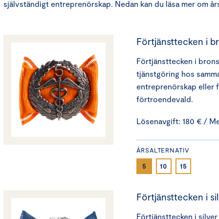
självständigt entreprenörskap. Nedan kan du läsa mer om år
Förtjänsttecken i b
Förtjänsttecken i brons 
tjänstgöring hos samma 
entreprenörskap eller 
förtroendevald.
Lösenavgift: 180 € / M
ÅRSALTERNATIV
5
10
15
Förtjänsttecken i si
Förtjänsttecken i silver