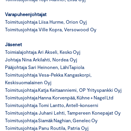
Varapuheenjohtajat
Toimitusjohtaja Liisa Hurme, Orion Oyj
Toimitusjohtaja Ville Kopra, Versowood Oy
Jäsenet
Toimialajohtaja Ari Akseli, Kesko Oyj
Johtaja Nina Arkilahti, Nordea Oyj
Pääjohtaja Sari Heinonen, LähiTapiola
Toimitusjohtaja Vesa-Pekka Kangaskorpi,
Keskisuomalainen Oyj
Toimitusjohtaja Katja Keitaanniemi, OP Yrityspankki Oyj
Toimitusjohtaja Hanna Korvenpää, Kühne + Nagel Ltd
Toimitusjohtaja Tomi Lantto, Antell-konserni
Toimitusjohtaja Juhani Lehti, Tampereen Konepajat Oy
Toimitusjohtaja Siamäk Naghian, Genelec Oy
Toimitusjohtaja Panu Routila, Patria Oyj