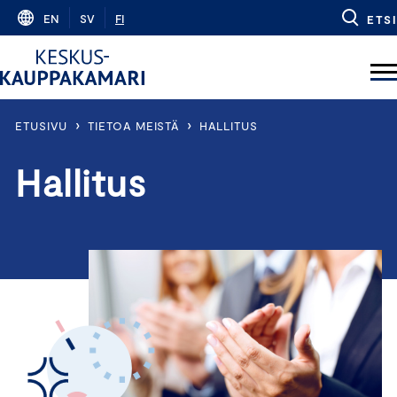
Skip
EN
SV
FI
ETSI
to
content
›
›
ETUSIVU
TIETOA MEISTÄ
HALLITUS
Hallitus