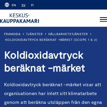
Skip
EN
SV
FI
to
content
›
›
›
FRAMSIDA
TJÄNSTER
HÅLLBARHETSTJÄNSTER
KOLDIOXIDAVTRYCK BERÄKNAT -MÄRKET (SCOPE 1 & 2)
Koldioxidavtryck
beräknat -märket
Koldioxidavtryck beräknat -märket visar att
organisationen har inlett sitt klimatarbete
genom att beräkna utsläppen från den egna