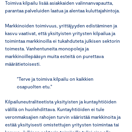
Toimiva kilpailu lisää asiakkaiden valinnanvapautta,
parantaa palveluiden laatua ja alentaa kuluttajahintoja.
Markkinoiden toimivuus, yrittäjyyden edistäminen ja
kasvu vaativat, että yksityisten yritysten kilpailua ja
toimintaa markkinoilla ei tukahduteta julkisen sektorin
toimesta. Vanhentuneita monopoleja ja
markkinoillepääsyn muita esteitä on purettava
määrätietoisesti.
”Terve ja toimiva kilpailu on kaikkien
osapuolten etu.”
Kilpailuneutraliteetista yksityisten ja kuntayhtiöiden
välillä on huolehdittava. Kuntayhtiöiden ei tule
veronmaksajien rahojen turvin vääristää markkinoita ja
estää yksityisesti omistettujen yritysten toimintaa tai