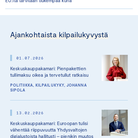
EU:lta tarvitaan tiukempaa kuria
Ajankohtaista kilpailukyvystä
01.07.2026
Keskuskauppakamari: Pienpakettien
tullimaksu oikea ja tervetullut ratkaisu
POLITIIKKA, KILPAILUKYKY, JOHANNA
SIPOLA
13.02.2026
Keskuskauppakamari: Euroopan tulisi
vähentää riippuvuutta Yhdysvaltojen
digialustoista hallitusti – pienikin muutos