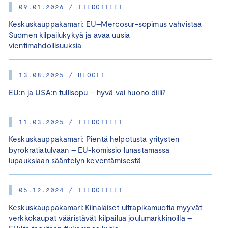
09.01.2026 / TIEDOTTEET
Keskuskauppakamari: EU–Mercosur-sopimus vahvistaa
Suomen kilpailukykyä ja avaa uusia
vientimahdollisuuksia
13.08.2025 / BLOGIT
EU:n ja USA:n tullisopu – hyvä vai huono diili?
11.03.2025 / TIEDOTTEET
Keskuskauppakamari: Pientä helpotusta yritysten
byrokratiatulvaan – EU-komissio lunastamassa
lupauksiaan sääntelyn keventämisestä
05.12.2024 / TIEDOTTEET
Keskuskauppakamari: Kiinalaiset ultrapikamuotia myyvät
verkkokaupat vääristävät kilpailua joulumarkkinoilla –