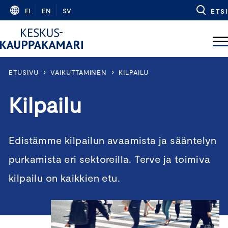
Skip
FI
EN
SV
ETSI
to
content
›
›
ETUSIVU
VAIKUTTAMINEN
KILPAILU
Kilpailu
Edistämme kilpailun avaamista ja sääntelyn
purkamista eri sektoreilla. Terve ja toimiva
kilpailu on kaikkien etu.