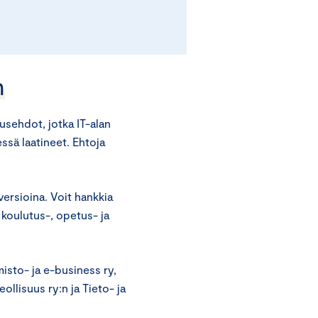
n
sehdot, jotka IT-alan
essä laatineet. Ehtoja
ersioina. Voit hankkia
 koulutus-, opetus- ja
isto- ja e-business ry,
llisuus ry:n ja Tieto- ja