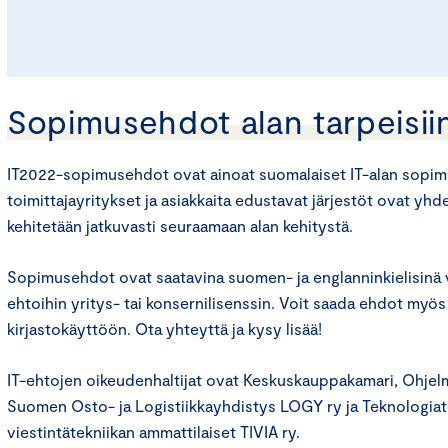
Sopimusehdot alan tarpeisii
IT2022-sopimusehdot ovat ainoat suomalaiset IT-alan sopimu
toimittajayritykset ja asiakkaita edustavat järjestöt ovat yhd
kehitetään jatkuvasti seuraamaan alan kehitystä.
Sopimusehdot ovat saatavina suomen- ja englanninkielisinä v
ehtoihin yritys- tai konsernilisenssin. Voit saada ehdot myös
kirjastokäyttöön. Ota yhteyttä ja kysy lisää!
IT-ehtojen oikeudenhaltijat ovat Keskuskauppakamari, Ohjelm
Suomen Osto- ja Logistiikkayhdistys LOGY ry ja Teknologiateo
viestintätekniikan ammattilaiset TIVIA ry.