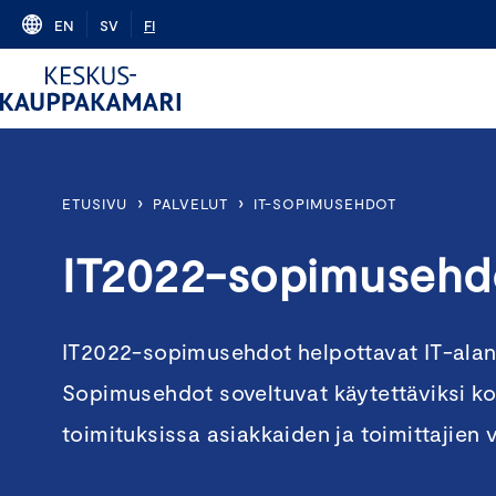
Skip
EN
SV
FI
to
content
›
›
ETUSIVU
PALVELUT
IT-SOPIMUSEHDOT
IT2022-sopimusehd
IT2022-sopimusehdot helpottavat IT-alan
Sopimusehdot soveltuvat käytettäviksi ko
toimituksissa asiakkaiden ja toimittajien vä