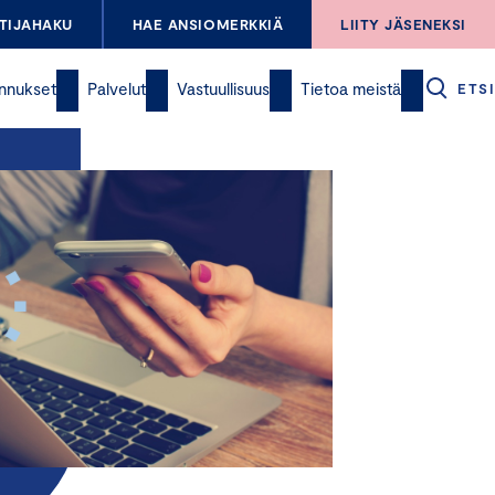
TIJAHAKU
HAE ANSIOMERKKIÄ
LIITY JÄSENEKSI
nnukset
Palvelut
Vastuullisuus
Tietoa meistä
ETSI