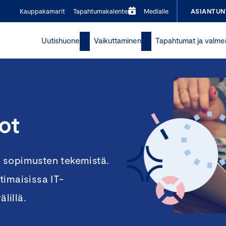
Kauppakamarit
Tapahtumakalenteri
Medialle
ASIANTUN
Uutishuone
Vaikuttaminen
Tapahtumat ja valme
ot
 sopimusten tekemistä.
timaisissa IT-
lillä.