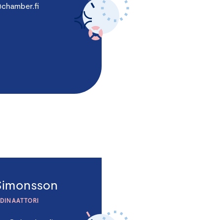
@chamber.fi
 Simonsson
DINAATTORI