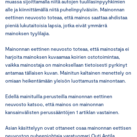
muassa sijoittamalla niitä autojen tuulilasinpyyhkimien
alle ja kiinnittämällä niitä puhelinpylväisiin. Mainonnan
eettinen neuvosto toteaa, että mainos saattaa ahdistaa
pieniä lukutaitoisia lapsia, jotka eivät ymmärrä
mainoksen tyylilajia.
Mainonnan eettinen neuvosto toteaa, että mainostaja ei
harjoita mainoksen kuvaamaa koirien ostotoimintaa,
vaikka mainostaja on mainoksellaan tietoisesti pyrkinyt
antamaa tällaisen kuvan. Mainitun kaltainen menettely on
omiaan heikentämään yleisön luottamusta mainontaan.
Edellä mainituilla perusteilla mainonnan eettinen
neuvosto katsoo, että mainos on mainonnan
kansainvälisten perussääntöjen 1 artiklan vastainen.
Asian käsittelyyn ovat ottaneet osaa mainonnan eettisen
neuvoston puheenjohtaja varatuomari Outi Antila,