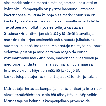
sissimarkkinoinnin menetelmät laajemman keskustelun
kohteeksi. Kampanjalla on pyritty havainnollistamaan
käytännössä, millaisia keinoja sissimarkkinoinnissa on
käytetty ja mitä asioita sissimarkkinoinnilla on edistetty.
Tavoitteena on ollut myös esitellä julkaistavan
Sissimarkkinointi-kirjan sisältöä yllättävällä tavalla ja
markkinoida kirjaa ensimmäisenä aiheesta julkaistuna
suomenkielisenä teoksena. Mainostaja on myös halunnut
selvittää yleisön ja median tapaa reagoida ennen
kokemattomiin markkinoinnin, mainonnan, viestinnän ja
medioiden yhdistelmiin analysoimalla muun muassa
Internet-sivuilla käyntien määrää ja kävijöitä,
keskustelupalstojen kommentteja sekä lehtikirjoituksia.
Mainostaja rinnastaa kampanjan lentolehtiset ja Internet-
sivut iltapäivälehtien usein hätkähdyttäviin lööppeihin.
Mainostaja on halunnut kampanjallaan provosoida