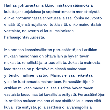
Harhaanjohtavasta markkinoinnista on säännöksiä
kuluttajansuojalaissa ja sopimattomasta menettelystä
elinkeinotoiminnassa annetussa laissa. Koska neuvosto
ei sääntöjensä nojalla voi tutkia sitä, onko mainonta lain
vastaista, neuvosto ei lausu mainoksen
harhaanjohtavuudesta.
Mainonnan kansainvälisten perussääntöjen 1 artiklan
mukaan mainonnan on oltava lain ja hyvän tavan
mukaista, rehellistä ja totuudellista. Jokaista mainosta
laadittaessa on pidettävä mielessä mainonnan
yhteiskunnallinen vastuu. Mainos ei saa heikentää
yleisön luottamusta mainontaan. Perussääntöjen 2
artiklan mukaan mainos ei saa sisältää hyvän tavan
vastaista lausumaa tai kuvallista esitystä. Perussääntöjen
14 artiklan mukaan mainos ei saa sisältää lausumaa eikä
kuvallista esitystä, jolla saattaisi olla vahingollisia