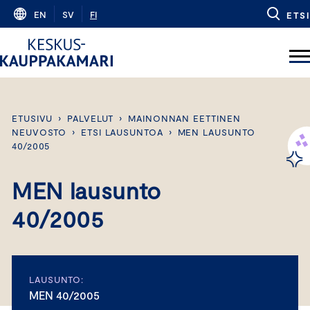
Skip
EN
SV
FI
ETSI
to
content
ETUSIVU
›
PALVELUT
›
MAINONNAN EETTINEN
NEUVOSTO
›
ETSI LAUSUNTOA
›
MEN LAUSUNTO
40/2005
MEN lausunto
40/2005
LAUSUNTO:
MEN 40/2005