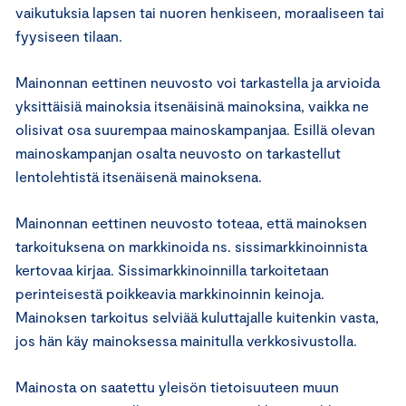
vaikutuksia lapsen tai nuoren henkiseen, moraaliseen tai
fyysiseen tilaan.
Mainonnan eettinen neuvosto voi tarkastella ja arvioida
yksittäisiä mainoksia itsenäisinä mainoksina, vaikka ne
olisivat osa suurempaa mainoskampanjaa. Esillä olevan
mainoskampanjan osalta neuvosto on tarkastellut
lentolehtistä itsenäisenä mainoksena.
Mainonnan eettinen neuvosto toteaa, että mainoksen
tarkoituksena on markkinoida ns. sissimarkkinoinnista
kertovaa kirjaa. Sissimarkkinoinnilla tarkoitetaan
perinteisestä poikkeavia markkinoinnin keinoja.
Mainoksen tarkoitus selviää kuluttajalle kuitenkin vasta,
jos hän käy mainoksessa mainitulla verkkosivustolla.
Mainosta on saatettu yleisön tietoisuuteen muun