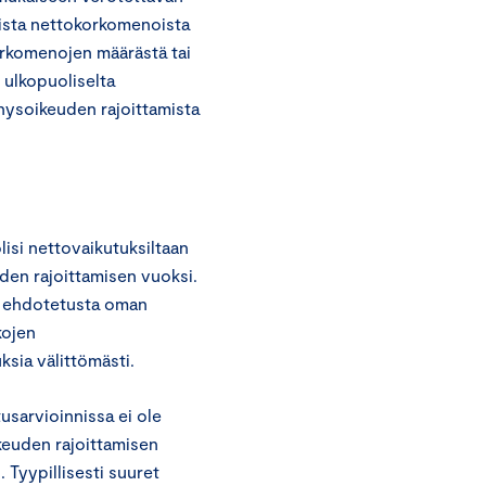
eista nettokorkomenoista
orkomenojen määrästä tai
i ulkopuoliselta
nysoikeuden rajoittamista
isi nettovaikutuksiltaan
uden rajoittamisen vuoksi.
än ehdotetusta oman
kojen
sia välittömästi.
usarvioinnissa ei ole
euden rajoittamisen
 Tyypillisesti suuret