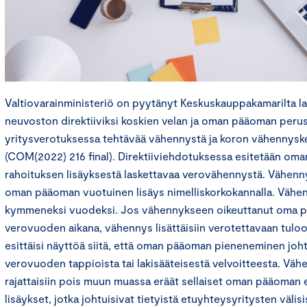
Valtiovarainministeriö on pyytänyt Keskuskauppakamarilta 
neuvoston direktiiviksi koskien velan ja oman pääoman perus
yritysverotuksessa tehtävää vähennystä ja koron vähennyske
(COM(2022) 216 final). Direktiiviehdotuksessa esitetään om
rahoituksen lisäyksestä laskettavaa verovähennystä. Vähennys
oman pääoman vuotuinen lisäys nimelliskorkokannalla. Vähe
kymmeneksi vuodeksi. Jos vähennykseen oikeuttanut oma p
verovuoden aikana, vähennys lisättäisiin verotettavaan tuloon
esittäisi näyttöä siitä, että oman pääoman pieneneminen joh
verovuoden tappioista tai lakisääteisestä velvoitteesta. Vä
rajattaisiin pois muun muassa eräät sellaiset oman pääoman 
lisäykset, jotka johtuisivat tietyistä etuyhteysyritysten välisi