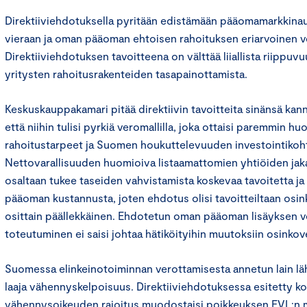
Direktiiviehdotuksella pyritään edistämään pääomamarkkinau
vieraan ja oman pääoman ehtoisen rahoituksen eriarvoinen v
Direktiiviehdotuksen tavoitteena on välttää liiallista riippuvu
yritysten rahoitusrakenteiden tasapainottamista.
Keskuskauppakamari pitää direktiivin tavoitteita sinänsä kan
että niihin tulisi pyrkiä veromallilla, joka ottaisi paremmin h
rahoitustarpeet ja Suomen houkuttelevuuden investointikoh
Nettovarallisuuden huomioiva listaamattomien yhtiöiden jak
osaltaan tukee taseiden vahvistamista koskevaa tavoitetta j
pääoman kustannusta, joten ehdotus olisi tavoitteiltaan osi
osittain päällekkäinen. Ehdotetun oman pääoman lisäyksen
toteutuminen ei saisi johtaa hätiköityihin muutoksiin osinko
Suomessa elinkeinotoiminnan verottamisesta annetun lain l
laaja vähennyskelpoisuus. Direktiiviehdotuksessa esitetty 
vähennysoikeuden rajoitus muodostaisi poikkeuksen EVL:n 