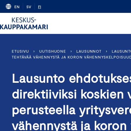
Skip
EN
SV
FI
to
content
ETUSIVU
›
UUTISHUONE
›
LAUSUNNOT
›
LAUSUNT
TEHTÄVÄÄ VÄHENNYSTÄ JA KORON VÄHENNYSKELPOISUUD
Lausunto ehdotukse
direktiiviksi koskie
perusteella yritysve
vähennystä ja koron