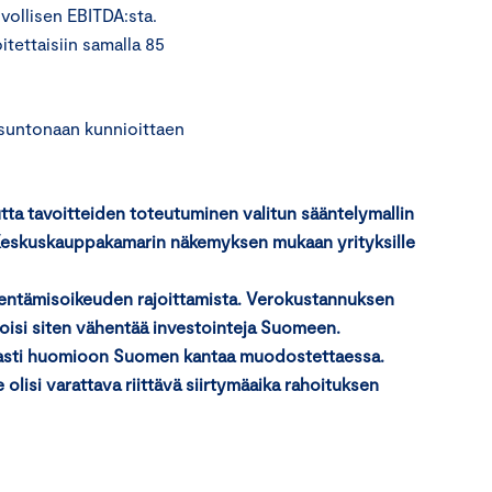
vollisen EBITDA:sta.
tettaisiin samalla 85
usuntonaan kunnioittaen
tta tavoitteiden toteutuminen valitun sääntelymallin
 Keskuskauppakamarin näkemyksen mukaan yrityksille
hentämisoikeuden rajoittamista. Verokustannuksen
 voisi siten vähentää investointeja Suomeen.
aajasti huomioon Suomen kantaa muodostettaessa.
e olisi varattava riittävä siirtymäaika rahoituksen