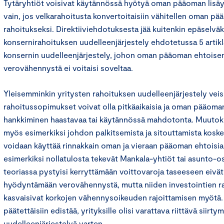
Tytäryhtiöt voisivat käytännössä hyötyä oman pääoman lis
vain, jos velkarahoitusta konvertoitaisiin vähitellen oman p
rahoitukseksi. Direktiiviehdotuksesta jää kuitenkin epäselväksi
konsernirahoituksen uudelleenjärjestely ehdotetussa 5 artikl
konsernin uudelleenjärjestely, johon oman pääoman ehtoise
verovähennystä ei voitaisi soveltaa.
Yleisemminkin yritysten rahoituksen uudelleenjärjestely veisi 
rahoitussopimukset voivat olla pitkäaikaisia ja oman pääoma
hankkiminen haastavaa tai käytännössä mahdotonta. Muutoksel
myös esimerkiksi johdon palkitsemista ja sitouttamista koskevi
voidaan käyttää rinnakkain oman ja vieraan pääoman ehtoisia 
esimerkiksi nollatulosta tekevät Mankala-yhtiöt tai asunto-o
teoriassa pystyisi kerryttämään voittovaroja taseeseen eivä
hyödyntämään verovähennystä, mutta niiden investointien r
kasvaisivat korkojen vähennysoikeuden rajoittamisen myötä.
päätettäisiin edistää, yrityksille olisi varattava riittävä siirt
uudelleenjärjestelyä varten.