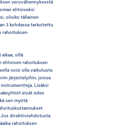
äyksen verovähennyksestä
ääoman ehtoiseksi
, olisiko tällainen
an 3 kohdassa tarkoitettu
n rahoituksen
aikaa, sillä
n ehtoisen rahoituksen
la voisi olla vaikutusta
in järjestelyihin, joissa
instrumentteja. Lisäksi
sakeyhtiöt eivät edes
tkä sen myötä
ahoituskustannukset
 Jos direktiiviehdotusta
ymäaika rahoituksen