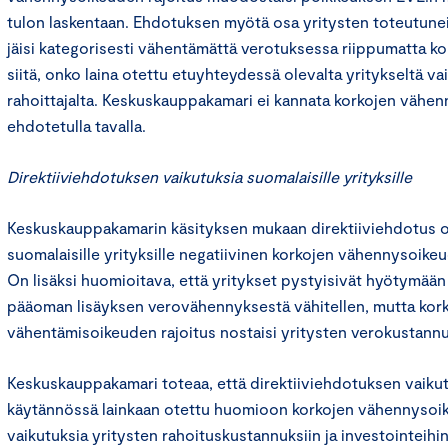
tulon laskentaan. Ehdotuksen myötä osa yritysten toteutun
jäisi kategorisesti vähentämättä verotuksessa riippumatta k
siitä, onko laina otettu etuyhteydessä olevalta yritykseltä va
rahoittajalta. Keskuskauppakamari ei kannata korkojen vähen
ehdotetulla tavalla.
Direktiiviehdotuksen vaikutuksia suomalaisille yrityksille
Keskuskauppakamarin käsityksen mukaan direktiiviehdotus ol
suomalaisille yrityksille negatiivinen korkojen vähennysoike
On lisäksi huomioitava, että yritykset pystyisivät hyötymä
pääoman lisäyksen verovähennyksestä vähitellen, mutta kor
vähentämisoikeuden rajoitus nostaisi yritysten verokustannuk
Keskuskauppakamari toteaa, että direktiiviehdotuksen vaikut
käytännössä lainkaan otettu huomioon korkojen vähennysoik
vaikutuksia yritysten rahoituskustannuksiin ja investointeihin.