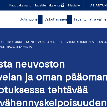
Kauppakamarit
Tapahtumakalenteri
Medialle
ASIANTUN
Uutishuone
Vaikuttaminen
Tapahtumat ja valme
O EHDOTUKSESTA NEUVOSTON DIREKTIIVIKSI KOSKIEN VELAN 
EN RAJOITTAMISTA
sta neuvoston
n velan ja oman pääoma
rotuksessa tehtävää
 vähennyskelpoisuuden