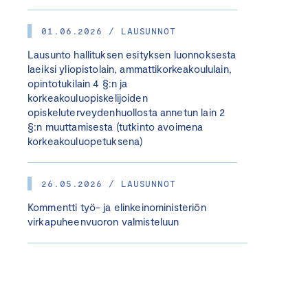
01.06.2026 / LAUSUNNOT
Lausunto hallituksen esityksen luonnoksesta
laeiksi yliopistolain, ammattikorkeakoululain,
opintotukilain 4 §:n ja
korkeakouluopiskelijoiden
opiskeluterveydenhuollosta annetun lain 2
§:n muuttamisesta (tutkinto avoimena
korkeakouluopetuksena)
26.05.2026 / LAUSUNNOT
Kommentti työ- ja elinkeinoministeriön
virkapuheenvuoron valmisteluun