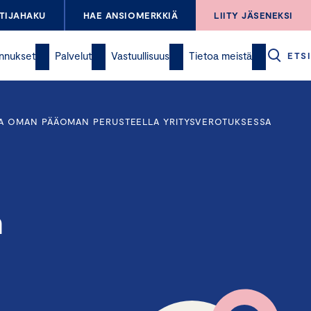
TIJAHAKU
HAE ANSIOMERKKIÄ
LIITY JÄSENEKSI
nnukset
Palvelut
Vastuullisuus
Tietoa meistä
ETSI
JA OMAN PÄÄOMAN PERUSTEELLA YRITYSVEROTUKSESSA
n