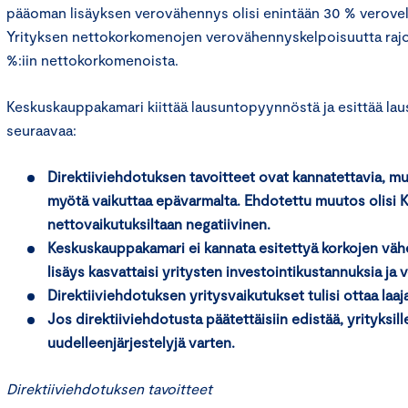
pääoman lisäyksen verovähennys olisi enintään 30 % verovel
Yrityksen nettokorkomenojen verovähennyskelpoisuutta rajoi
%:iin nettokorkomenoista.
Keskuskauppakamari kiittää lausuntopyynnöstä ja esittää la
seuraavaa:
Direktiiviehdotuksen tavoitteet ovat kannatettavia, mu
myötä vaikuttaa epävarmalta. Ehdotettu muutos olisi
nettovaikutuksiltaan negatiivinen.
Keskuskauppakamari ei kannata esitettyä korkojen vä
lisäys kasvattaisi yritysten investointikustannuksia ja
Direktiiviehdotuksen yritysvaikutukset tulisi ottaa l
Jos direktiiviehdotusta päätettäisiin edistää, yrityksill
uudelleenjärjestelyjä varten.
Direktiiviehdotuksen tavoitteet