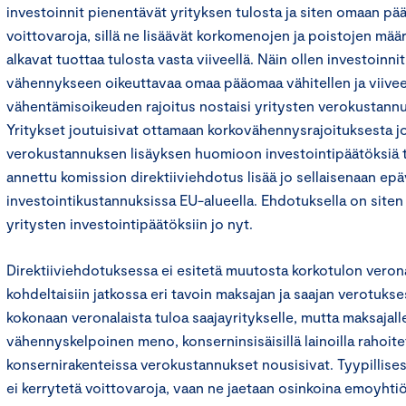
investoinnit pienentävät yrityksen tulosta ja siten omaan pä
voittovaroja, sillä ne lisäävät korkomenojen ja poistojen mää
alkavat tuottaa tulosta vasta viiveellä. Näin ollen investoinni
vähennykseen oikeuttavaa omaa pääomaa vähitellen ja viiveel
vähentämisoikeuden rajoitus nostaisi yritysten verokustannuk
Yritykset joutuisivat ottamaan korkovähennysrajoituksesta 
verokustannuksen lisäyksen huomioon investointipäätöksiä t
annettu komission direktiiviehdotus lisää jo sellaisenaan ep
investointikustannuksissa EU-alueella. Ehdotuksella on siten
yritysten investointipäätöksiin jo nyt.
Direktiiviehdotuksessa ei esitetä muutosta korkotulon verona
kohdeltaisiin jatkossa eri tavoin maksajan ja saajan verotukse
kokonaan veronalaista tuloa saajayritykselle, mutta maksajalle
vähennyskelpoinen meno, konserninsisäisillä lainoilla rahoite
konsernirakenteissa verokustannukset nousisivat. Tyypillisest
ei kerrytetä voittovaroja, vaan ne jaetaan osinkoina emoyhtiö