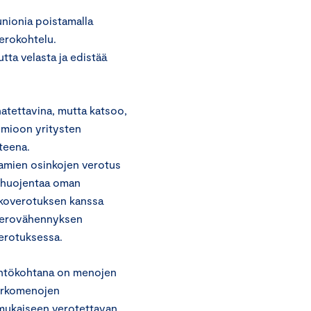
nionia poistamalla
erokohtelu.
utta velasta ja edistää
natettavina, mutta katsoo,
uomioon yritysten
teena.
amien osinkojen verotus
a huojentaa oman
nkoverotuksen kanssa
 verovähennyksen
verotuksessa.
ähtökohtana on menojen
korkomenojen
mukaiseen verotettavan