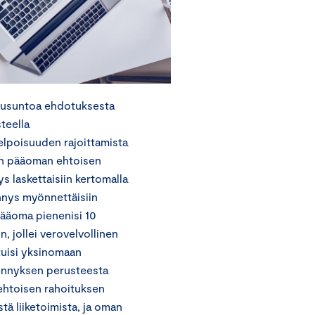
lausuntoa ehdotuksesta
teella
lpoisuuden rajoittamista
an pääoman ehtoisen
 laskettaisiin kertomalla
nnys myönnettäisiin
ääoma pienenisi 10
, jollei verovelvollinen
tuisi yksinomaan
hennyksen perusteesta
ehtoisen rahoituksen
stä liiketoimista, ja oman