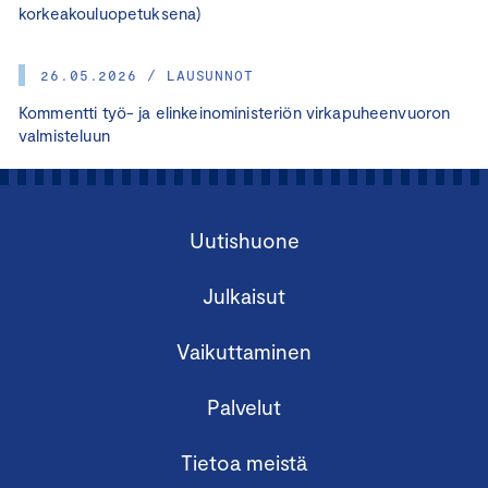
korkeakouluopetuksena)
26.05.2026 / LAUSUNNOT
Kommentti työ- ja elinkeinoministeriön virkapuheenvuoron
valmisteluun
Uutishuone
Julkaisut
Vaikuttaminen
Palvelut
Tietoa meistä