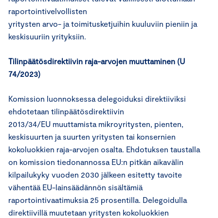
raportointivelvollisten
yritysten arvo- ja toimitusketjuihin kuuluviin pieniin ja
keskisuuriin yrityksiin.
Tilinpäätösdirektiivin raja-arvojen muuttaminen (U
74/2023)
Komission luonnoksessa delegoiduksi direktiiviksi
ehdotetaan tilinpäätösdirektiivin
2013/34/EU muuttamista mikroyritysten, pienten,
keskisuurten ja suurten yritysten tai konsernien
kokoluokkien raja-arvojen osalta. Ehdotuksen taustalla
on komission tiedonannossa EU:n pitkän aikavälin
kilpailukyky vuoden 2030 jälkeen esitetty tavoite
vähentää EU-lainsäädännön sisältämiä
raportointivaatimuksia 25 prosentilla. Delegoidulla
direktiivillä muutetaan yritysten kokoluokkien