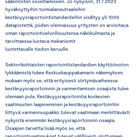
säännösten soveltamiseen. Jo nykyisiin, 31.7.2023
hyväksyttyihin toimialaneutraaleihin
kestävyysraportointistandardeihin sisältyy yli 1000
datapistettä, joiden olennaisuus yritysten on arvioitava
oman raportointivelvollisuutensa näkökulmasta ja
tarvittaessa luotava mekanismit
luotettavalle tiedon keruulle.
Sektorikohtaisten raportointistandardien käyttöönoton
lykkäämistä tukee Keskuskauppakamarin näkemyksen
mukaan myös se, että erityisesti siirtymävaiheessa
kestävyysraportoinnin ja varmentamisen osaajista tulee
olemaan pula. Kestävyysraportointia koskevien
vaatimusten laajeneminen ja kestävyysraportointiin
liittyvä varmennuspakko tulevat vaatimaan merkittävästi
nykyistä enemmän kestävyysraportoinnin osaajia.
Osaajien tarvetta lisää myös se, että
raportointivaatimukset tulevat välillisesti ulottumaan