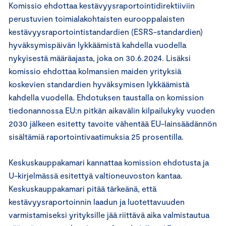
Komissio ehdottaa kestävyysraportointidirektiiviin
perustuvien toimialakohtaisten eurooppalaisten
kestävyysraportointistandardien (ESRS-standardien)
hyväksymispäivän lykkäämistä kahdella vuodella
nykyisestä määräajasta, joka on 30.6.2024. Lisäksi
komissio ehdottaa kolmansien maiden yrityksiä
koskevien standardien hyväksymisen lykkäämistä
kahdella vuodella. Ehdotuksen taustalla on komission
tiedonannossa EU:n pitkän aikavälin kilpailukyky vuoden
2030 jälkeen esitetty tavoite vähentää EU-lainsäädännön
sisältämiä raportointivaatimuksia 25 prosentilla.
Keskuskauppakamari kannattaa komission ehdotusta ja
U-kirjelmässä esitettyä valtioneuvoston kantaa.
Keskuskauppakamari pitää tärkeänä, että
kestävyysraportoinnin laadun ja luotettavuuden
varmistamiseksi yrityksille jää riittävä aika valmistautua