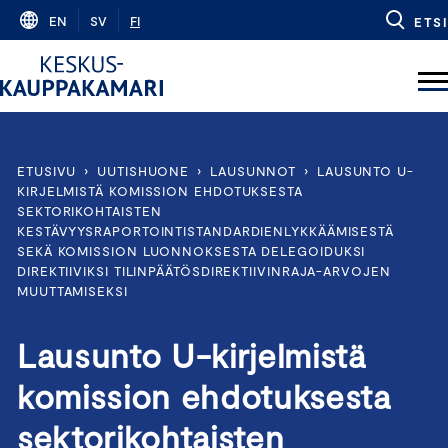
Skip
EN
SV
FI
ETSI
to
content
ETUSIVU
›
UUTISHUONE
›
LAUSUNNOT
›
LAUSUNTO U-
KIRJELMISTÄ KOMISSION EHDOTUKSESTA
SEKTORIKOHTAISTEN
KESTÄVYYSRAPORTOINTISTANDARDIENLYKKÄÄMISESTÄ
SEKÄ KOMISSION LUONNOKSESTA DELEGOIDUKSI
DIREKTIIVIKSI TILINPÄÄTÖSDIREKTIIVINRAJA-ARVOJEN
MUUTTAMISEKSI
Lausunto U-kirjelmistä
komission ehdotuksesta
sektorikohtaisten