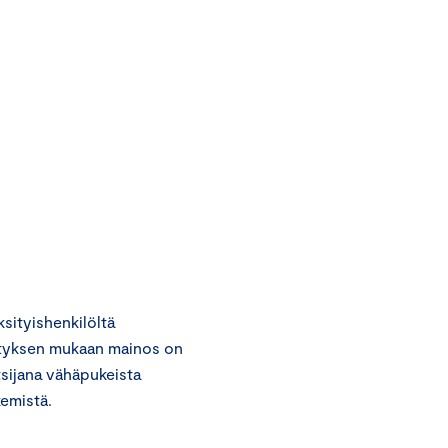
ityishenkilöltä
ityksen mukaan mainos on
tsijana vähäpukeista
kemistä.