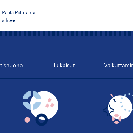
Paula Paloranta
sihteeri
tishuone
Julkaisut
Vaikuttami