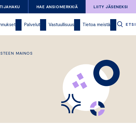
TIJAHAKU
HAE ANSIOMERKKIÄ
LIITY JÄSENEKSI
nnukset
Palvelut
Vastuullisuus
Tietoa meistä
ETSI
MISTEEN MAINOS