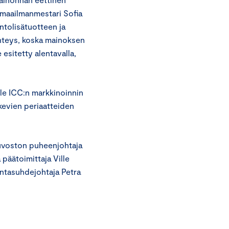
-maailmanmestari Sofia
ntolisätuotteen ja
yhteys, koska mainoksen
 esitetty alentavalla,
ole ICC:n markkinoinnin
kevien periaatteiden
euvoston puheenjohtaja
päätoimittaja Ville
untasuhdejohtaja Petra