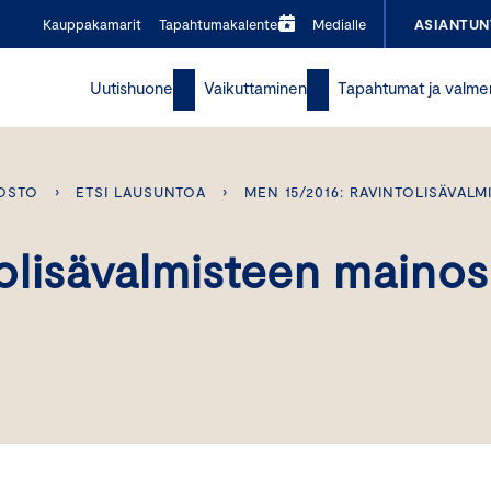
Kauppakamarit
Tapahtumakalenteri
Medialle
ASIANTUN
Uutishuone
Vaikuttaminen
Tapahtumat ja valme
OSTO
›
ETSI LAUSUNTOA
›
MEN 15/2016: RAVINTOLISÄVAL
olisävalmisteen mainos