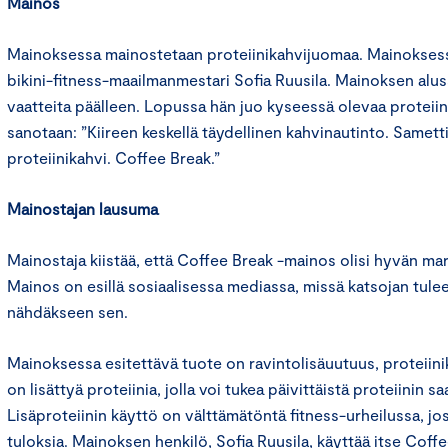
Mainos
Mainoksessa mainostetaan proteiinikahvijuomaa. Mainokses
bikini-fitness-maailmanmestari Sofia Ruusila. Mainoksen alu
vaatteita päälleen. Lopussa hän juo kyseessä olevaa proteii
sanotaan: ”Kiireen keskellä täydellinen kahvinautinto. Same
proteiinikahvi. Coffee Break.”
Mainostajan lausuma
Mainostaja kiistää, että Coffee Break -mainos olisi hyvän ma
Mainos on esillä sosiaalisessa mediassa, missä katsojan tulee 
nähdäkseen sen.
Mainoksessa esitettävä tuote on ravintolisäuutuus, proteiin
on lisättyä proteiinia, jolla voi tukea päivittäistä proteiinin s
Lisäproteiinin käyttö on välttämätöntä fitness-urheilussa, jo
tuloksia. Mainoksen henkilö, Sofia Ruusila, käyttää itse Coff