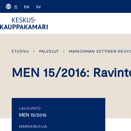
Skip
FI
EN
SV
to
content
ETUSIVU
›
PALVELUT
›
MAINONNAN EETTINEN NEUV
MEN 15/2016: Ravint
LAUSUNTO:
MEN 15/2016
MARKKINOIJA: