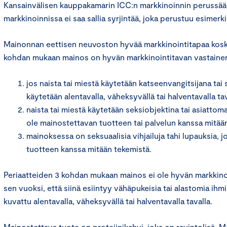
Kansainvälisen kauppakamarin ICC:n markkinoinnin perussää
markkinoinnissa ei saa sallia syrjintää, joka perustuu esimer
Mainonnan eettisen neuvoston hyvää markkinointitapaa kosk
kohdan mukaan mainos on hyvän markkinointitavan vastaine
jos naista tai miestä käytetään katseenvangitsijana tai
käytetään alentavalla, väheksyvällä tai halventavalla tav
naista tai miestä käytetään seksiobjektina tai asiattoma
ole mainostettavan tuotteen tai palvelun kanssa mitään
mainoksessa on seksuaalisia vihjailuja tahi lupauksia, j
tuotteen kanssa mitään tekemistä.
Periaatteiden 3 kohdan mukaan mainos ei ole hyvän markkino
sen vuoksi, että siinä esiintyy vähäpukeisia tai alastomia ihmis
kuvattu alentavalla, väheksyvällä tai halventavalla tavalla.
Mainostettava tuote on proteiinikahvi, joka on ravintolisä. 