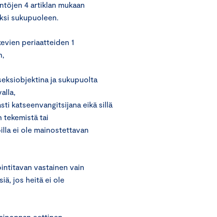
ntöjen 4 artiklan mukaan
kiksi sukupuoleen.
evien periaatteiden 1
n,
 seksiobjektina ja sukupuolta
alla,
sti katseenvangitsijana eikä sillä
 tekemistä tai
oilla ei ole mainostettavan
intitavan vastainen vain
iä, jos heitä ei ole
Mainonnan eettinen