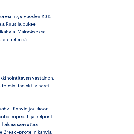
sa esiintyy vuoden 2015
ssa Ruusila pukee
nikahvia. Mainoksessa
ttisen pehmeä
rkkinointitavan vastainen.
toimia itse aktiivisesti
ikahvi. Kahvin joukkoon
aantia nopeasti ja helposti.
s haluaa saavuttaa
ee Break -proteiinikahvia