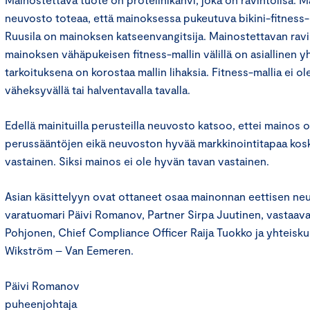
neuvosto toteaa, että mainoksessa pukeutuva bikini-fitness
Ruusila on mainoksen katseenvangitsija. Mainostettavan ravi
mainoksen vähäpukeisen fitness-mallin välillä on asiallinen 
tarkoituksena on korostaa mallin lihaksia. Fitness-mallia ei ole
väheksyvällä tai halventavalla tavalla.
Edellä mainituilla perusteilla neuvosto katsoo, ettei mainos 
perussääntöjen eikä neuvoston hyvää markkinointitapaa kos
vastainen. Siksi mainos ei ole hyvän tavan vastainen.
Asian käsittelyyn ovat ottaneet osaa mainonnan eettisen n
varatuomari Päivi Romanov, Partner Sirpa Juutinen, vastaava 
Pohjonen, Chief Compliance Officer Raija Tuokko ja yhteisk
Wikström – Van Eemeren.
Päivi Romanov
puheenjohtaja