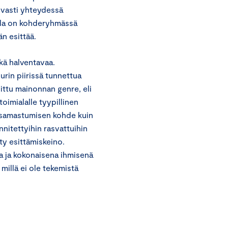
ahvasti yhteydessä
usila on kohderyhmässä
än esittää.
kä halventavaa.
urin piirissä tunnettua
littu mainonnan genre, eli
oimialalle tyypillinen
n samastumisen kohde kuin
nnitettyihin rasvattuihin
ty esittämiskeino.
a ja kokonaisena ihmisenä
 millä ei ole tekemistä