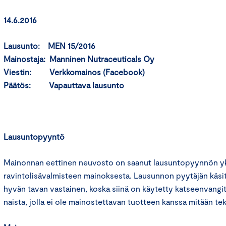
14.6.2016
Lausunto: MEN 15/2016
Mainostaja: Manninen Nutraceuticals Oy
Viestin: Verkkomainos (Facebook)
Päätös: Vapauttava lausunto
Lausuntopyyntö
Mainonnan eettinen neuvosto on saanut lausuntopyynnön yks
ravintolisävalmisteen mainoksesta. Lausunnon pyytäjän käs
hyvän tavan vastainen, koska siinä on käytetty katseenvangi
naista, jolla ei ole mainostettavan tuotteen kanssa mitään te