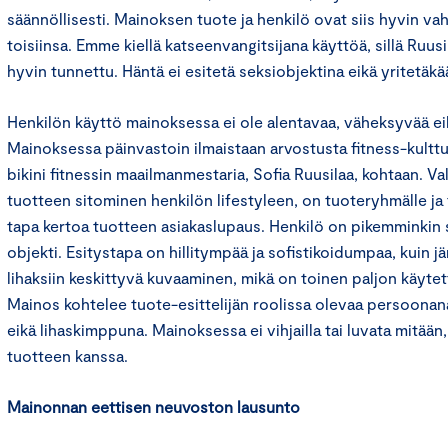
säännöllisesti. Mainoksen tuote ja henkilö ovat siis hyvin v
toisiinsa. Emme kiellä katseenvangitsijana käyttöä, sillä Ru
hyvin tunnettu. Häntä ei esitetä seksiobjektina eikä yritetäkä
Henkilön käyttö mainoksessa ei ole alentavaa, väheksyvää ei
Mainoksessa päinvastoin ilmaistaan arvostusta fitness-kulttu
bikini fitnessin maailmanmestaria, Sofia Ruusilaa, kohtaan. Va
tuotteen sitominen henkilön lifestyleen, on tuoteryhmälle ja t
tapa kertoa tuotteen asiakaslupaus. Henkilö on pikemminki
objekti. Esitystapa on hillitympää ja sofistikoidumpaa, kuin jä
lihaksiin keskittyvä kuvaaminen, mikä on toinen paljon käytet
Mainos kohtelee tuote-esittelijän roolissa olevaa persoonan
eikä lihaskimppuna. Mainoksessa ei vihjailla tai luvata mitään,
tuotteen kanssa.
Mainonnan eettisen neuvoston lausunto